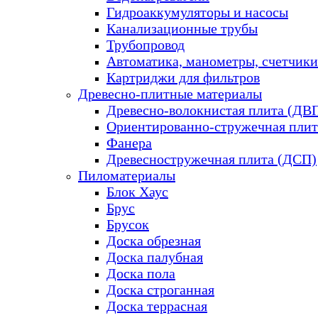
Гидроаккумуляторы и насосы
Канализационные трубы
Трубопровод
Автоматика, манометры, счетчики
Картриджи для фильтров
Древесно-плитные материалы
Древесно-волокнистая плита (ДВ
Ориентированно-стружечная плит
Фанера
Древесностружечная плита (ДСП)
Пиломатериалы
Блок Хаус
Брус
Брусок
Доска обрезная
Доска палубная
Доска пола
Доска строганная
Доска террасная