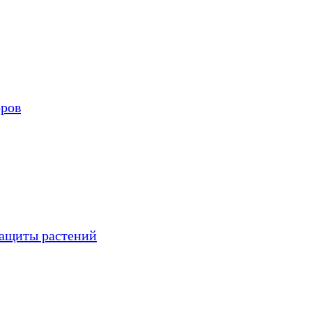
оров
защиты растений