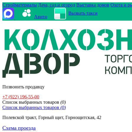
Стройматериалы
Дача, сад и огород
Выставка домов
Охота и р
Вызвать такси
Авито
Позвонить продавцу
+7 (922) 196-55-00
Cписок выбранных товаров
(
0
)
Cписок выбранных товаров
(
0
)
Полевской тракт, Горный щит, Горнощитская, 42
Схема проезда