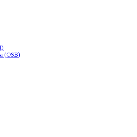
П)
а (OSB)