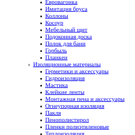
Евровагонка
Имитация бруса
Коллоны
Косоур
Мебельный щит
Подоконная доска
Полок для бани
Горбыль
Планкен
Изоляционные материалы
Герметики и аксессуары
Гидроизоляция
Мастика
Клейкие ленты
Монтажная пена и аксессуары
Огнеупорная изоляция
Пакля
Пенополистирол
Пленки полиэтиленовые
Теплоизоляция