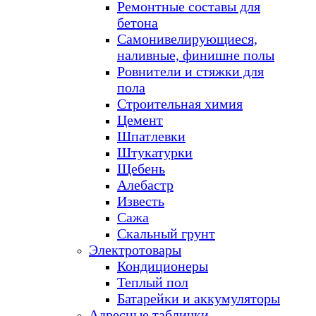
Ремонтные составы для
бетона
Самонивелирующиеся,
наливные, финишне полы
Ровнители и стяжки для
пола
Строительная химия
Цемент
Шпатлевки
Штукатурки
Щебень
Алебастр
Известь
Сажа
Скальный грунт
Электротовары
Кондиционеры
Теплый пол
Батарейки и аккумуляторы
Адресные таблички