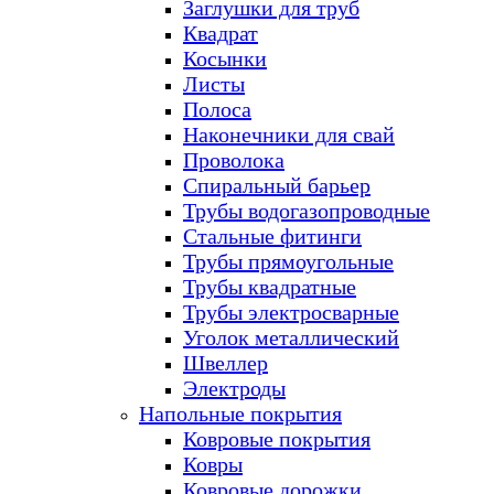
Заглушки для труб
Квадрат
Косынки
Листы
Полоса
Наконечники для свай
Проволока
Спиральный барьер
Трубы водогазопроводные
Стальные фитинги
Трубы прямоугольные
Трубы квадратные
Трубы электросварные
Уголок металлический
Швеллер
Электроды
Напольные покрытия
Ковровые покрытия
Ковры
Ковровые дорожки