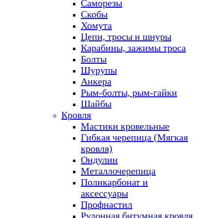
Саморезы
Скобы
Хомута
Цепи, тросы и шнуры
Карабины, зажимы троса
Болты
Шурупы
Анкера
Рым-болты, рым-гайки
Шайбы
Кровля
Мастики кровельные
Гибкая черепица (Мягкая
кровля)
Ондулин
Металлочерепица
Поликарбонат и
аксессуары
Профнастил
Рулонная битумная кровля