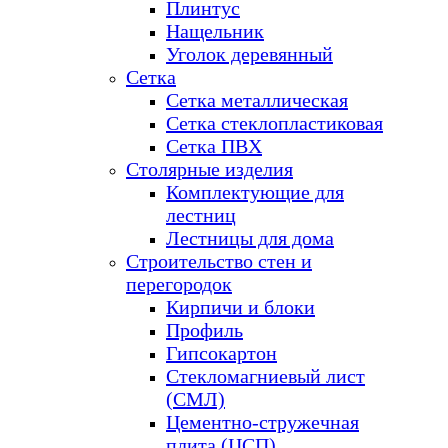
Плинтус
Нащельник
Уголок деревянный
Сетка
Сетка металлическая
Сетка стеклопластиковая
Сетка ПВХ
Столярные изделия
Комплектующие для
лестниц
Лестницы для дома
Строительство стен и
перегородок
Кирпичи и блоки
Профиль
Гипсокартон
Стекломагниевый лист
(СМЛ)
Цементно-стружечная
плита (ЦСП)