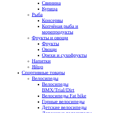
Свинина
Курица
Рыба
Консервы
Копчёная рыба и
морепродукты
Фрукты и овощи
Фрукты
Овощи
Орехи и сухофрукты
Напитки
Яйцо
Спортивные товары
Велосипеды
Велосипеды
BMX/Trial/Dirt
Велосипеды Fat bike
Горные велосипеды
Детские велосипеды