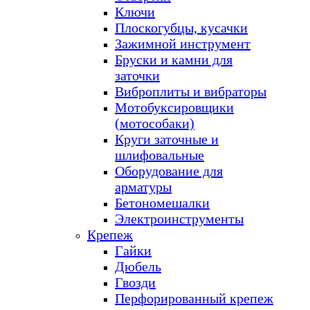
Ключи
Плоскогубцы, кусачки
Зажимной инструмент
Бруски и камни для
заточки
Виброплиты и вибраторы
Мотобуксировщики
(мотособаки)
Круги заточные и
шлифовальные
Оборудование для
арматуры
Бетономешалки
Электроинструменты
Крепеж
Гайки
Дюбель
Гвозди
Перфорированный крепеж