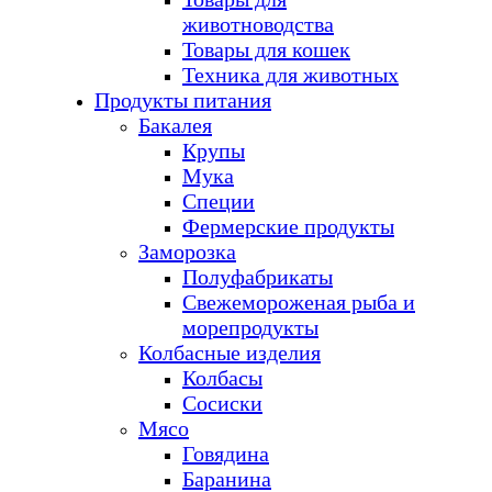
животноводства
Товары для кошек
Техника для животных
Продукты питания
Бакалея
Крупы
Мука
Специи
Фермерские продукты
Заморозка
Полуфабрикаты
Свежемороженая рыба и
морепродукты
Колбасные изделия
Колбасы
Сосиски
Мясо
Говядина
Баранина