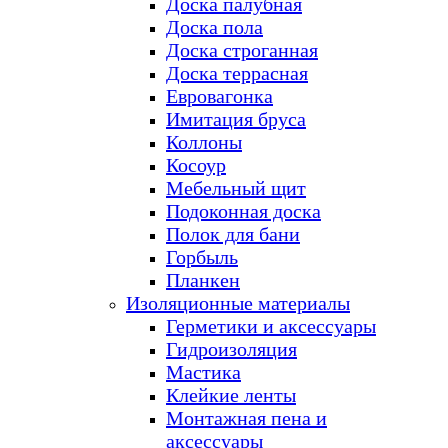
Доска палубная
Доска пола
Доска строганная
Доска террасная
Евровагонка
Имитация бруса
Коллоны
Косоур
Мебельный щит
Подоконная доска
Полок для бани
Горбыль
Планкен
Изоляционные материалы
Герметики и аксессуары
Гидроизоляция
Мастика
Клейкие ленты
Монтажная пена и
аксессуары