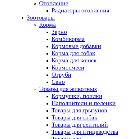
Отопление
Радиаторы отопления
Зоотовары
Корма
Зерно
Комбикорма
Кормовые добавки
Корма для собак
Корма для кошек
Кормосмеси
Отруби
Сено
Товары для животных
Кормушки, поилки
Наполнители и пеленки
Товары для грызунов
Товары для собак
Товары для рептилий
Товары для птицеводства
Товары для