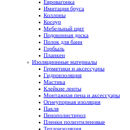
Евровагонка
Имитация бруса
Коллоны
Косоур
Мебельный щит
Подоконная доска
Полок для бани
Горбыль
Планкен
Изоляционные материалы
Герметики и аксессуары
Гидроизоляция
Мастика
Клейкие ленты
Монтажная пена и аксессуары
Огнеупорная изоляция
Пакля
Пенополистирол
Пленки полиэтиленовые
Теплоизоляция