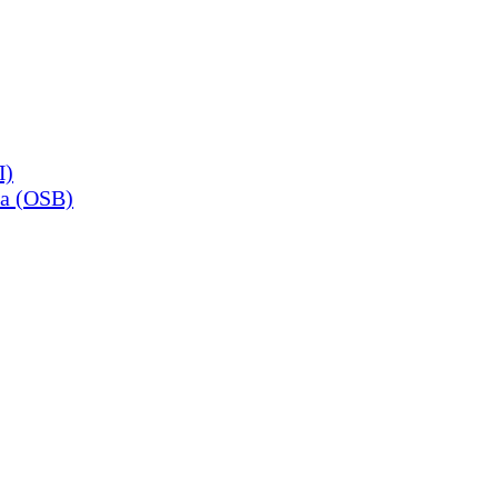
П)
а (OSB)