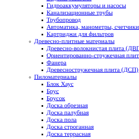
Гидроаккумуляторы и насосы
Канализационные трубы
Трубопровод
Автоматика, манометры, счетчики
Картриджи для фильтров
Древесно-плитные материалы
Древесно-волокнистая плита (ДВ
Ориентированно-стружечная плит
Фанера
Древесностружечная плита (ДСП)
Пиломатериалы
Блок Хаус
Брус
Брусок
Доска обрезная
Доска палубная
Доска пола
Доска строганная
Доска террасная