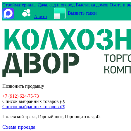
Стройматериалы
Дача, сад и огород
Выставка домов
Охота и р
Вызвать такси
Авито
Позвонить продавцу
+7 (912) 624-75-73
Cписок выбранных товаров
(
0
)
Cписок выбранных товаров
(
0
)
Полевской тракт, Горный щит, Горнощитская, 42
Схема проезда