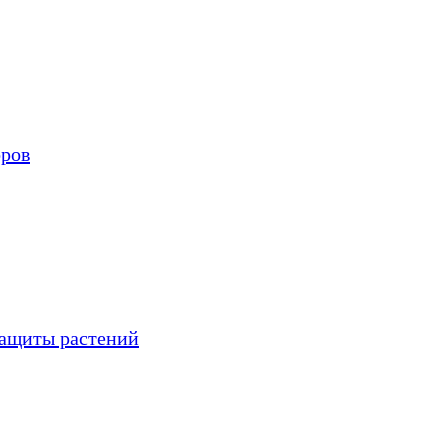
оров
защиты растений