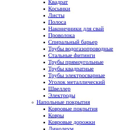
Квадрат
Косынки
Листы
Полоса
Наконечники для свай
Проволока
Спиральный барьер
Трубы водогазопроводные
Стальные фитинги
Трубы прямоугольные
Трубы квадратные
Трубы электросварные
Уголок металлический
Швеллер
Электроды
Напольные покрытия
Ковровые покрытия
Ковры
Ковровые дорожки
Линолеум