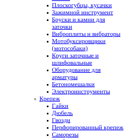
Плоскогубцы, кусачки
Зажимной инструмент
Бруски и камни для
заточки
Виброплиты и вибраторы
Мотобуксировщики
(мотособаки)
Круги заточные и
шлифовальные
Оборудование для
арматуры
Бетономешалки
Электроинструменты
Крепеж
Гайки
Дюбель
Гвозди
Перфорированный крепеж
Саморезы