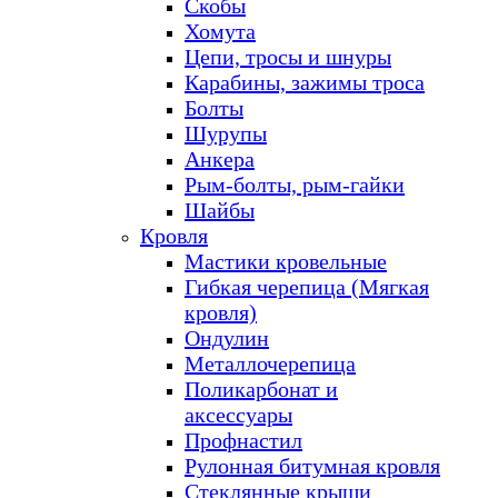
Скобы
Хомута
Цепи, тросы и шнуры
Карабины, зажимы троса
Болты
Шурупы
Анкера
Рым-болты, рым-гайки
Шайбы
Кровля
Мастики кровельные
Гибкая черепица (Мягкая
кровля)
Ондулин
Металлочерепица
Поликарбонат и
аксессуары
Профнастил
Рулонная битумная кровля
Стеклянные крыши