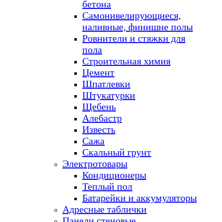
бетона
Самонивелирующиеся,
наливные, финишне полы
Ровнители и стяжки для
пола
Строительная химия
Цемент
Шпатлевки
Штукатурки
Щебень
Алебастр
Известь
Сажа
Скальный грунт
Электротовары
Кондиционеры
Теплый пол
Батарейки и аккумуляторы
Адресные таблички
Панели стеновые