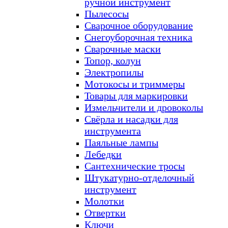
ручной инструмент
Пылесосы
Сварочное оборудование
Снегоуборочная техника
Сварочные маски
Топор, колун
Электропилы
Мотокосы и триммеры
Товары для маркировки
Измельчители и дровоколы
Свёрла и насадки для
инструмента
Паяльные лампы
Лебедки
Сантехнические тросы
Штукатурно-отделочный
инструмент
Молотки
Отвертки
Ключи