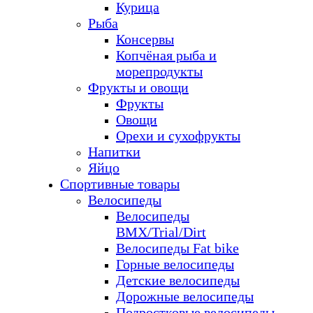
Курица
Рыба
Консервы
Копчёная рыба и
морепродукты
Фрукты и овощи
Фрукты
Овощи
Орехи и сухофрукты
Напитки
Яйцо
Спортивные товары
Велосипеды
Велосипеды
BMX/Trial/Dirt
Велосипеды Fat bike
Горные велосипеды
Детские велосипеды
Дорожные велосипеды
Подростковые велосипеды