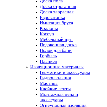
Доска пола
Доска строганная
Доска террасная
Евровагонка
Имитация бруса
Коллоны
Косоур
Мебельный щит
Подоконная доска
Полок для бани
Горбыль
Планкен
Изоляционные материалы
Герметики и аксессуары
Гидроизоляция
Мастика
Клейкие ленты
Монтажная пена и
аксессуары
Огнеупорная изоляция