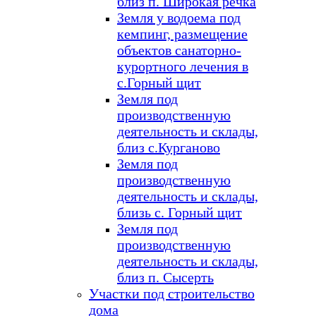
близ п. Широкая речка
Земля у водоема под
кемпинг, размещение
объектов санаторно-
курортного лечения в
с.Горный щит
Земля под
производственную
деятельность и склады,
близ с.Курганово
Земля под
производственную
деятельность и склады,
близь с. Горный щит
Земля под
производственную
деятельность и склады,
близ п. Сысерть
Участки под строительство
дома