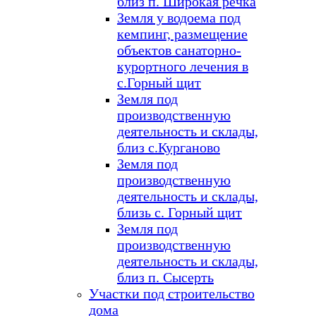
близ п. Широкая речка
Земля у водоема под
кемпинг, размещение
объектов санаторно-
курортного лечения в
с.Горный щит
Земля под
производственную
деятельность и склады,
близ с.Курганово
Земля под
производственную
деятельность и склады,
близь с. Горный щит
Земля под
производственную
деятельность и склады,
близ п. Сысерть
Участки под строительство
дома