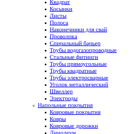
Квадрат
Косынки
Листы
Полоса
Наконечники для свай
Проволока
Спиральный барьер
Трубы водогазопроводные
Стальные фитинги
Трубы прямоугольные
Трубы квадратные
Трубы электросварные
Уголок металлический
Швеллер
Электроды
Напольные покрытия
Ковровые покрытия
Ковры
Ковровые дорожки
Линолеум