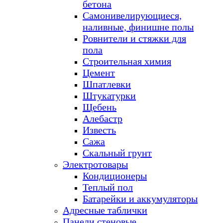
бетона
Самонивелирующиеся,
наливные, финишне полы
Ровнители и стяжки для
пола
Строительная химия
Цемент
Шпатлевки
Штукатурки
Щебень
Алебастр
Известь
Сажа
Скальный грунт
Электротовары
Кондиционеры
Теплый пол
Батарейки и аккумуляторы
Адресные таблички
Панели стеновые