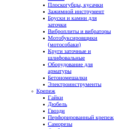
Плоскогубцы, кусачки
Зажимной инструмент
Бруски и камни для
заточки
Виброплиты и вибраторы
Мотобуксировщики
(мотособаки)
Круги заточные и
шлифовальные
Оборудование для
арматуры
Бетономешалки
Электроинструменты
Крепеж
Гайки
Дюбель
Гвозди
Перфорированный крепеж
Саморезы