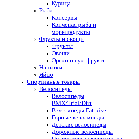
Курица
Рыба
Консервы
Копчёная рыба и
морепродукты
Фрукты и овощи
Фрукты
Овощи
Орехи и сухофрукты
Напитки
Яйцо
Спортивные товары
Велосипеды
Велосипеды
BMX/Trial/Dirt
Велосипеды Fat bike
Горные велосипеды
Детские велосипеды
Дорожные велосипеды
Подростковые велосипеды