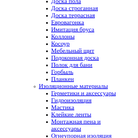
Доска пола
Доска строганная
Доска террасная
Евровагонка
Имитация бруса
Коллоны
Косоур
Мебельный щит
Подоконная доска
Полок для бани
Горбыль
Планкен
Изоляционные материалы
Герметики и аксессуары
Гидроизоляция
Мастика
Клейкие ленты
Монтажная пена и
аксессуары
Огнеупорная изоляция