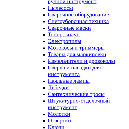
ручной инструмент
Пылесосы
Сварочное оборудование
Снегоуборочная техника
Сварочные маски
Топор, колун
Электропилы
Мотокосы и триммеры
Товары для маркировки
Измельчители и дровоколы
Свёрла и насадки для
инструмента
Паяльные лампы
Лебедки
Сантехнические тросы
Штукатурно-отделочный
инструмент
Молотки
Отвертки
Ключи