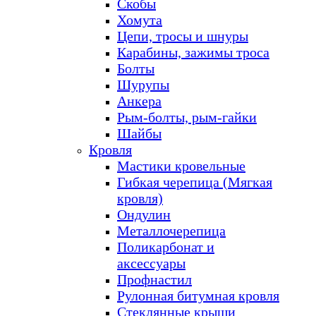
Скобы
Хомута
Цепи, тросы и шнуры
Карабины, зажимы троса
Болты
Шурупы
Анкера
Рым-болты, рым-гайки
Шайбы
Кровля
Мастики кровельные
Гибкая черепица (Мягкая
кровля)
Ондулин
Металлочерепица
Поликарбонат и
аксессуары
Профнастил
Рулонная битумная кровля
Стеклянные крыши