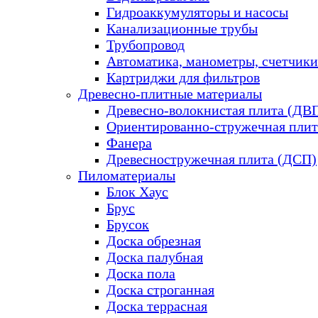
Гидроаккумуляторы и насосы
Канализационные трубы
Трубопровод
Автоматика, манометры, счетчики
Картриджи для фильтров
Древесно-плитные материалы
Древесно-волокнистая плита (ДВ
Ориентированно-стружечная плит
Фанера
Древесностружечная плита (ДСП)
Пиломатериалы
Блок Хаус
Брус
Брусок
Доска обрезная
Доска палубная
Доска пола
Доска строганная
Доска террасная