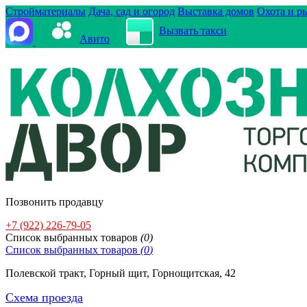
Стройматериалы
Дача, сад и огород
Выставка домов
Охота и р
Вызвать такси
Авито
Позвонить продавцу
+7 (922) 226-79-05
Cписок выбранных товаров
(
0
)
Cписок выбранных товаров
(
0
)
Полевской тракт, Горный щит, Горнощитская, 42
Схема проезда