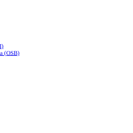
П)
а (OSB)