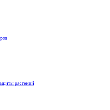
оров
защиты растений