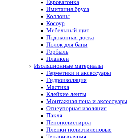
Евровагонка
Имитация бруса
Коллоны
Косоур
Мебельный щит
Подоконная доска
Полок для бани
Горбыль
Планкен
Изоляционные материалы
Герметики и аксессуары
Гидроизоляция
Мастика
Клейкие ленты
Монтажная пена и аксессуары
Огнеупорная изоляция
Пакля
Пенополистирол
Пленки полиэтиленовые
Теплоизоляция