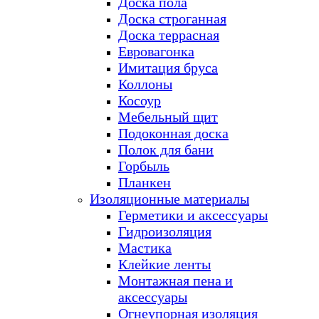
Доска пола
Доска строганная
Доска террасная
Евровагонка
Имитация бруса
Коллоны
Косоур
Мебельный щит
Подоконная доска
Полок для бани
Горбыль
Планкен
Изоляционные материалы
Герметики и аксессуары
Гидроизоляция
Мастика
Клейкие ленты
Монтажная пена и
аксессуары
Огнеупорная изоляция