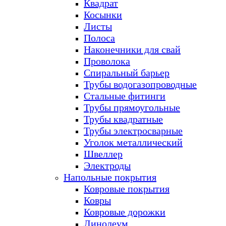
Квадрат
Косынки
Листы
Полоса
Наконечники для свай
Проволока
Спиральный барьер
Трубы водогазопроводные
Стальные фитинги
Трубы прямоугольные
Трубы квадратные
Трубы электросварные
Уголок металлический
Швеллер
Электроды
Напольные покрытия
Ковровые покрытия
Ковры
Ковровые дорожки
Линолеум