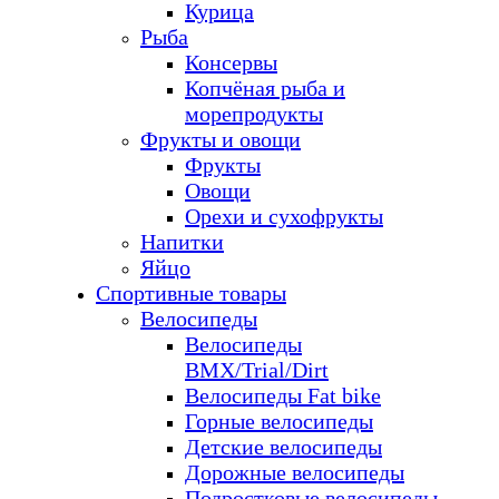
Курица
Рыба
Консервы
Копчёная рыба и
морепродукты
Фрукты и овощи
Фрукты
Овощи
Орехи и сухофрукты
Напитки
Яйцо
Спортивные товары
Велосипеды
Велосипеды
BMX/Trial/Dirt
Велосипеды Fat bike
Горные велосипеды
Детские велосипеды
Дорожные велосипеды
Подростковые велосипеды