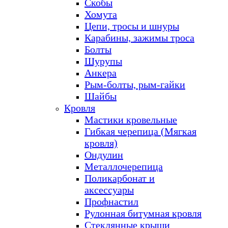
Скобы
Хомута
Цепи, тросы и шнуры
Карабины, зажимы троса
Болты
Шурупы
Анкера
Рым-болты, рым-гайки
Шайбы
Кровля
Мастики кровельные
Гибкая черепица (Мягкая
кровля)
Ондулин
Металлочерепица
Поликарбонат и
аксессуары
Профнастил
Рулонная битумная кровля
Стеклянные крыши