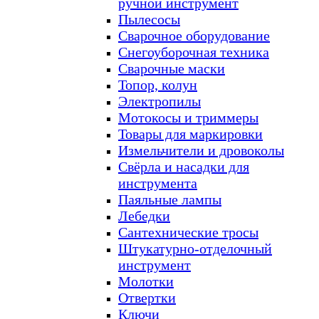
ручной инструмент
Пылесосы
Сварочное оборудование
Снегоуборочная техника
Сварочные маски
Топор, колун
Электропилы
Мотокосы и триммеры
Товары для маркировки
Измельчители и дровоколы
Свёрла и насадки для
инструмента
Паяльные лампы
Лебедки
Сантехнические тросы
Штукатурно-отделочный
инструмент
Молотки
Отвертки
Ключи