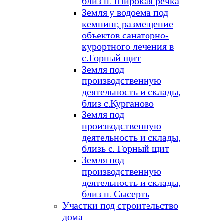
близ п. Широкая речка
Земля у водоема под
кемпинг, размещение
объектов санаторно-
курортного лечения в
с.Горный щит
Земля под
производственную
деятельность и склады,
близ с.Курганово
Земля под
производственную
деятельность и склады,
близь с. Горный щит
Земля под
производственную
деятельность и склады,
близ п. Сысерть
Участки под строительство
дома