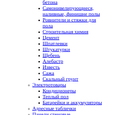
бетона
Самонивелирующиеся,
наливные, финишне полы
Ровнители и стяжки для
пола
Строительная химия
Цемент
Шпатлевки
Штукатурки
Щебень
Алебастр
Известь
Сажа
Скальный грунт
Электротовары
Кондиционеры
Теплый пол
Батарейки и аккумуляторы
Адресные таблички
Панели стеновые