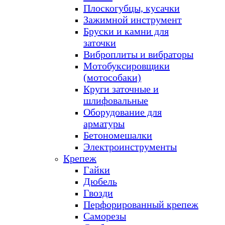
Плоскогубцы, кусачки
Зажимной инструмент
Бруски и камни для
заточки
Виброплиты и вибраторы
Мотобуксировщики
(мотособаки)
Круги заточные и
шлифовальные
Оборудование для
арматуры
Бетономешалки
Электроинструменты
Крепеж
Гайки
Дюбель
Гвозди
Перфорированный крепеж
Саморезы