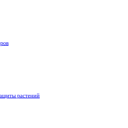
оров
защиты растений