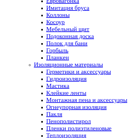
Евровагонка
Имитация бруса
Коллоны
Косоур
Мебельный щит
Подоконная доска
Полок для бани
Горбыль
Планкен
Изоляционные материалы
Герметики и аксессуары
Гидроизоляция
Мастика
Клейкие ленты
Монтажная пена и аксессуары
Огнеупорная изоляция
Пакля
Пенополистирол
Пленки полиэтиленовые
Теплоизоляция