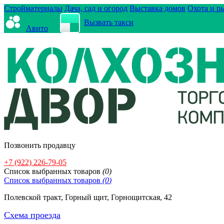
Стройматериалы
Дача, сад и огород
Выставка домов
Охота и р
Вызвать такси
Авито
Позвонить продавцу
+7 (922) 226-79-05
Cписок выбранных товаров
(
0
)
Cписок выбранных товаров
(
0
)
Полевской тракт, Горный щит, Горнощитская, 42
Схема проезда