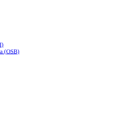
П)
а (OSB)