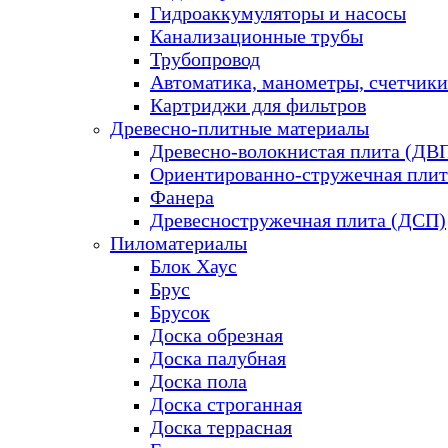
Гидроаккумуляторы и насосы
Канализационные трубы
Трубопровод
Автоматика, манометры, счетчики
Картриджи для фильтров
Древесно-плитные материалы
Древесно-волокнистая плита (ДВ
Ориентированно-стружечная плит
Фанера
Древесностружечная плита (ДСП)
Пиломатериалы
Блок Хаус
Брус
Брусок
Доска обрезная
Доска палубная
Доска пола
Доска строганная
Доска террасная