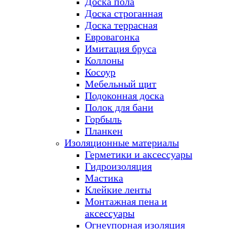
Доска пола
Доска строганная
Доска террасная
Евровагонка
Имитация бруса
Коллоны
Косоур
Мебельный щит
Подоконная доска
Полок для бани
Горбыль
Планкен
Изоляционные материалы
Герметики и аксессуары
Гидроизоляция
Мастика
Клейкие ленты
Монтажная пена и
аксессуары
Огнеупорная изоляция