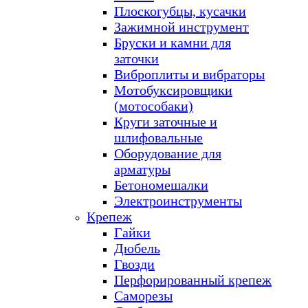
Плоскогубцы, кусачки
Зажимной инструмент
Бруски и камни для
заточки
Виброплиты и вибраторы
Мотобуксировщики
(мотособаки)
Круги заточные и
шлифовальные
Оборудование для
арматуры
Бетономешалки
Электроинструменты
Крепеж
Гайки
Дюбель
Гвозди
Перфорированный крепеж
Саморезы