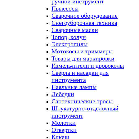
ручной инструмент
Пылесосы
Сварочное оборудование
Снегоуборочная техника
Сварочные маски
Топор, колун
Электропилы
Мотокосы и триммеры
Товары для маркировки
Измельчители и дровоколы
Свёрла и насадки для
инструмента
Паяльные лампы
Лебедки
Сантехнические тросы
Штукатурно-отделочный
инструмент
Молотки
Отвертки
Ключи