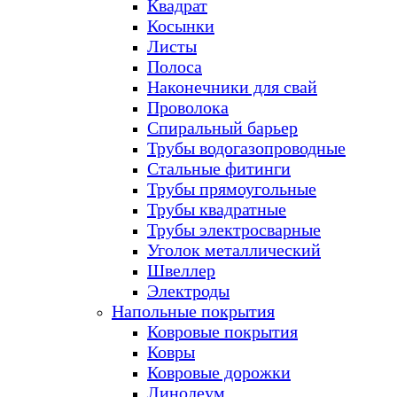
Квадрат
Косынки
Листы
Полоса
Наконечники для свай
Проволока
Спиральный барьер
Трубы водогазопроводные
Стальные фитинги
Трубы прямоугольные
Трубы квадратные
Трубы электросварные
Уголок металлический
Швеллер
Электроды
Напольные покрытия
Ковровые покрытия
Ковры
Ковровые дорожки
Линолеум