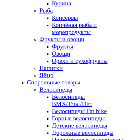
Курица
Рыба
Консервы
Копчёная рыба и
морепродукты
Фрукты и овощи
Фрукты
Овощи
Орехи и сухофрукты
Напитки
Яйцо
Спортивные товары
Велосипеды
Велосипеды
BMX/Trial/Dirt
Велосипеды Fat bike
Горные велосипеды
Детские велосипеды
Дорожные велосипеды
Подростковые велосипеды