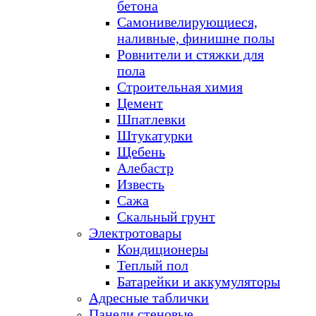
бетона
Самонивелирующиеся,
наливные, финишне полы
Ровнители и стяжки для
пола
Строительная химия
Цемент
Шпатлевки
Штукатурки
Щебень
Алебастр
Известь
Сажа
Скальный грунт
Электротовары
Кондиционеры
Теплый пол
Батарейки и аккумуляторы
Адресные таблички
Панели стеновые