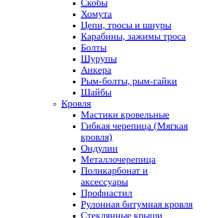
Скобы
Хомута
Цепи, тросы и шнуры
Карабины, зажимы троса
Болты
Шурупы
Анкера
Рым-болты, рым-гайки
Шайбы
Кровля
Мастики кровельные
Гибкая черепица (Мягкая
кровля)
Ондулин
Металлочерепица
Поликарбонат и
аксессуары
Профнастил
Рулонная битумная кровля
Стеклянные крыши