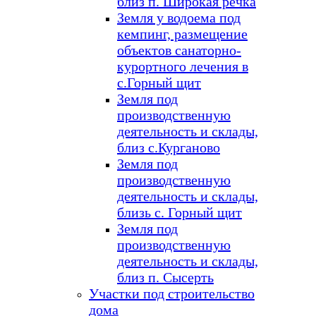
близ п. Широкая речка
Земля у водоема под
кемпинг, размещение
объектов санаторно-
курортного лечения в
с.Горный щит
Земля под
производственную
деятельность и склады,
близ с.Курганово
Земля под
производственную
деятельность и склады,
близь с. Горный щит
Земля под
производственную
деятельность и склады,
близ п. Сысерть
Участки под строительство
дома