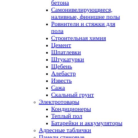
бетона
Самонивелирующиеся,
наливные, финишне полы
Ровнители и стяжки для
пола
Строительная химия
Цемент
Шпатлевки
Штукатурки
Щебень
Алебастр
Известь
Сажа
Скальный грунт
Электротовары
Кондиционеры
Теплый пол
Батарейки и аккумуляторы
Адресные таблички
Панели стеновые