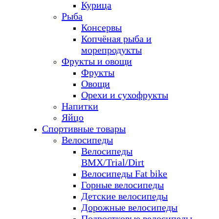
Курица
Рыба
Консервы
Копчёная рыба и
морепродукты
Фрукты и овощи
Фрукты
Овощи
Орехи и сухофрукты
Напитки
Яйцо
Спортивные товары
Велосипеды
Велосипеды
BMX/Trial/Dirt
Велосипеды Fat bike
Горные велосипеды
Детские велосипеды
Дорожные велосипеды
Подростковые велосипеды