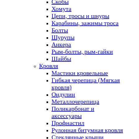
Скобы
Хомута
Цепи, тросы и шнуры
Карабины, зажимы троса
Болты
Шурупы
Анкера
Рым-болты, рым-гайки
Шайбы
Кровля
Мастики кровельные
Гибкая черепица (Мягкая
кровля)
Ондулин
Металлочерепица
Поликарбонат и
аксессуары
Профнастил
Рулонная битумная кровля
Стеклянные крыши