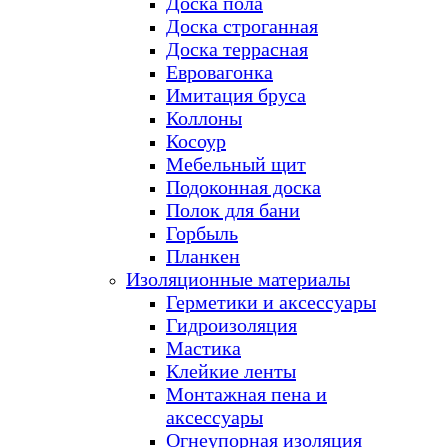
Доска пола
Доска строганная
Доска террасная
Евровагонка
Имитация бруса
Коллоны
Косоур
Мебельный щит
Подоконная доска
Полок для бани
Горбыль
Планкен
Изоляционные материалы
Герметики и аксессуары
Гидроизоляция
Мастика
Клейкие ленты
Монтажная пена и
аксессуары
Огнеупорная изоляция