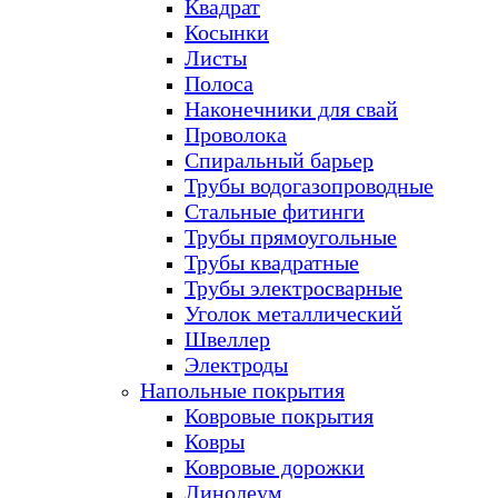
Квадрат
Косынки
Листы
Полоса
Наконечники для свай
Проволока
Спиральный барьер
Трубы водогазопроводные
Стальные фитинги
Трубы прямоугольные
Трубы квадратные
Трубы электросварные
Уголок металлический
Швеллер
Электроды
Напольные покрытия
Ковровые покрытия
Ковры
Ковровые дорожки
Линолеум