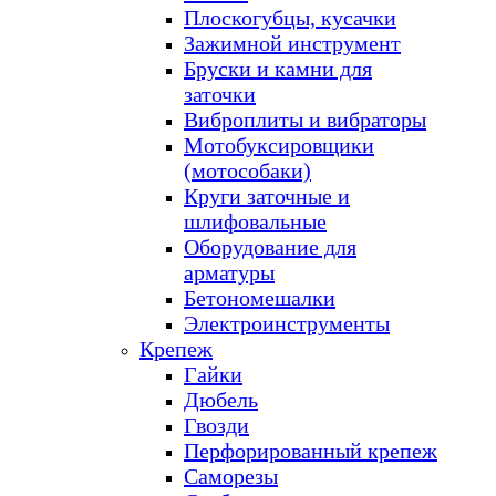
Плоскогубцы, кусачки
Зажимной инструмент
Бруски и камни для
заточки
Виброплиты и вибраторы
Мотобуксировщики
(мотособаки)
Круги заточные и
шлифовальные
Оборудование для
арматуры
Бетономешалки
Электроинструменты
Крепеж
Гайки
Дюбель
Гвозди
Перфорированный крепеж
Саморезы