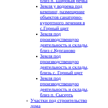
близ п. Широкая речка
Земля у водоема под
кемпинг, размещение
объектов санаторно-
курортного лечения в
с.Горный щит
Земля под
производственную
деятельность и склады,
близ с.Курганово
Земля под
производственную
деятельность и склады,
близь с. Горный щит
Земля под
производственную
деятельность и склады,
близ п. Сысерть
Участки под строительство
дома