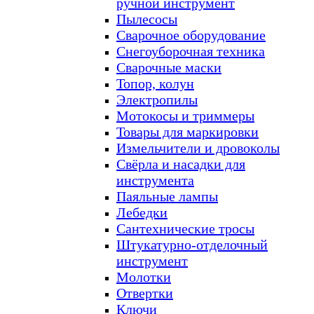
ручной инструмент
Пылесосы
Сварочное оборудование
Снегоуборочная техника
Сварочные маски
Топор, колун
Электропилы
Мотокосы и триммеры
Товары для маркировки
Измельчители и дровоколы
Свёрла и насадки для
инструмента
Паяльные лампы
Лебедки
Сантехнические тросы
Штукатурно-отделочный
инструмент
Молотки
Отвертки
Ключи