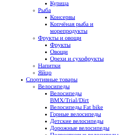
Курица
Рыба
Консервы
Копчёная рыба и
морепродукты
Фрукты и овощи
Фрукты
Овощи
Орехи и сухофрукты
Напитки
Яйцо
Спортивные товары
Велосипеды
Велосипеды
BMX/Trial/Dirt
Велосипеды Fat bike
Горные велосипеды
Детские велосипеды
Дорожные велосипеды
Подростковые велосипеды