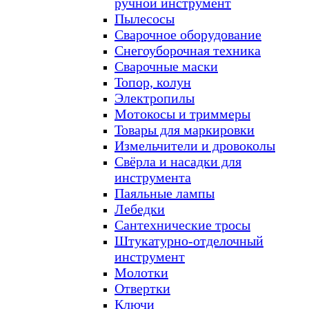
ручной инструмент
Пылесосы
Сварочное оборудование
Снегоуборочная техника
Сварочные маски
Топор, колун
Электропилы
Мотокосы и триммеры
Товары для маркировки
Измельчители и дровоколы
Свёрла и насадки для
инструмента
Паяльные лампы
Лебедки
Сантехнические тросы
Штукатурно-отделочный
инструмент
Молотки
Отвертки
Ключи