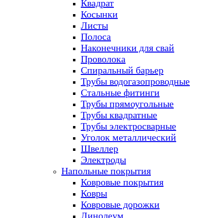
Квадрат
Косынки
Листы
Полоса
Наконечники для свай
Проволока
Спиральный барьер
Трубы водогазопроводные
Стальные фитинги
Трубы прямоугольные
Трубы квадратные
Трубы электросварные
Уголок металлический
Швеллер
Электроды
Напольные покрытия
Ковровые покрытия
Ковры
Ковровые дорожки
Линолеум