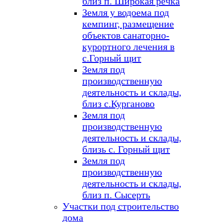
близ п. Широкая речка
Земля у водоема под
кемпинг, размещение
объектов санаторно-
курортного лечения в
с.Горный щит
Земля под
производственную
деятельность и склады,
близ с.Курганово
Земля под
производственную
деятельность и склады,
близь с. Горный щит
Земля под
производственную
деятельность и склады,
близ п. Сысерть
Участки под строительство
дома