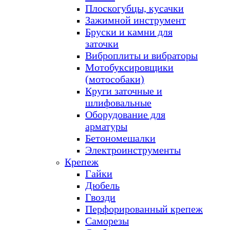
Плоскогубцы, кусачки
Зажимной инструмент
Бруски и камни для
заточки
Виброплиты и вибраторы
Мотобуксировщики
(мотособаки)
Круги заточные и
шлифовальные
Оборудование для
арматуры
Бетономешалки
Электроинструменты
Крепеж
Гайки
Дюбель
Гвозди
Перфорированный крепеж
Саморезы