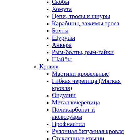
Скобы
Хомута
Цепи, тросы и шнуры
Карабины, зажимы троса
Болты
Шурупы
Анкера
Рым-болты, рым-гайки
Шайбы
Кровля
Мастики кровельные
Гибкая черепица (Мягкая
кровля)
Ондулин
Металлочерепица
Поликарбонат и
аксессуары
Профнастил
Рулонная битумная кровля
Стеклянные крыши