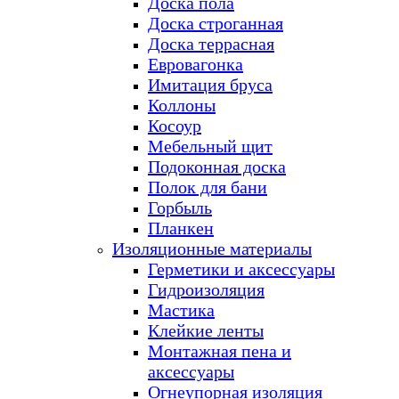
Доска пола
Доска строганная
Доска террасная
Евровагонка
Имитация бруса
Коллоны
Косоур
Мебельный щит
Подоконная доска
Полок для бани
Горбыль
Планкен
Изоляционные материалы
Герметики и аксессуары
Гидроизоляция
Мастика
Клейкие ленты
Монтажная пена и
аксессуары
Огнеупорная изоляция