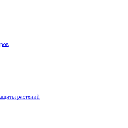
оров
защиты растений