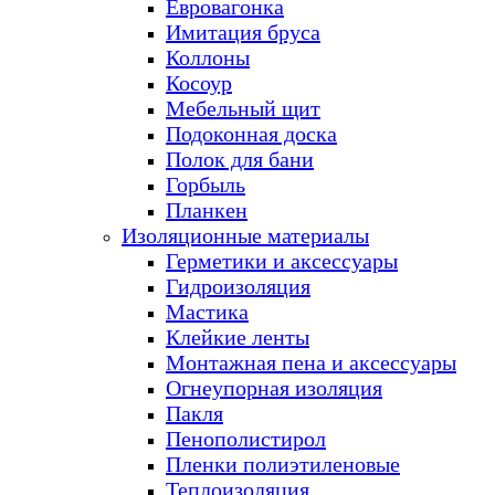
Евровагонка
Имитация бруса
Коллоны
Косоур
Мебельный щит
Подоконная доска
Полок для бани
Горбыль
Планкен
Изоляционные материалы
Герметики и аксессуары
Гидроизоляция
Мастика
Клейкие ленты
Монтажная пена и аксессуары
Огнеупорная изоляция
Пакля
Пенополистирол
Пленки полиэтиленовые
Теплоизоляция