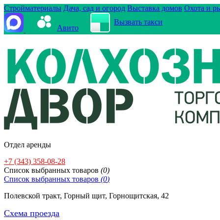
Стройматериалы
Дача, сад и огород
Выставка домов
Охота и р
Вызвать такси
Авито
Отдел аренды
+7 (343) 358-08-28
Cписок выбранных товаров
(
0
)
Cписок выбранных товаров
(
0
)
Полевской тракт, Горный щит, Горнощитская, 42
Схема проезда