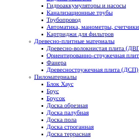
Гидроаккумуляторы и насосы
Канализационные трубы
Трубопровод
Автоматика, манометры, счетчики
Картриджи для фильтров
Древесно-плитные материалы
Древесно-волокнистая плита (ДВ
Ориентированно-стружечная плит
Фанера
Древесностружечная плита (ДСП)
Пиломатериалы
Блок Хаус
Брус
Брусок
Доска обрезная
Доска палубная
Доска пола
Доска строганная
Доска террасная