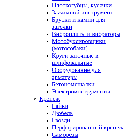
Плоскогубцы, кусачки
Зажимной инструмент
Бруски и камни для
заточки
Виброплиты и вибраторы
Мотобуксировщики
(мотособаки)
Круги заточные и
шлифовальные
Оборудование для
арматуры
Бетономешалки
Электроинструменты
Крепеж
Гайки
Дюбель
Гвозди
Перфорированный крепеж
Саморезы