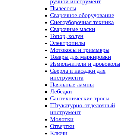
ручной инструмент
Пылесосы
Сварочное оборудование
Снегоуборочная техника
Сварочные маски
Топор, колун
Электропилы
Мотокосы и триммеры
Товары для маркировки
Измельчители и дровоколы
Свёрла и насадки для
инструмента
Паяльные лампы
Лебедки
Сантехнические тросы
Штукатурно-отделочный
инструмент
Молотки
Отвертки
Ключи