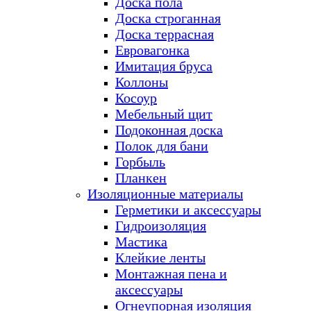
Доска пола
Доска строганная
Доска террасная
Евровагонка
Имитация бруса
Коллоны
Косоур
Мебельный щит
Подоконная доска
Полок для бани
Горбыль
Планкен
Изоляционные материалы
Герметики и аксессуары
Гидроизоляция
Мастика
Клейкие ленты
Монтажная пена и
аксессуары
Огнеупорная изоляция