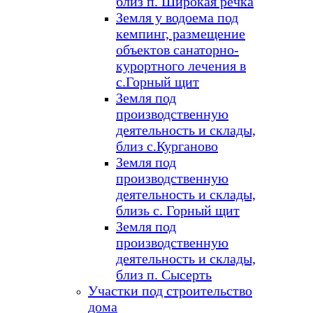
близ п. Широкая речка
Земля у водоема под
кемпинг, размещение
объектов санаторно-
курортного лечения в
с.Горный щит
Земля под
производственную
деятельность и склады,
близ с.Курганово
Земля под
производственную
деятельность и склады,
близь с. Горный щит
Земля под
производственную
деятельность и склады,
близ п. Сысерть
Участки под строительство
дома