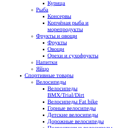
Курица
Рыба
Консервы
Копчёная рыба и
морепродукты
Фрукты и овощи
Фрукты
Овощи
Орехи и сухофрукты
Напитки
Яйцо
Спортивные товары
Велосипеды
Велосипеды
BMX/Trial/Dirt
Велосипеды Fat bike
Горные велосипеды
Детские велосипеды
Дорожные велосипеды
Подростковые велосипеды