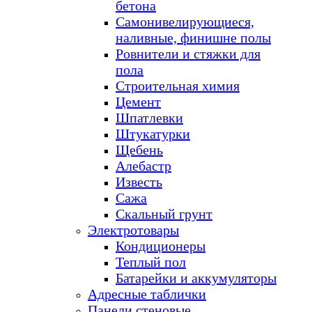
бетона
Самонивелирующиеся,
наливные, финишне полы
Ровнители и стяжки для
пола
Строительная химия
Цемент
Шпатлевки
Штукатурки
Щебень
Алебастр
Известь
Сажа
Скальный грунт
Электротовары
Кондиционеры
Теплый пол
Батарейки и аккумуляторы
Адресные таблички
Панели стеновые