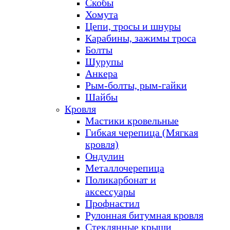
Скобы
Хомута
Цепи, тросы и шнуры
Карабины, зажимы троса
Болты
Шурупы
Анкера
Рым-болты, рым-гайки
Шайбы
Кровля
Мастики кровельные
Гибкая черепица (Мягкая
кровля)
Ондулин
Металлочерепица
Поликарбонат и
аксессуары
Профнастил
Рулонная битумная кровля
Стеклянные крыши