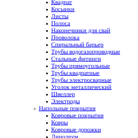
Квадрат
Косынки
Листы
Полоса
Наконечники для свай
Проволока
Спиральный барьер
Трубы водогазопроводные
Стальные фитинги
Трубы прямоугольные
Трубы квадратные
Трубы электросварные
Уголок металлический
Швеллер
Электроды
Напольные покрытия
Ковровые покрытия
Ковры
Ковровые дорожки
Линолеум