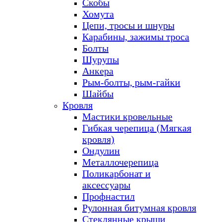
Скобы
Хомута
Цепи, тросы и шнуры
Карабины, зажимы троса
Болты
Шурупы
Анкера
Рым-болты, рым-гайки
Шайбы
Кровля
Мастики кровельные
Гибкая черепица (Мягкая
кровля)
Ондулин
Металлочерепица
Поликарбонат и
аксессуары
Профнастил
Рулонная битумная кровля
Стеклянные крыши