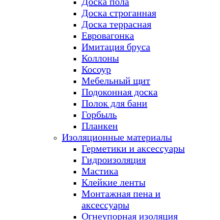
Доска пола
Доска строганная
Доска террасная
Евровагонка
Имитация бруса
Коллоны
Косоур
Мебельный щит
Подоконная доска
Полок для бани
Горбыль
Планкен
Изоляционные материалы
Герметики и аксессуары
Гидроизоляция
Мастика
Клейкие ленты
Монтажная пена и
аксессуары
Огнеупорная изоляция