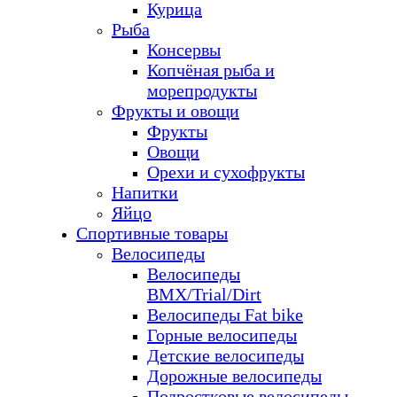
Курица
Рыба
Консервы
Копчёная рыба и
морепродукты
Фрукты и овощи
Фрукты
Овощи
Орехи и сухофрукты
Напитки
Яйцо
Спортивные товары
Велосипеды
Велосипеды
BMX/Trial/Dirt
Велосипеды Fat bike
Горные велосипеды
Детские велосипеды
Дорожные велосипеды
Подростковые велосипеды