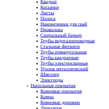
Квадрат
Косынки
Листы
Полоса
Наконечники для свай
Проволока
Спиральный барьер
Трубы водогазопроводные
Стальные фитинги
Трубы прямоугольные
Трубы квадратные
Трубы электросварные
Уголок металлический
Швеллер
Электроды
Напольные покрытия
Ковровые покрытия
Ковры
Ковровые дорожки
Линолеум