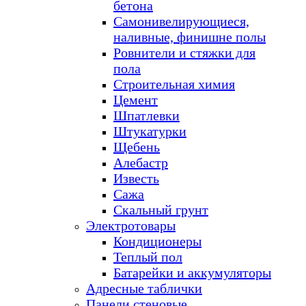
бетона
Самонивелирующиеся,
наливные, финишне полы
Ровнители и стяжки для
пола
Строительная химия
Цемент
Шпатлевки
Штукатурки
Щебень
Алебастр
Известь
Сажа
Скальный грунт
Электротовары
Кондиционеры
Теплый пол
Батарейки и аккумуляторы
Адресные таблички
Панели стеновые