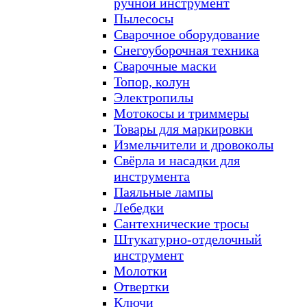
ручной инструмент
Пылесосы
Сварочное оборудование
Снегоуборочная техника
Сварочные маски
Топор, колун
Электропилы
Мотокосы и триммеры
Товары для маркировки
Измельчители и дровоколы
Свёрла и насадки для
инструмента
Паяльные лампы
Лебедки
Сантехнические тросы
Штукатурно-отделочный
инструмент
Молотки
Отвертки
Ключи