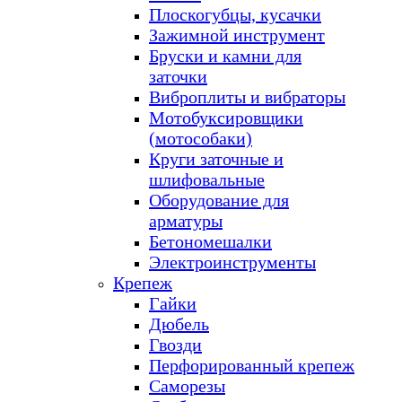
Плоскогубцы, кусачки
Зажимной инструмент
Бруски и камни для
заточки
Виброплиты и вибраторы
Мотобуксировщики
(мотособаки)
Круги заточные и
шлифовальные
Оборудование для
арматуры
Бетономешалки
Электроинструменты
Крепеж
Гайки
Дюбель
Гвозди
Перфорированный крепеж
Саморезы