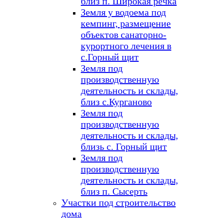
близ п. Широкая речка
Земля у водоема под
кемпинг, размещение
объектов санаторно-
курортного лечения в
с.Горный щит
Земля под
производственную
деятельность и склады,
близ с.Курганово
Земля под
производственную
деятельность и склады,
близь с. Горный щит
Земля под
производственную
деятельность и склады,
близ п. Сысерть
Участки под строительство
дома