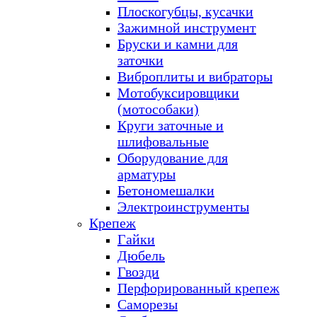
Плоскогубцы, кусачки
Зажимной инструмент
Бруски и камни для
заточки
Виброплиты и вибраторы
Мотобуксировщики
(мотособаки)
Круги заточные и
шлифовальные
Оборудование для
арматуры
Бетономешалки
Электроинструменты
Крепеж
Гайки
Дюбель
Гвозди
Перфорированный крепеж
Саморезы