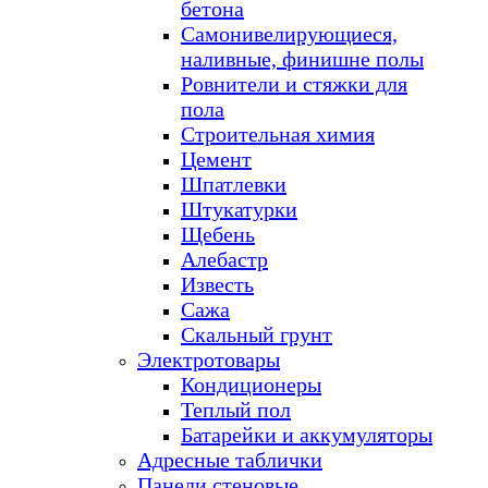
бетона
Самонивелирующиеся,
наливные, финишне полы
Ровнители и стяжки для
пола
Строительная химия
Цемент
Шпатлевки
Штукатурки
Щебень
Алебастр
Известь
Сажа
Скальный грунт
Электротовары
Кондиционеры
Теплый пол
Батарейки и аккумуляторы
Адресные таблички
Панели стеновые