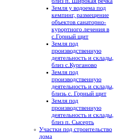
близ п. Широкая речка
Земля у водоема под
кемпинг, размещение
объектов санаторно-
курортного лечения в
с.Горный щит
Земля под
производственную
деятельность и склады,
близ с.Курганово
Земля под
производственную
деятельность и склады,
близь с. Горный щит
Земля под
производственную
деятельность и склады,
близ п. Сысерть
Участки под строительство
дома