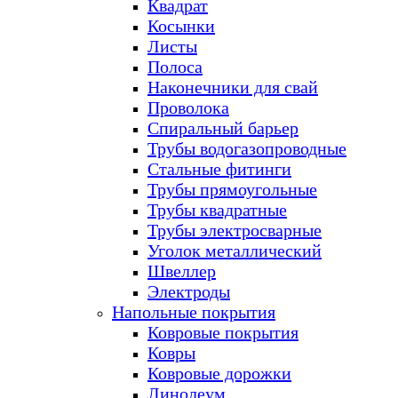
Квадрат
Косынки
Листы
Полоса
Наконечники для свай
Проволока
Спиральный барьер
Трубы водогазопроводные
Стальные фитинги
Трубы прямоугольные
Трубы квадратные
Трубы электросварные
Уголок металлический
Швеллер
Электроды
Напольные покрытия
Ковровые покрытия
Ковры
Ковровые дорожки
Линолеум