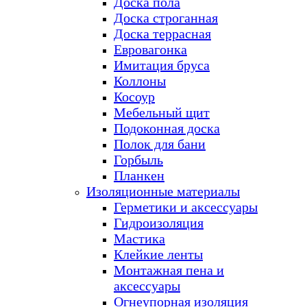
Доска пола
Доска строганная
Доска террасная
Евровагонка
Имитация бруса
Коллоны
Косоур
Мебельный щит
Подоконная доска
Полок для бани
Горбыль
Планкен
Изоляционные материалы
Герметики и аксессуары
Гидроизоляция
Мастика
Клейкие ленты
Монтажная пена и
аксессуары
Огнеупорная изоляция