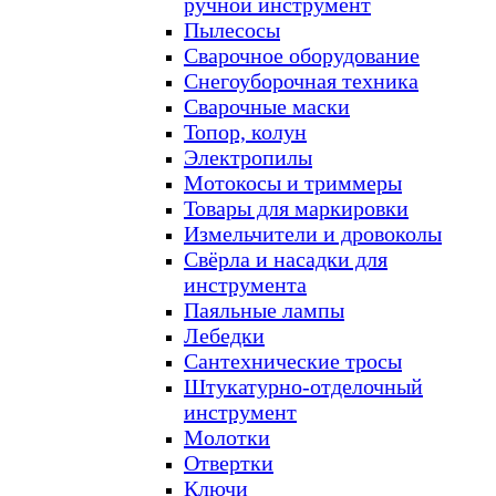
ручной инструмент
Пылесосы
Сварочное оборудование
Снегоуборочная техника
Сварочные маски
Топор, колун
Электропилы
Мотокосы и триммеры
Товары для маркировки
Измельчители и дровоколы
Свёрла и насадки для
инструмента
Паяльные лампы
Лебедки
Сантехнические тросы
Штукатурно-отделочный
инструмент
Молотки
Отвертки
Ключи