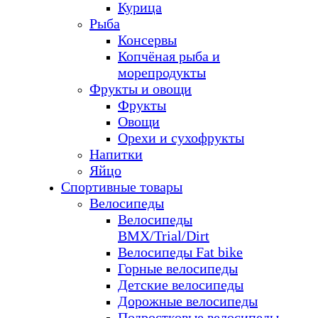
Курица
Рыба
Консервы
Копчёная рыба и
морепродукты
Фрукты и овощи
Фрукты
Овощи
Орехи и сухофрукты
Напитки
Яйцо
Спортивные товары
Велосипеды
Велосипеды
BMX/Trial/Dirt
Велосипеды Fat bike
Горные велосипеды
Детские велосипеды
Дорожные велосипеды
Подростковые велосипеды