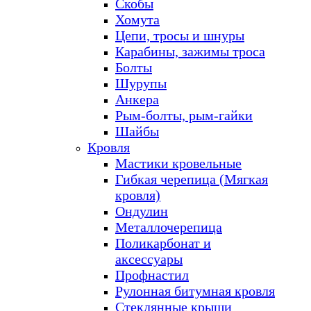
Скобы
Хомута
Цепи, тросы и шнуры
Карабины, зажимы троса
Болты
Шурупы
Анкера
Рым-болты, рым-гайки
Шайбы
Кровля
Мастики кровельные
Гибкая черепица (Мягкая
кровля)
Ондулин
Металлочерепица
Поликарбонат и
аксессуары
Профнастил
Рулонная битумная кровля
Стеклянные крыши