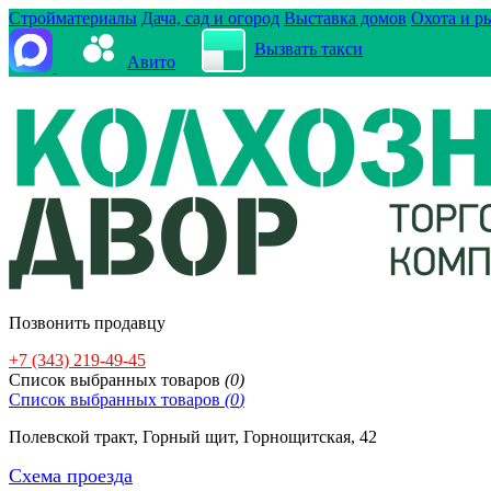
Стройматериалы
Дача, сад и огород
Выставка домов
Охота и р
Вызвать такси
Авито
Позвонить продавцу
+7 (343) 219-49-45
Cписок выбранных товаров
(
0
)
Cписок выбранных товаров
(
0
)
Полевской тракт, Горный щит, Горнощитская, 42
Схема проезда