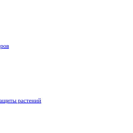
оров
защиты растений