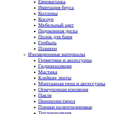
Евровагонка
Имитация бруса
Коллоны
Косоур
Мебельный щит
Подоконная доска
Полок для бани
Горбыль
Планкен
Изоляционные материалы
Герметики и аксессуары
Гидроизоляция
Мастика
Клейкие ленты
Монтажная пена и аксессуары
Огнеупорная изоляция
Пакля
Пенополистирол
Пленки полиэтиленовые
Теплоизоляция