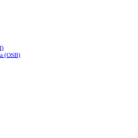
П)
а (OSB)