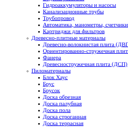
Гидроаккумуляторы и насосы
Канализационные трубы
Трубопровод
Автоматика, манометры, счетчики
Картриджи для фильтров
Древесно-плитные материалы
Древесно-волокнистая плита (ДВ
Ориентированно-стружечная плит
Фанера
Древесностружечная плита (ДСП)
Пиломатериалы
Блок Хаус
Брус
Брусок
Доска обрезная
Доска палубная
Доска пола
Доска строганная
Доска террасная