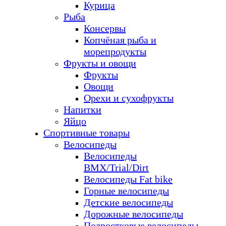
Курица
Рыба
Консервы
Копчёная рыба и
морепродукты
Фрукты и овощи
Фрукты
Овощи
Орехи и сухофрукты
Напитки
Яйцо
Спортивные товары
Велосипеды
Велосипеды
BMX/Trial/Dirt
Велосипеды Fat bike
Горные велосипеды
Детские велосипеды
Дорожные велосипеды
Подростковые велосипеды