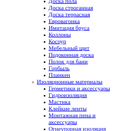
Доска пола
Доска строганная
Доска террасная
Евровагонка
Имитация бруса
Коллоны
Косоур
Мебельный щит
Подоконная доска
Полок для бани
Горбыль
Планкен
Изоляционные материалы
Герметики и аксессуары
Гидроизоляция
Мастика
Клейкие ленты
Монтажная пена и
аксессуары
Огнеупорная изоляция