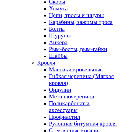
Скобы
Хомута
Цепи, тросы и шнуры
Карабины, зажимы троса
Болты
Шурупы
Анкера
Рым-болты, рым-гайки
Шайбы
Кровля
Мастики кровельные
Гибкая черепица (Мягкая
кровля)
Ондулин
Металлочерепица
Поликарбонат и
аксессуары
Профнастил
Рулонная битумная кровля
Стеклянные крыши