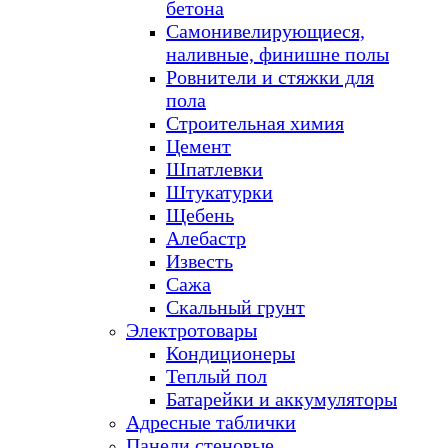
бетона
Самонивелирующиеся,
наливные, финишне полы
Ровнители и стяжки для
пола
Строительная химия
Цемент
Шпатлевки
Штукатурки
Щебень
Алебастр
Известь
Сажа
Скальный грунт
Электротовары
Кондиционеры
Теплый пол
Батарейки и аккумуляторы
Адресные таблички
Панели стеновые