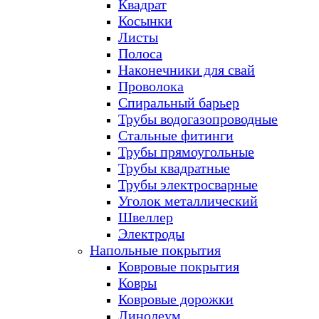
Квадрат
Косынки
Листы
Полоса
Наконечники для свай
Проволока
Спиральный барьер
Трубы водогазопроводные
Стальные фитинги
Трубы прямоугольные
Трубы квадратные
Трубы электросварные
Уголок металлический
Швеллер
Электроды
Напольные покрытия
Ковровые покрытия
Ковры
Ковровые дорожки
Линолеум