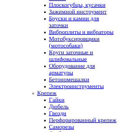
Плоскогубцы, кусачки
Зажимной инструмент
Бруски и камни для
заточки
Виброплиты и вибраторы
Мотобуксировщики
(мотособаки)
Круги заточные и
шлифовальные
Оборудование для
арматуры
Бетономешалки
Электроинструменты
Крепеж
Гайки
Дюбель
Гвозди
Перфорированный крепеж
Саморезы