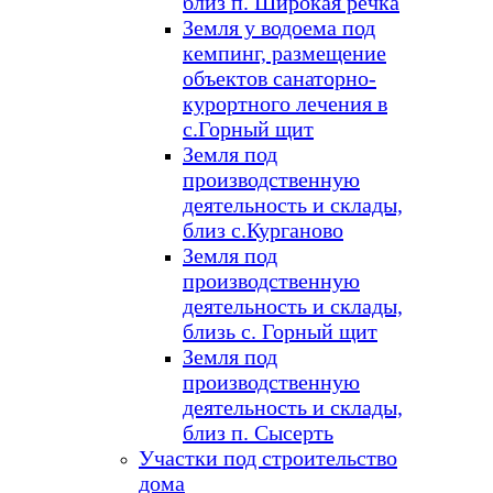
близ п. Широкая речка
Земля у водоема под
кемпинг, размещение
объектов санаторно-
курортного лечения в
с.Горный щит
Земля под
производственную
деятельность и склады,
близ с.Курганово
Земля под
производственную
деятельность и склады,
близь с. Горный щит
Земля под
производственную
деятельность и склады,
близ п. Сысерть
Участки под строительство
дома