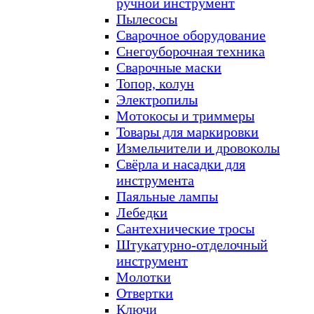
ручной инструмент
Пылесосы
Сварочное оборудование
Снегоуборочная техника
Сварочные маски
Топор, колун
Электропилы
Мотокосы и триммеры
Товары для маркировки
Измельчители и дровоколы
Свёрла и насадки для
инструмента
Паяльные лампы
Лебедки
Сантехнические тросы
Штукатурно-отделочный
инструмент
Молотки
Отвертки
Ключи