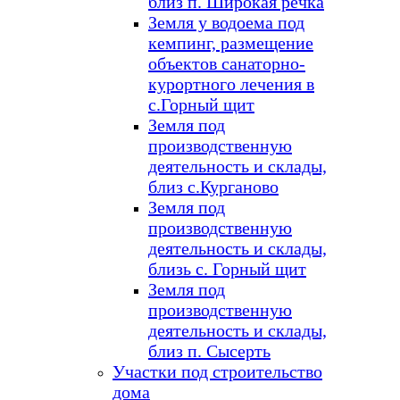
близ п. Широкая речка
Земля у водоема под
кемпинг, размещение
объектов санаторно-
курортного лечения в
с.Горный щит
Земля под
производственную
деятельность и склады,
близ с.Курганово
Земля под
производственную
деятельность и склады,
близь с. Горный щит
Земля под
производственную
деятельность и склады,
близ п. Сысерть
Участки под строительство
дома