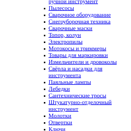
ручной инструмент
Пылесосы
Сварочное оборудование
Снегоуборочная техника
Сварочные маски
Топор, колун
Электропилы
Мотокосы и триммеры
Товары для маркировки
Измельчители и дровоколы
Свёрла и насадки для
инструмента
Паяльные лампы
Лебедки
Сантехнические тросы
Штукатурно-отделочный
инструмент
Молотки
Отвертки
Ключи