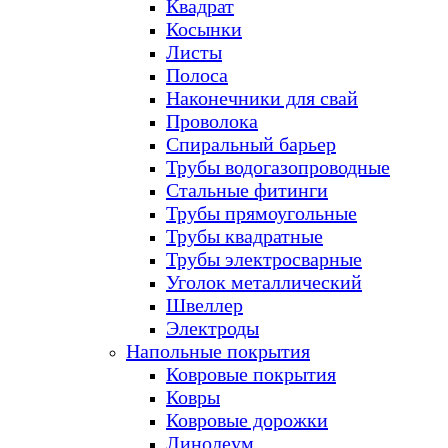
Квадрат
Косынки
Листы
Полоса
Наконечники для свай
Проволока
Спиральный барьер
Трубы водогазопроводные
Стальные фитинги
Трубы прямоугольные
Трубы квадратные
Трубы электросварные
Уголок металлический
Швеллер
Электроды
Напольные покрытия
Ковровые покрытия
Ковры
Ковровые дорожки
Линолеум