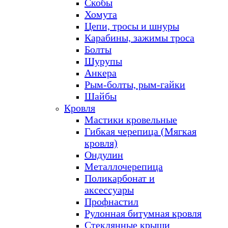
Скобы
Хомута
Цепи, тросы и шнуры
Карабины, зажимы троса
Болты
Шурупы
Анкера
Рым-болты, рым-гайки
Шайбы
Кровля
Мастики кровельные
Гибкая черепица (Мягкая
кровля)
Ондулин
Металлочерепица
Поликарбонат и
аксессуары
Профнастил
Рулонная битумная кровля
Стеклянные крыши