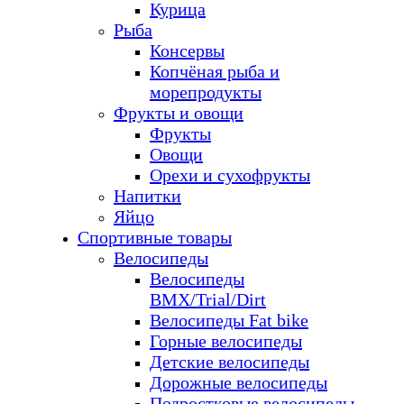
Курица
Рыба
Консервы
Копчёная рыба и
морепродукты
Фрукты и овощи
Фрукты
Овощи
Орехи и сухофрукты
Напитки
Яйцо
Спортивные товары
Велосипеды
Велосипеды
BMX/Trial/Dirt
Велосипеды Fat bike
Горные велосипеды
Детские велосипеды
Дорожные велосипеды
Подростковые велосипеды