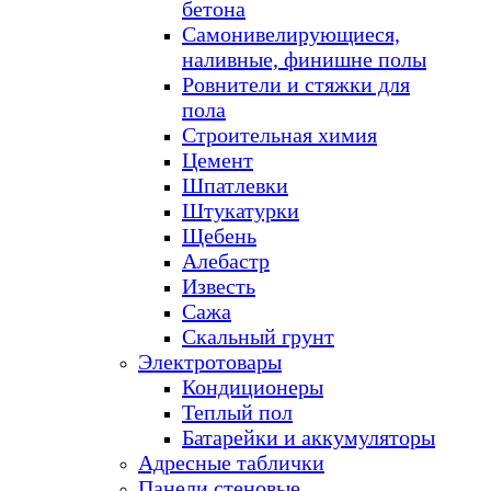
бетона
Самонивелирующиеся,
наливные, финишне полы
Ровнители и стяжки для
пола
Строительная химия
Цемент
Шпатлевки
Штукатурки
Щебень
Алебастр
Известь
Сажа
Скальный грунт
Электротовары
Кондиционеры
Теплый пол
Батарейки и аккумуляторы
Адресные таблички
Панели стеновые