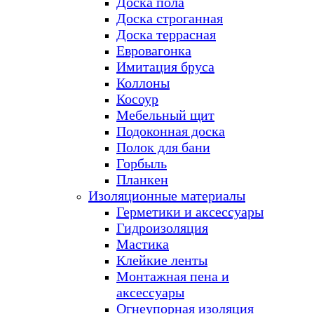
Доска пола
Доска строганная
Доска террасная
Евровагонка
Имитация бруса
Коллоны
Косоур
Мебельный щит
Подоконная доска
Полок для бани
Горбыль
Планкен
Изоляционные материалы
Герметики и аксессуары
Гидроизоляция
Мастика
Клейкие ленты
Монтажная пена и
аксессуары
Огнеупорная изоляция