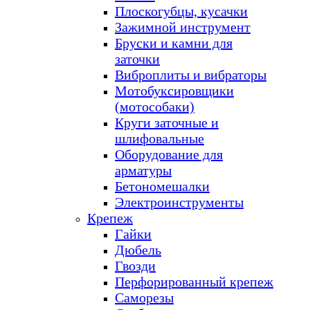
Плоскогубцы, кусачки
Зажимной инструмент
Бруски и камни для
заточки
Виброплиты и вибраторы
Мотобуксировщики
(мотособаки)
Круги заточные и
шлифовальные
Оборудование для
арматуры
Бетономешалки
Электроинструменты
Крепеж
Гайки
Дюбель
Гвозди
Перфорированный крепеж
Саморезы