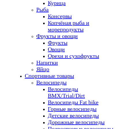
Курица
Рыба
Консервы
Копчёная рыба и
морепродукты
Фрукты и овощи
Фрукты
Овощи
Орехи и сухофрукты
Напитки
Яйцо
Спортивные товары
Велосипеды
Велосипеды
BMX/Trial/Dirt
Велосипеды Fat bike
Горные велосипеды
Детские велосипеды
Дорожные велосипеды
Подростковые велосипеды