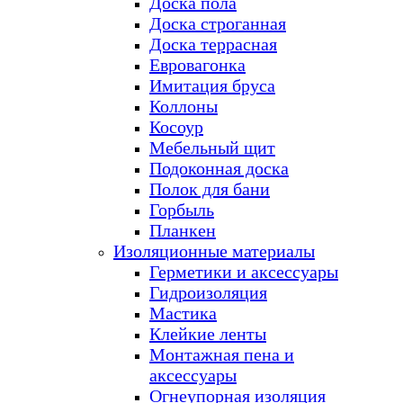
Доска пола
Доска строганная
Доска террасная
Евровагонка
Имитация бруса
Коллоны
Косоур
Мебельный щит
Подоконная доска
Полок для бани
Горбыль
Планкен
Изоляционные материалы
Герметики и аксессуары
Гидроизоляция
Мастика
Клейкие ленты
Монтажная пена и
аксессуары
Огнеупорная изоляция