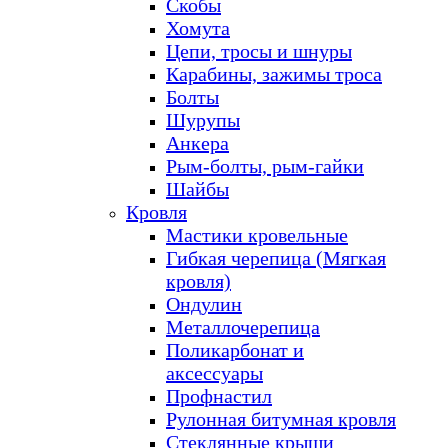
Скобы
Хомута
Цепи, тросы и шнуры
Карабины, зажимы троса
Болты
Шурупы
Анкера
Рым-болты, рым-гайки
Шайбы
Кровля
Мастики кровельные
Гибкая черепица (Мягкая
кровля)
Ондулин
Металлочерепица
Поликарбонат и
аксессуары
Профнастил
Рулонная битумная кровля
Стеклянные крыши