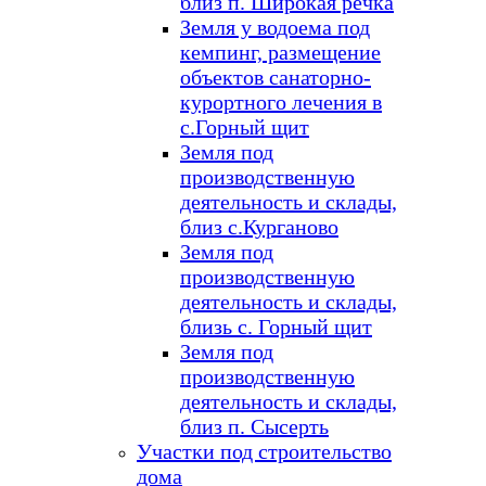
близ п. Широкая речка
Земля у водоема под
кемпинг, размещение
объектов санаторно-
курортного лечения в
с.Горный щит
Земля под
производственную
деятельность и склады,
близ с.Курганово
Земля под
производственную
деятельность и склады,
близь с. Горный щит
Земля под
производственную
деятельность и склады,
близ п. Сысерть
Участки под строительство
дома