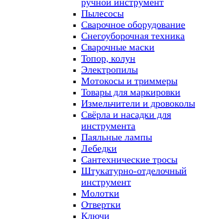
ручной инструмент
Пылесосы
Сварочное оборудование
Снегоуборочная техника
Сварочные маски
Топор, колун
Электропилы
Мотокосы и триммеры
Товары для маркировки
Измельчители и дровоколы
Свёрла и насадки для
инструмента
Паяльные лампы
Лебедки
Сантехнические тросы
Штукатурно-отделочный
инструмент
Молотки
Отвертки
Ключи