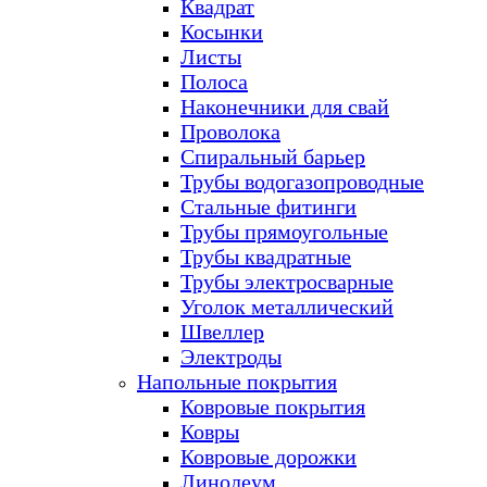
Квадрат
Косынки
Листы
Полоса
Наконечники для свай
Проволока
Спиральный барьер
Трубы водогазопроводные
Стальные фитинги
Трубы прямоугольные
Трубы квадратные
Трубы электросварные
Уголок металлический
Швеллер
Электроды
Напольные покрытия
Ковровые покрытия
Ковры
Ковровые дорожки
Линолеум