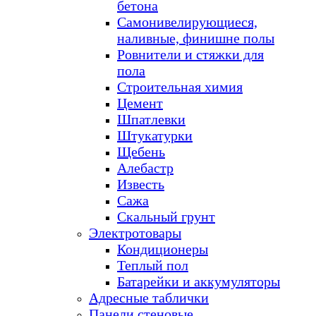
бетона
Самонивелирующиеся,
наливные, финишне полы
Ровнители и стяжки для
пола
Строительная химия
Цемент
Шпатлевки
Штукатурки
Щебень
Алебастр
Известь
Сажа
Скальный грунт
Электротовары
Кондиционеры
Теплый пол
Батарейки и аккумуляторы
Адресные таблички
Панели стеновые