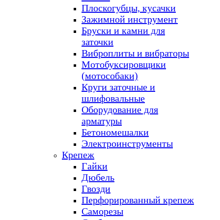
Плоскогубцы, кусачки
Зажимной инструмент
Бруски и камни для
заточки
Виброплиты и вибраторы
Мотобуксировщики
(мотособаки)
Круги заточные и
шлифовальные
Оборудование для
арматуры
Бетономешалки
Электроинструменты
Крепеж
Гайки
Дюбель
Гвозди
Перфорированный крепеж
Саморезы