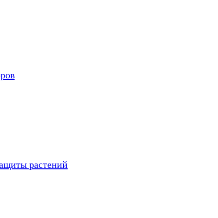
оров
защиты растений