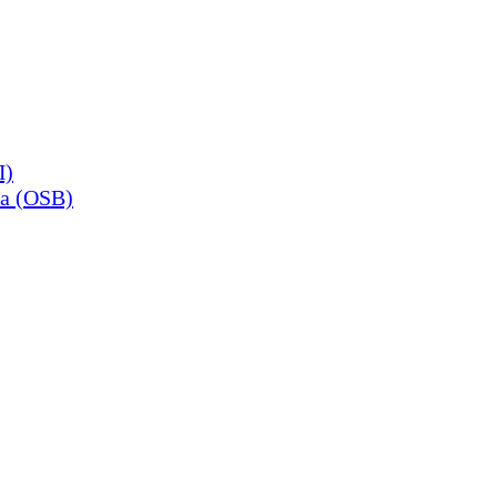
П)
а (OSB)