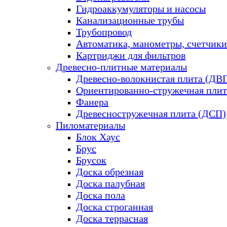
Гидроаккумуляторы и насосы
Канализационные трубы
Трубопровод
Автоматика, манометры, счетчики
Картриджи для фильтров
Древесно-плитные материалы
Древесно-волокнистая плита (ДВ
Ориентированно-стружечная плит
Фанера
Древесностружечная плита (ДСП)
Пиломатериалы
Блок Хаус
Брус
Брусок
Доска обрезная
Доска палубная
Доска пола
Доска строганная
Доска террасная