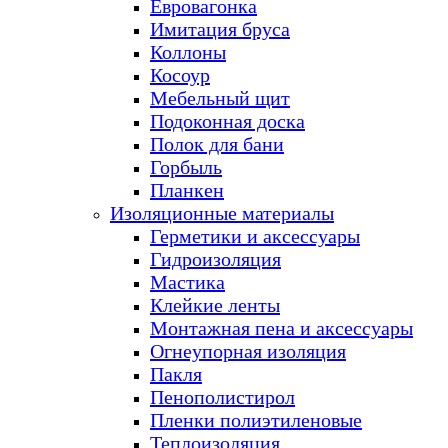
Евровагонка
Имитация бруса
Коллоны
Косоур
Мебельный щит
Подоконная доска
Полок для бани
Горбыль
Планкен
Изоляционные материалы
Герметики и аксессуары
Гидроизоляция
Мастика
Клейкие ленты
Монтажная пена и аксессуары
Огнеупорная изоляция
Пакля
Пенополистирол
Пленки полиэтиленовые
Теплоизоляция