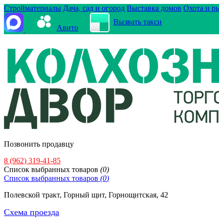
Стройматериалы
Дача, сад и огород
Выставка домов
Охота и р
Вызвать такси
Авито
Позвонить продавцу
8 (962) 319-41-85
Cписок выбранных товаров
(
0
)
Cписок выбранных товаров
(
0
)
Полевской тракт, Горный щит, Горнощитская, 42
Схема проезда