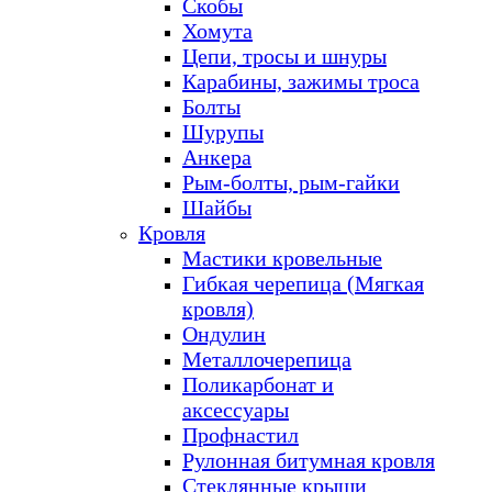
Скобы
Хомута
Цепи, тросы и шнуры
Карабины, зажимы троса
Болты
Шурупы
Анкера
Рым-болты, рым-гайки
Шайбы
Кровля
Мастики кровельные
Гибкая черепица (Мягкая
кровля)
Ондулин
Металлочерепица
Поликарбонат и
аксессуары
Профнастил
Рулонная битумная кровля
Стеклянные крыши