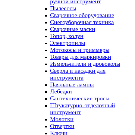
ручной инструмент
Пылесосы
Сварочное оборудование
Снегоуборочная техника
Сварочные маски
Топор, колун
Электропилы
Мотокосы и триммеры
Товары для маркировки
Измельчители и дровоколы
Свёрла и насадки для
инструмента
Паяльные лампы
Лебедки
Сантехнические тросы
Штукатурно-отделочный
инструмент
Молотки
Отвертки
Ключи