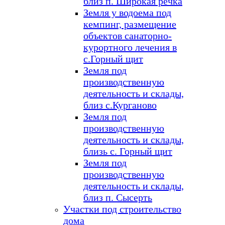
близ п. Широкая речка
Земля у водоема под
кемпинг, размещение
объектов санаторно-
курортного лечения в
с.Горный щит
Земля под
производственную
деятельность и склады,
близ с.Курганово
Земля под
производственную
деятельность и склады,
близь с. Горный щит
Земля под
производственную
деятельность и склады,
близ п. Сысерть
Участки под строительство
дома