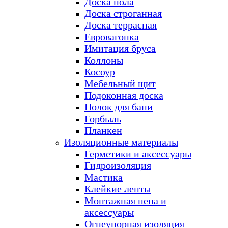
Доска пола
Доска строганная
Доска террасная
Евровагонка
Имитация бруса
Коллоны
Косоур
Мебельный щит
Подоконная доска
Полок для бани
Горбыль
Планкен
Изоляционные материалы
Герметики и аксессуары
Гидроизоляция
Мастика
Клейкие ленты
Монтажная пена и
аксессуары
Огнеупорная изоляция