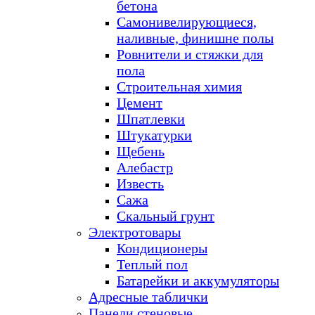
бетона
Самонивелирующиеся,
наливные, финишне полы
Ровнители и стяжки для
пола
Строительная химия
Цемент
Шпатлевки
Штукатурки
Щебень
Алебастр
Известь
Сажа
Скальный грунт
Электротовары
Кондиционеры
Теплый пол
Батарейки и аккумуляторы
Адресные таблички
Панели стеновые