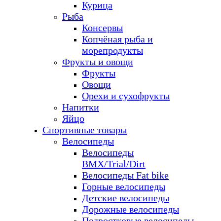
Курица
Рыба
Консервы
Копчёная рыба и
морепродукты
Фрукты и овощи
Фрукты
Овощи
Орехи и сухофрукты
Напитки
Яйцо
Спортивные товары
Велосипеды
Велосипеды
BMX/Trial/Dirt
Велосипеды Fat bike
Горные велосипеды
Детские велосипеды
Дорожные велосипеды
Подростковые велосипеды