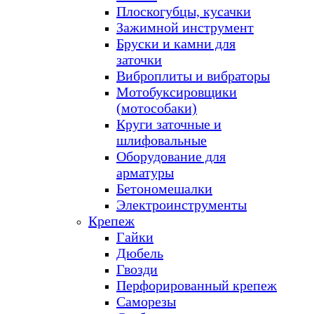
Плоскогубцы, кусачки
Зажимной инструмент
Бруски и камни для
заточки
Виброплиты и вибраторы
Мотобуксировщики
(мотособаки)
Круги заточные и
шлифовальные
Оборудование для
арматуры
Бетономешалки
Электроинструменты
Крепеж
Гайки
Дюбель
Гвозди
Перфорированный крепеж
Саморезы