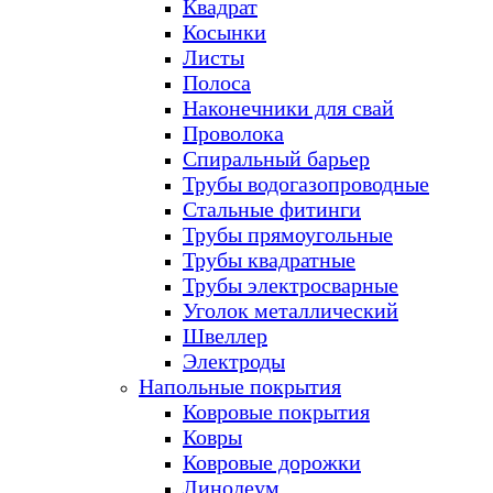
Квадрат
Косынки
Листы
Полоса
Наконечники для свай
Проволока
Спиральный барьер
Трубы водогазопроводные
Стальные фитинги
Трубы прямоугольные
Трубы квадратные
Трубы электросварные
Уголок металлический
Швеллер
Электроды
Напольные покрытия
Ковровые покрытия
Ковры
Ковровые дорожки
Линолеум