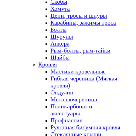
Скобы
Хомута
Цепи, тросы и шнуры
Карабины, зажимы троса
Болты
Шурупы
Анкера
Рым-болты, рым-гайки
Шайбы
Кровля
Мастики кровельные
Гибкая черепица (Мягкая
кровля)
Ондулин
Металлочерепица
Поликарбонат и
аксессуары
Профнастил
Рулонная битумная кровля
Стеклянные крыши