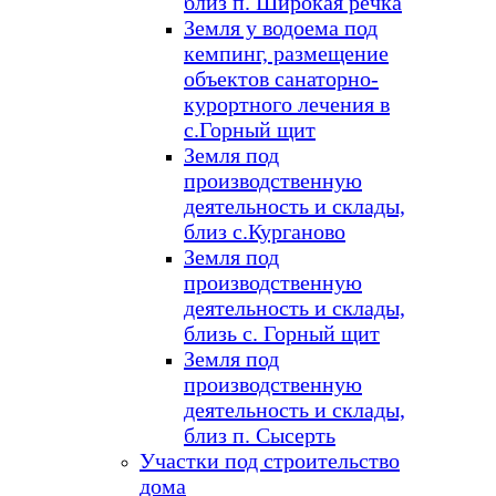
близ п. Широкая речка
Земля у водоема под
кемпинг, размещение
объектов санаторно-
курортного лечения в
с.Горный щит
Земля под
производственную
деятельность и склады,
близ с.Курганово
Земля под
производственную
деятельность и склады,
близь с. Горный щит
Земля под
производственную
деятельность и склады,
близ п. Сысерть
Участки под строительство
дома