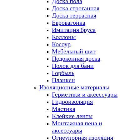
Доска пола
Доска строганная
Доска террасная
Евровагонка
Имитация бруса
Коллоны
Косоур
Мебельный щит
Подоконная доска
Полок для бани
Горбыль
Планкен
Изоляционные материалы
Герметики и аксессуары
Гидроизоляция
Мастика
Клейкие ленты
Монтажная пена и
аксессуары
Огнеупорная изоляция