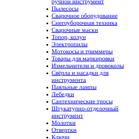
ручной инструмент
Пылесосы
Сварочное оборудование
Снегоуборочная техника
Сварочные маски
Топор, колун
Электропилы
Мотокосы и триммеры
Товары для маркировки
Измельчители и дровоколы
Свёрла и насадки для
инструмента
Паяльные лампы
Лебедки
Сантехнические тросы
Штукатурно-отделочный
инструмент
Молотки
Отвертки
Ключи