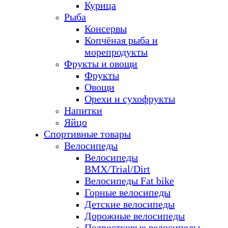
Курица
Рыба
Консервы
Копчёная рыба и
морепродукты
Фрукты и овощи
Фрукты
Овощи
Орехи и сухофрукты
Напитки
Яйцо
Спортивные товары
Велосипеды
Велосипеды
BMX/Trial/Dirt
Велосипеды Fat bike
Горные велосипеды
Детские велосипеды
Дорожные велосипеды
Подростковые велосипеды