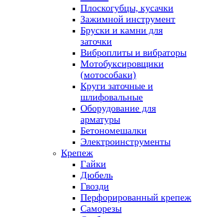
Плоскогубцы, кусачки
Зажимной инструмент
Бруски и камни для
заточки
Виброплиты и вибраторы
Мотобуксировщики
(мотособаки)
Круги заточные и
шлифовальные
Оборудование для
арматуры
Бетономешалки
Электроинструменты
Крепеж
Гайки
Дюбель
Гвозди
Перфорированный крепеж
Саморезы