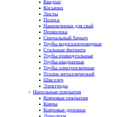
Квадрат
Косынки
Листы
Полоса
Наконечники для свай
Проволока
Спиральный барьер
Трубы водогазопроводные
Стальные фитинги
Трубы прямоугольные
Трубы квадратные
Трубы электросварные
Уголок металлический
Швеллер
Электроды
Напольные покрытия
Ковровые покрытия
Ковры
Ковровые дорожки
Линолеум