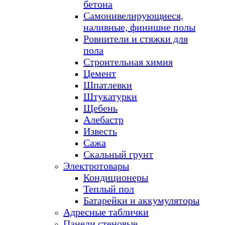
бетона
Самонивелирующиеся,
наливные, финишне полы
Ровнители и стяжки для
пола
Строительная химия
Цемент
Шпатлевки
Штукатурки
Щебень
Алебастр
Известь
Сажа
Скальный грунт
Электротовары
Кондиционеры
Теплый пол
Батарейки и аккумуляторы
Адресные таблички
Панели стеновые