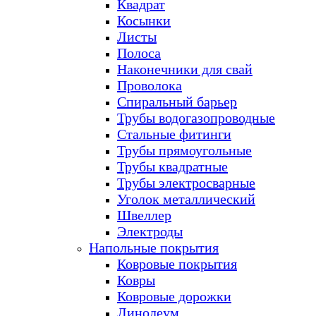
Квадрат
Косынки
Листы
Полоса
Наконечники для свай
Проволока
Спиральный барьер
Трубы водогазопроводные
Стальные фитинги
Трубы прямоугольные
Трубы квадратные
Трубы электросварные
Уголок металлический
Швеллер
Электроды
Напольные покрытия
Ковровые покрытия
Ковры
Ковровые дорожки
Линолеум