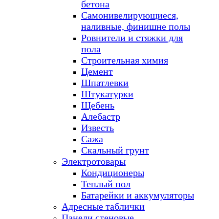
бетона
Самонивелирующиеся,
наливные, финишне полы
Ровнители и стяжки для
пола
Строительная химия
Цемент
Шпатлевки
Штукатурки
Щебень
Алебастр
Известь
Сажа
Скальный грунт
Электротовары
Кондиционеры
Теплый пол
Батарейки и аккумуляторы
Адресные таблички
Панели стеновые