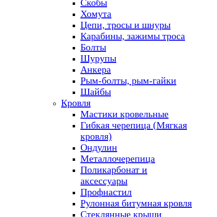
Скобы
Хомута
Цепи, тросы и шнуры
Карабины, зажимы троса
Болты
Шурупы
Анкера
Рым-болты, рым-гайки
Шайбы
Кровля
Мастики кровельные
Гибкая черепица (Мягкая
кровля)
Ондулин
Металлочерепица
Поликарбонат и
аксессуары
Профнастил
Рулонная битумная кровля
Стеклянные крыши