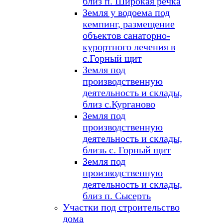
близ п. Широкая речка
Земля у водоема под
кемпинг, размещение
объектов санаторно-
курортного лечения в
с.Горный щит
Земля под
производственную
деятельность и склады,
близ с.Курганово
Земля под
производственную
деятельность и склады,
близь с. Горный щит
Земля под
производственную
деятельность и склады,
близ п. Сысерть
Участки под строительство
дома