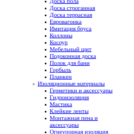
Доска пола
Доска строганная
Доска террасная
Евровагонка
Имитация бруса
Коллоны
Косоур
Мебельный щит
Подоконная доска
Полок для бани
Горбыль
Планкен
Изоляционные материалы
Герметики и аксессуары
Гидроизоляция
Мастика
Клейкие ленты
Монтажная пена и
аксессуары
Огнеупорная изоляция