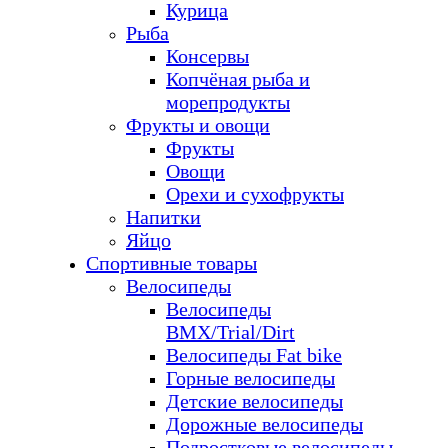
Курица
Рыба
Консервы
Копчёная рыба и
морепродукты
Фрукты и овощи
Фрукты
Овощи
Орехи и сухофрукты
Напитки
Яйцо
Спортивные товары
Велосипеды
Велосипеды
BMX/Trial/Dirt
Велосипеды Fat bike
Горные велосипеды
Детские велосипеды
Дорожные велосипеды
Подростковые велосипеды