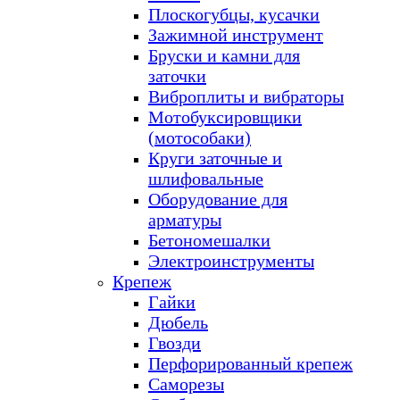
Плоскогубцы, кусачки
Зажимной инструмент
Бруски и камни для
заточки
Виброплиты и вибраторы
Мотобуксировщики
(мотособаки)
Круги заточные и
шлифовальные
Оборудование для
арматуры
Бетономешалки
Электроинструменты
Крепеж
Гайки
Дюбель
Гвозди
Перфорированный крепеж
Саморезы