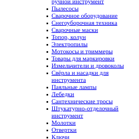
ручной инструмент
Пылесосы
Сварочное оборудование
Снегоуборочная техника
Сварочные маски
Топор, колун
Электропилы
Мотокосы и триммеры
Товары для маркировки
Измельчители и дровоколы
Свёрла и насадки для
инструмента
Паяльные лампы
Лебедки
Сантехнические тросы
Штукатурно-отделочный
инструмент
Молотки
Отвертки
Ключи