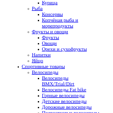
Курица
Рыба
Консервы
Копчёная рыба и
морепродукты
Фрукты и овощи
Фрукты
Овощи
Орехи и сухофрукты
Напитки
Яйцо
Спортивные товары
Велосипеды
Велосипеды
BMX/Trial/Dirt
Велосипеды Fat bike
Горные велосипеды
Детские велосипеды
Дорожные велосипеды
Подростковые велосипеды