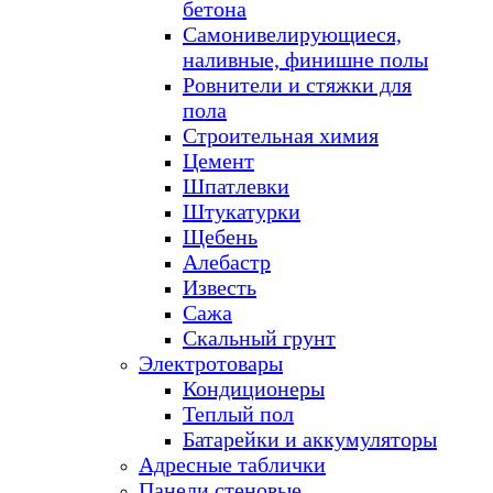
бетона
Самонивелирующиеся,
наливные, финишне полы
Ровнители и стяжки для
пола
Строительная химия
Цемент
Шпатлевки
Штукатурки
Щебень
Алебастр
Известь
Сажа
Скальный грунт
Электротовары
Кондиционеры
Теплый пол
Батарейки и аккумуляторы
Адресные таблички
Панели стеновые