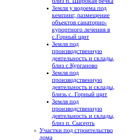
близ п. Широкая речка
Земля у водоема под
кемпинг, размещение
объектов санаторно-
курортного лечения в
с.Горный щит
Земля под
производственную
деятельность и склады,
близ с.Курганово
Земля под
производственную
деятельность и склады,
близь с. Горный щит
Земля под
производственную
деятельность и склады,
близ п. Сысерть
Участки под строительство
дома