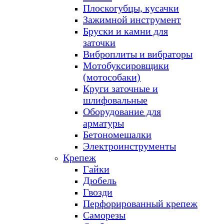
Плоскогубцы, кусачки
Зажимной инструмент
Бруски и камни для
заточки
Виброплиты и вибраторы
Мотобуксировщики
(мотособаки)
Круги заточные и
шлифовальные
Оборудование для
арматуры
Бетономешалки
Электроинструменты
Крепеж
Гайки
Дюбель
Гвозди
Перфорированный крепеж
Саморезы