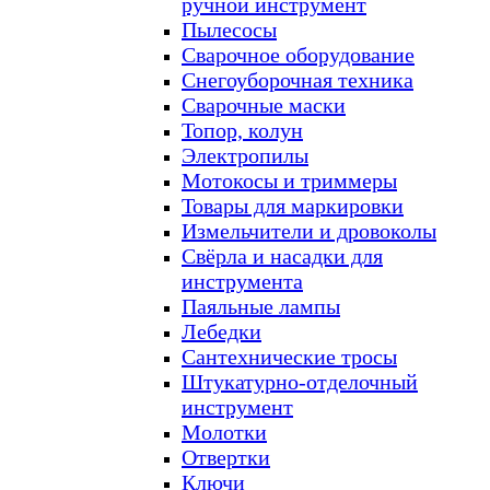
ручной инструмент
Пылесосы
Сварочное оборудование
Снегоуборочная техника
Сварочные маски
Топор, колун
Электропилы
Мотокосы и триммеры
Товары для маркировки
Измельчители и дровоколы
Свёрла и насадки для
инструмента
Паяльные лампы
Лебедки
Сантехнические тросы
Штукатурно-отделочный
инструмент
Молотки
Отвертки
Ключи