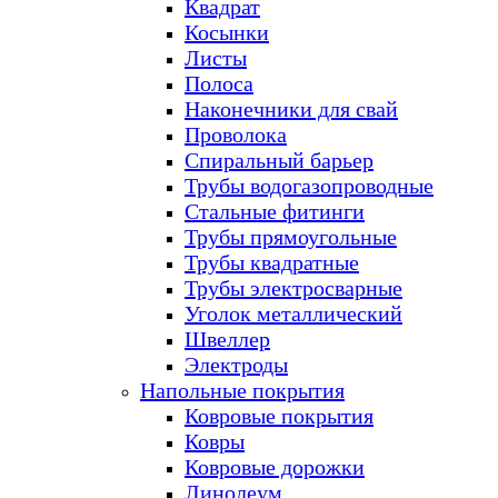
Квадрат
Косынки
Листы
Полоса
Наконечники для свай
Проволока
Спиральный барьер
Трубы водогазопроводные
Стальные фитинги
Трубы прямоугольные
Трубы квадратные
Трубы электросварные
Уголок металлический
Швеллер
Электроды
Напольные покрытия
Ковровые покрытия
Ковры
Ковровые дорожки
Линолеум