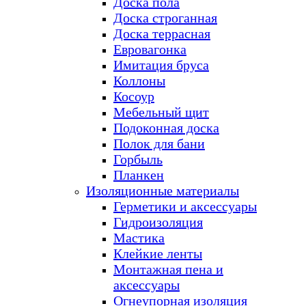
Доска пола
Доска строганная
Доска террасная
Евровагонка
Имитация бруса
Коллоны
Косоур
Мебельный щит
Подоконная доска
Полок для бани
Горбыль
Планкен
Изоляционные материалы
Герметики и аксессуары
Гидроизоляция
Мастика
Клейкие ленты
Монтажная пена и
аксессуары
Огнеупорная изоляция