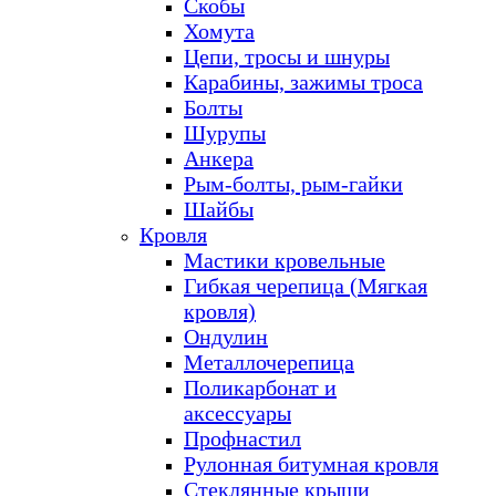
Скобы
Хомута
Цепи, тросы и шнуры
Карабины, зажимы троса
Болты
Шурупы
Анкера
Рым-болты, рым-гайки
Шайбы
Кровля
Мастики кровельные
Гибкая черепица (Мягкая
кровля)
Ондулин
Металлочерепица
Поликарбонат и
аксессуары
Профнастил
Рулонная битумная кровля
Стеклянные крыши