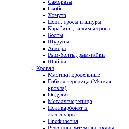
Саморезы
Скобы
Хомута
Цепи, тросы и шнуры
Карабины, зажимы троса
Болты
Шурупы
Анкера
Рым-болты, рым-гайки
Шайбы
Кровля
Мастики кровельные
Гибкая черепица (Мягкая
кровля)
Ондулин
Металлочерепица
Поликарбонат и
аксессуары
Профнастил
Рулонная битумная кровля