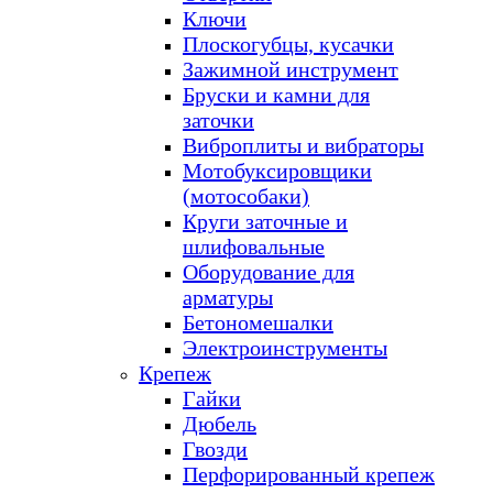
Ключи
Плоскогубцы, кусачки
Зажимной инструмент
Бруски и камни для
заточки
Виброплиты и вибраторы
Мотобуксировщики
(мотособаки)
Круги заточные и
шлифовальные
Оборудование для
арматуры
Бетономешалки
Электроинструменты
Крепеж
Гайки
Дюбель
Гвозди
Перфорированный крепеж