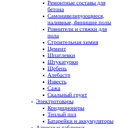
Ремонтные составы для
бетона
Самонивелирующиеся,
наливные, финишне полы
Ровнители и стяжки для
пола
Строительная химия
Цемент
Шпатлевки
Штукатурки
Щебень
Алебастр
Известь
Сажа
Скальный грунт
Электротовары
Кондиционеры
Теплый пол
Батарейки и аккумуляторы
Адресные таблички