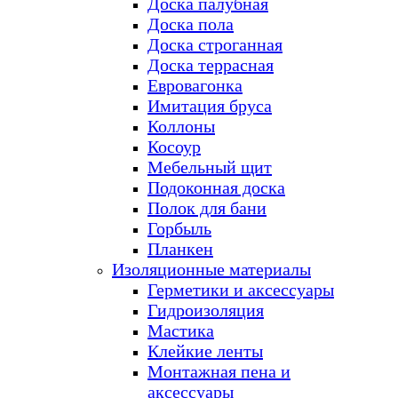
Доска палубная
Доска пола
Доска строганная
Доска террасная
Евровагонка
Имитация бруса
Коллоны
Косоур
Мебельный щит
Подоконная доска
Полок для бани
Горбыль
Планкен
Изоляционные материалы
Герметики и аксессуары
Гидроизоляция
Мастика
Клейкие ленты
Монтажная пена и
аксессуары