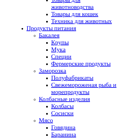
животноводства
Товары для кошек
Техника для животных
Продукты питания
Бакалея
Крупы
Мука
Специи
Фермерские продукты
Заморозка
Полуфабрикаты
Свежемороженая рыба и
морепродукты
Колбасные изделия
Колбасы
Сосиски
Мясо
Говядина
Баранина