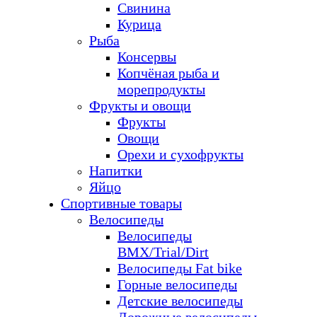
Свинина
Курица
Рыба
Консервы
Копчёная рыба и
морепродукты
Фрукты и овощи
Фрукты
Овощи
Орехи и сухофрукты
Напитки
Яйцо
Спортивные товары
Велосипеды
Велосипеды
BMX/Trial/Dirt
Велосипеды Fat bike
Горные велосипеды
Детские велосипеды