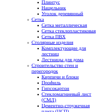
Плинтус
Нащельник
Уголок деревянный
Сетка
Сетка металлическая
Сетка стеклопластиковая
Сетка ПВХ
Столярные изделия
Комплектующие для
лестниц
Лестницы для дома
Строительство стен и
перегородок
Кирпичи и блоки
Профиль
Гипсокартон
Стекломагниевый лист
(СМЛ)
Цементно-стружечная
плита (ЦСП)