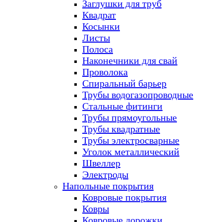
Заглушки для труб
Квадрат
Косынки
Листы
Полоса
Наконечники для свай
Проволока
Спиральный барьер
Трубы водогазопроводные
Стальные фитинги
Трубы прямоугольные
Трубы квадратные
Трубы электросварные
Уголок металлический
Швеллер
Электроды
Напольные покрытия
Ковровые покрытия
Ковры
Ковровые дорожки