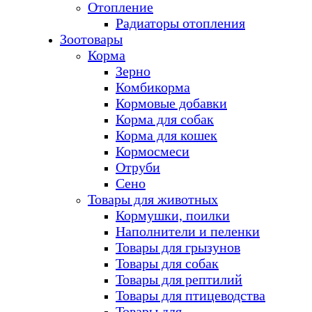
Отопление
Радиаторы отопления
Зоотовары
Корма
Зерно
Комбикорма
Кормовые добавки
Корма для собак
Корма для кошек
Кормосмеси
Отруби
Сено
Товары для животных
Кормушки, поилки
Наполнители и пеленки
Товары для грызунов
Товары для собак
Товары для рептилий
Товары для птицеводства
Товары для