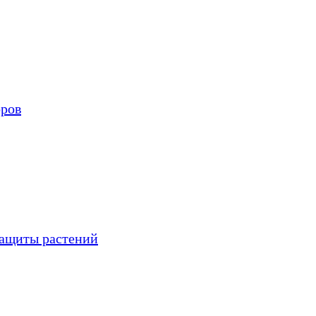
оров
защиты растений