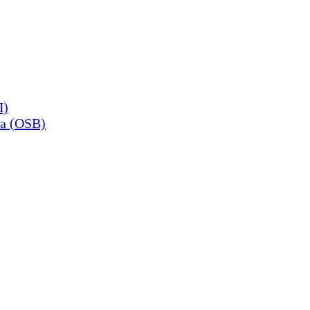
П)
а (OSB)