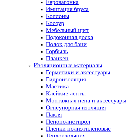
Евровагонка
Имитация бруса
Коллоны
Косоур
Мебельный щит
Подоконная доска
Полок для бани
Горбыль
Планкен
Изоляционные материалы
Герметики и аксессуары
Гидроизоляция
Мастика
Клейкие ленты
Монтажная пена и аксессуары
Огнеупорная изоляция
Пакля
Пенополистирол
Пленки полиэтиленовые
Теплоизоляция