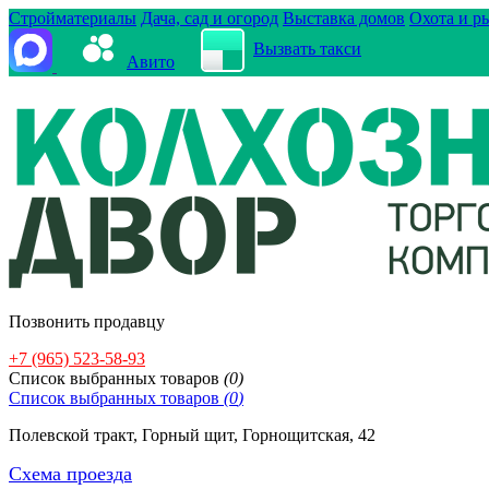
Стройматериалы
Дача, сад и огород
Выставка домов
Охота и р
Вызвать такси
Авито
Позвонить продавцу
+7 (965) 523-58-93
Cписок выбранных товаров
(
0
)
Cписок выбранных товаров
(
0
)
Полевской тракт, Горный щит, Горнощитская, 42
Схема проезда