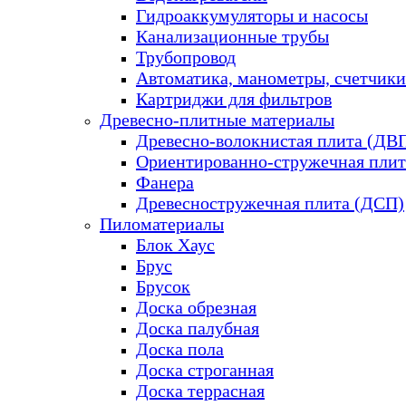
Гидроаккумуляторы и насосы
Канализационные трубы
Трубопровод
Автоматика, манометры, счетчики
Картриджи для фильтров
Древесно-плитные материалы
Древесно-волокнистая плита (ДВ
Ориентированно-стружечная плит
Фанера
Древесностружечная плита (ДСП)
Пиломатериалы
Блок Хаус
Брус
Брусок
Доска обрезная
Доска палубная
Доска пола
Доска строганная
Доска террасная