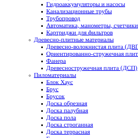
Гидроаккумуляторы и насосы
Канализационные трубы
Трубопровод
Автоматика, манометры, счетчики
Картриджи для фильтров
Древесно-плитные материалы
Древесно-волокнистая плита (ДВ
Ориентированно-стружечная плит
Фанера
Древесностружечная плита (ДСП)
Пиломатериалы
Блок Хаус
Брус
Брусок
Доска обрезная
Доска палубная
Доска пола
Доска строганная
Доска террасная