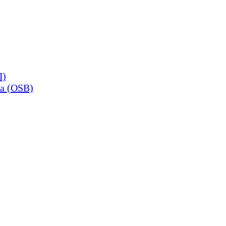
П)
а (OSB)