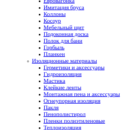
Евровагонка
Имитация бруса
Коллоны
Косоур
Мебельный щит
Подоконная доска
Полок для бани
Горбыль
Планкен
Изоляционные материалы
Герметики и аксессуары
Гидроизоляция
Мастика
Клейкие ленты
Монтажная пена и аксессуары
Огнеупорная изоляция
Пакля
Пенополистирол
Пленки полиэтиленовые
Теплоизоляция