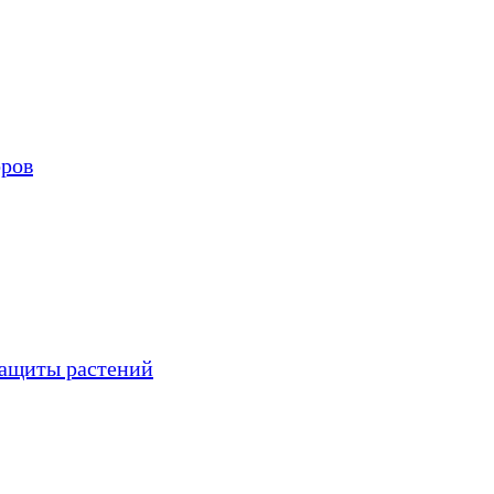
оров
защиты растений