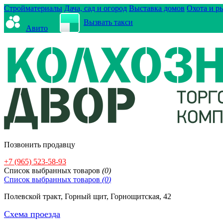
Стройматериалы
Дача, сад и огород
Выставка домов
Охота и р
Вызвать такси
Авито
Позвонить продавцу
+7 (965) 523-58-93
Cписок выбранных товаров
(
0
)
Cписок выбранных товаров
(
0
)
Полевской тракт, Горный щит, Горнощитская, 42
Схема проезда