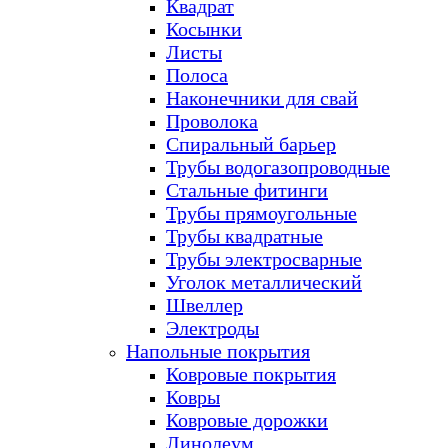
Квадрат
Косынки
Листы
Полоса
Наконечники для свай
Проволока
Спиральный барьер
Трубы водогазопроводные
Стальные фитинги
Трубы прямоугольные
Трубы квадратные
Трубы электросварные
Уголок металлический
Швеллер
Электроды
Напольные покрытия
Ковровые покрытия
Ковры
Ковровые дорожки
Линолеум