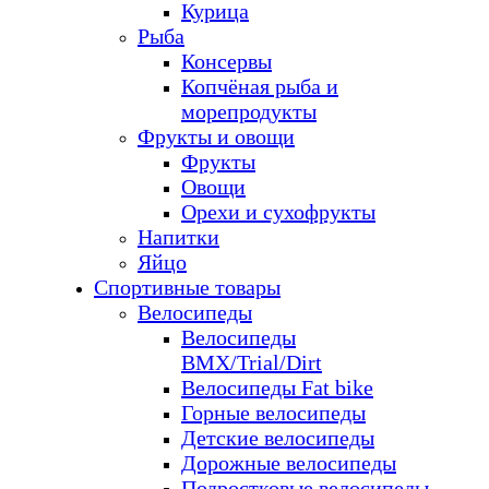
Курица
Рыба
Консервы
Копчёная рыба и
морепродукты
Фрукты и овощи
Фрукты
Овощи
Орехи и сухофрукты
Напитки
Яйцо
Спортивные товары
Велосипеды
Велосипеды
BMX/Trial/Dirt
Велосипеды Fat bike
Горные велосипеды
Детские велосипеды
Дорожные велосипеды
Подростковые велосипеды