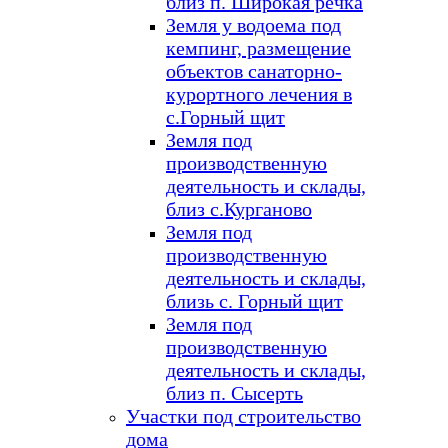
близ п. Широкая речка
Земля у водоема под
кемпинг, размещение
объектов санаторно-
курортного лечения в
с.Горный щит
Земля под
производственную
деятельность и склады,
близ с.Курганово
Земля под
производственную
деятельность и склады,
близь с. Горный щит
Земля под
производственную
деятельность и склады,
близ п. Сысерть
Участки под строительство
дома