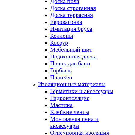
Доска пола
Доска строганная
Доска террасная
Евровагонка
Имитация бруса
Коллоны
Косоур
Мебельный щит
Подоконная доска
Полок для бани
Горбыль
Планкен
Изоляционные материалы
Герметики и аксессуары
Гидроизоляция
Мастика
Клейкие ленты
Монтажная пена и
аксессуары
Огнеупорная изоляция