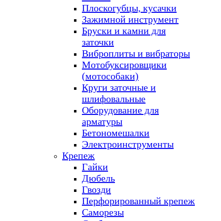
Плоскогубцы, кусачки
Зажимной инструмент
Бруски и камни для
заточки
Виброплиты и вибраторы
Мотобуксировщики
(мотособаки)
Круги заточные и
шлифовальные
Оборудование для
арматуры
Бетономешалки
Электроинструменты
Крепеж
Гайки
Дюбель
Гвозди
Перфорированный крепеж
Саморезы