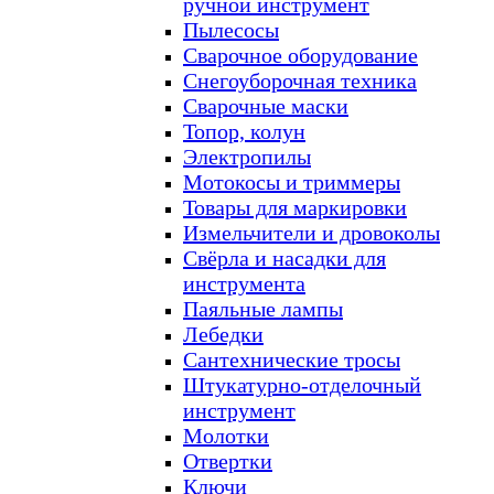
ручной инструмент
Пылесосы
Сварочное оборудование
Снегоуборочная техника
Сварочные маски
Топор, колун
Электропилы
Мотокосы и триммеры
Товары для маркировки
Измельчители и дровоколы
Свёрла и насадки для
инструмента
Паяльные лампы
Лебедки
Сантехнические тросы
Штукатурно-отделочный
инструмент
Молотки
Отвертки
Ключи