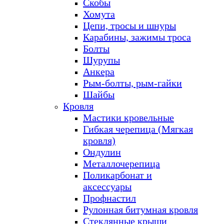
Скобы
Хомута
Цепи, тросы и шнуры
Карабины, зажимы троса
Болты
Шурупы
Анкера
Рым-болты, рым-гайки
Шайбы
Кровля
Мастики кровельные
Гибкая черепица (Мягкая
кровля)
Ондулин
Металлочерепица
Поликарбонат и
аксессуары
Профнастил
Рулонная битумная кровля
Стеклянные крыши