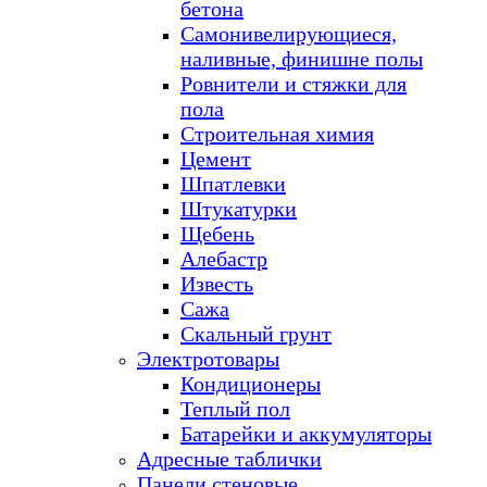
бетона
Самонивелирующиеся,
наливные, финишне полы
Ровнители и стяжки для
пола
Строительная химия
Цемент
Шпатлевки
Штукатурки
Щебень
Алебастр
Известь
Сажа
Скальный грунт
Электротовары
Кондиционеры
Теплый пол
Батарейки и аккумуляторы
Адресные таблички
Панели стеновые