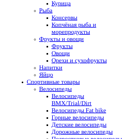
Курица
Рыба
Консервы
Копчёная рыба и
морепродукты
Фрукты и овощи
Фрукты
Овощи
Орехи и сухофрукты
Напитки
Яйцо
Спортивные товары
Велосипеды
Велосипеды
BMX/Trial/Dirt
Велосипеды Fat bike
Горные велосипеды
Детские велосипеды
Дорожные велосипеды
Подростковые велосипеды