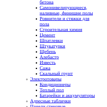
бетона
Самонивелирующиеся,
наливные, финишне полы
Ровнители и стяжки для
пола
Строительная химия
Цемент
Шпатлевки
Штукатурки
Щебень
Алебастр
Известь
Сажа
Скальный грунт
Электротовары
Кондиционеры
Теплый пол
Батарейки и аккумуляторы
Адресные таблички
Панели стеновые