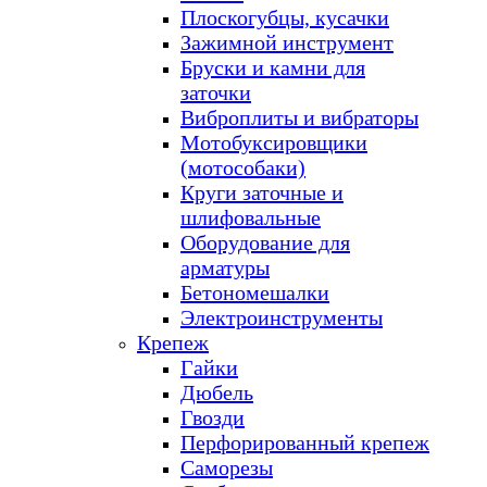
Плоскогубцы, кусачки
Зажимной инструмент
Бруски и камни для
заточки
Виброплиты и вибраторы
Мотобуксировщики
(мотособаки)
Круги заточные и
шлифовальные
Оборудование для
арматуры
Бетономешалки
Электроинструменты
Крепеж
Гайки
Дюбель
Гвозди
Перфорированный крепеж
Саморезы