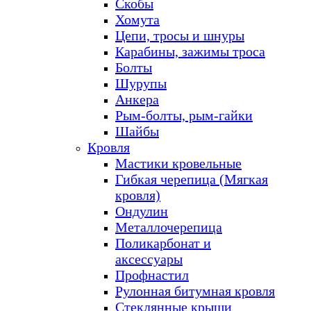
Скобы
Хомута
Цепи, тросы и шнуры
Карабины, зажимы троса
Болты
Шурупы
Анкера
Рым-болты, рым-гайки
Шайбы
Кровля
Мастики кровельные
Гибкая черепица (Мягкая
кровля)
Ондулин
Металлочерепица
Поликарбонат и
аксессуары
Профнастил
Рулонная битумная кровля
Стеклянные крыши