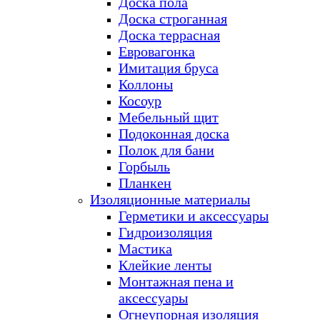
Доска пола
Доска строганная
Доска террасная
Евровагонка
Имитация бруса
Коллоны
Косоур
Мебельный щит
Подоконная доска
Полок для бани
Горбыль
Планкен
Изоляционные материалы
Герметики и аксессуары
Гидроизоляция
Мастика
Клейкие ленты
Монтажная пена и
аксессуары
Огнеупорная изоляция