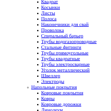
Квадрат
Косынки
Листы
Полоса
Наконечники для свай
Проволока
Спиральный барьер
Трубы водогазопроводные
Стальные фитинги
Трубы прямоугольные
Трубы квадратные
Трубы электросварные
Уголок металлический
Швеллер
Электроды
Напольные покрытия
Ковровые покрытия
Ковры
Ковровые дорожки
Линолеум