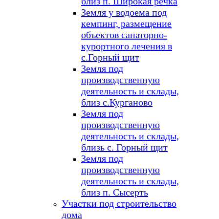
близ п. Широкая речка
Земля у водоема под
кемпинг, размещение
объектов санаторно-
курортного лечения в
с.Горный щит
Земля под
производственную
деятельность и склады,
близ с.Курганово
Земля под
производственную
деятельность и склады,
близь с. Горный щит
Земля под
производственную
деятельность и склады,
близ п. Сысерть
Участки под строительство
дома