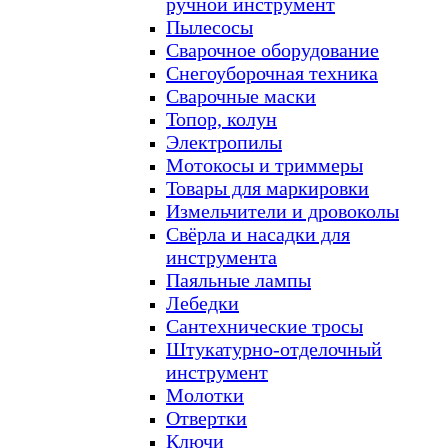
ручной инструмент
Пылесосы
Сварочное оборудование
Снегоуборочная техника
Сварочные маски
Топор, колун
Электропилы
Мотокосы и триммеры
Товары для маркировки
Измельчители и дровоколы
Свёрла и насадки для
инструмента
Паяльные лампы
Лебедки
Сантехнические тросы
Штукатурно-отделочный
инструмент
Молотки
Отвертки
Ключи