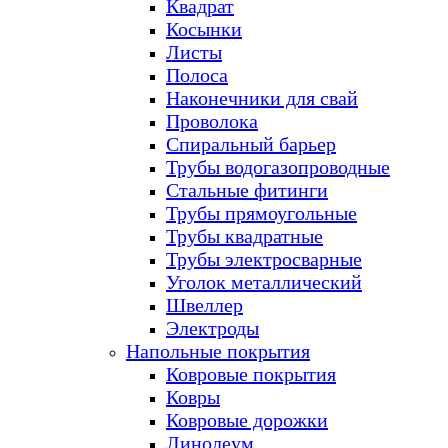
Квадрат
Косынки
Листы
Полоса
Наконечники для свай
Проволока
Спиральный барьер
Трубы водогазопроводные
Стальные фитинги
Трубы прямоугольные
Трубы квадратные
Трубы электросварные
Уголок металлический
Швеллер
Электроды
Напольные покрытия
Ковровые покрытия
Ковры
Ковровые дорожки
Линолеум