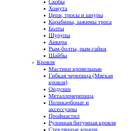
Скобы
Хомута
Цепи, тросы и шнуры
Карабины, зажимы троса
Болты
Шурупы
Анкера
Рым-болты, рым-гайки
Шайбы
Кровля
Мастики кровельные
Гибкая черепица (Мягкая
кровля)
Ондулин
Металлочерепица
Поликарбонат и
аксессуары
Профнастил
Рулонная битумная кровля
Стеклянные крыши