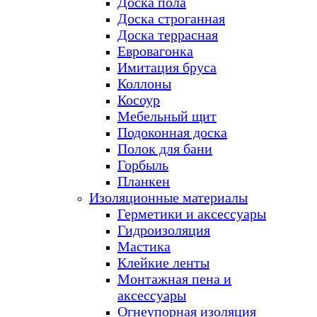
Доска пола
Доска строганная
Доска террасная
Евровагонка
Имитация бруса
Коллоны
Косоур
Мебельный щит
Подоконная доска
Полок для бани
Горбыль
Планкен
Изоляционные материалы
Герметики и аксессуары
Гидроизоляция
Мастика
Клейкие ленты
Монтажная пена и
аксессуары
Огнеупорная изоляция