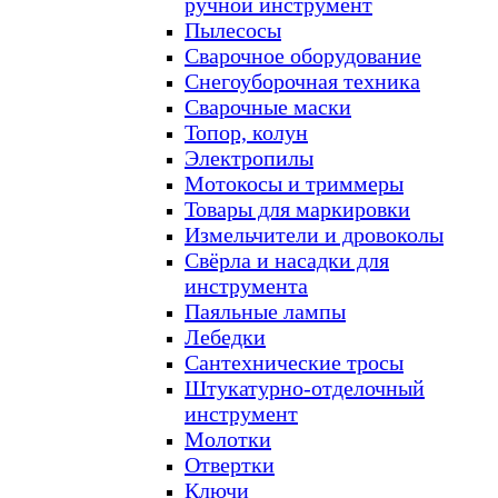
ручной инструмент
Пылесосы
Сварочное оборудование
Снегоуборочная техника
Сварочные маски
Топор, колун
Электропилы
Мотокосы и триммеры
Товары для маркировки
Измельчители и дровоколы
Свёрла и насадки для
инструмента
Паяльные лампы
Лебедки
Сантехнические тросы
Штукатурно-отделочный
инструмент
Молотки
Отвертки
Ключи