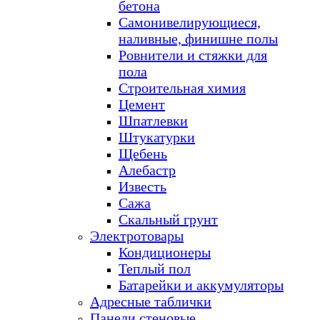
бетона
Самонивелирующиеся,
наливные, финишне полы
Ровнители и стяжки для
пола
Строительная химия
Цемент
Шпатлевки
Штукатурки
Щебень
Алебастр
Известь
Сажа
Скальный грунт
Электротовары
Кондиционеры
Теплый пол
Батарейки и аккумуляторы
Адресные таблички
Панели стеновые