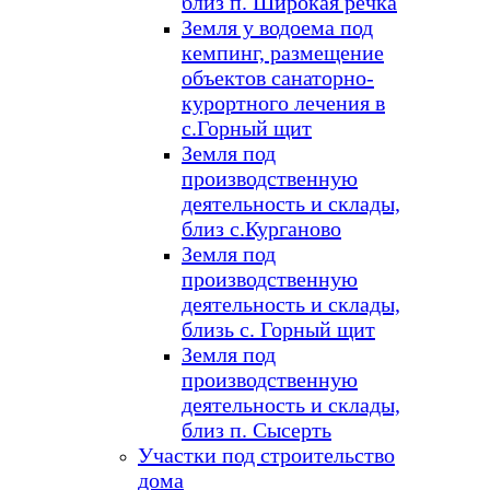
близ п. Широкая речка
Земля у водоема под
кемпинг, размещение
объектов санаторно-
курортного лечения в
с.Горный щит
Земля под
производственную
деятельность и склады,
близ с.Курганово
Земля под
производственную
деятельность и склады,
близь с. Горный щит
Земля под
производственную
деятельность и склады,
близ п. Сысерть
Участки под строительство
дома