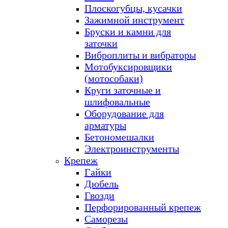
Плоскогубцы, кусачки
Зажимной инструмент
Бруски и камни для
заточки
Виброплиты и вибраторы
Мотобуксировщики
(мотособаки)
Круги заточные и
шлифовальные
Оборудование для
арматуры
Бетономешалки
Электроинструменты
Крепеж
Гайки
Дюбель
Гвозди
Перфорированный крепеж
Саморезы