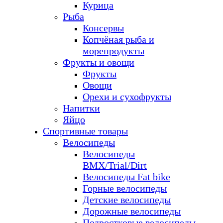
Курица
Рыба
Консервы
Копчёная рыба и
морепродукты
Фрукты и овощи
Фрукты
Овощи
Орехи и сухофрукты
Напитки
Яйцо
Спортивные товары
Велосипеды
Велосипеды
BMX/Trial/Dirt
Велосипеды Fat bike
Горные велосипеды
Детские велосипеды
Дорожные велосипеды
Подростковые велосипеды