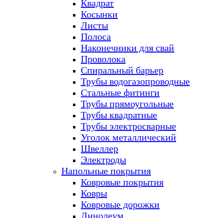
Квадрат
Косынки
Листы
Полоса
Наконечники для свай
Проволока
Спиральный барьер
Трубы водогазопроводные
Стальные фитинги
Трубы прямоугольные
Трубы квадратные
Трубы электросварные
Уголок металлический
Швеллер
Электроды
Напольные покрытия
Ковровые покрытия
Ковры
Ковровые дорожки
Линолеум