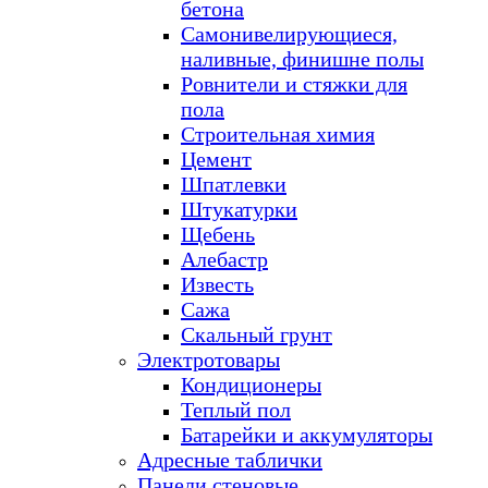
бетона
Самонивелирующиеся,
наливные, финишне полы
Ровнители и стяжки для
пола
Строительная химия
Цемент
Шпатлевки
Штукатурки
Щебень
Алебастр
Известь
Сажа
Скальный грунт
Электротовары
Кондиционеры
Теплый пол
Батарейки и аккумуляторы
Адресные таблички
Панели стеновые