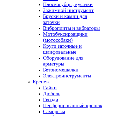
Плоскогубцы, кусачки
Зажимной инструмент
Бруски и камни для
заточки
Виброплиты и вибраторы
Мотобуксировщики
(мотособаки)
Круги заточные и
шлифовальные
Оборудование для
арматуры
Бетономешалки
Электроинструменты
Крепеж
Гайки
Дюбель
Гвозди
Перфорированный крепеж
Саморезы