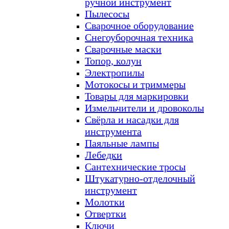
ручной инструмент
Пылесосы
Сварочное оборудование
Снегоуборочная техника
Сварочные маски
Топор, колун
Электропилы
Мотокосы и триммеры
Товары для маркировки
Измельчители и дровоколы
Свёрла и насадки для
инструмента
Паяльные лампы
Лебедки
Сантехнические тросы
Штукатурно-отделочный
инструмент
Молотки
Отвертки
Ключи