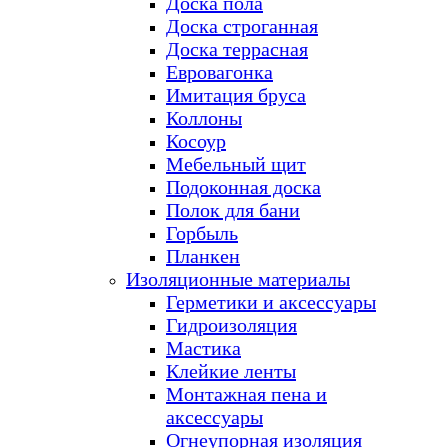
Доска пола
Доска строганная
Доска террасная
Евровагонка
Имитация бруса
Коллоны
Косоур
Мебельный щит
Подоконная доска
Полок для бани
Горбыль
Планкен
Изоляционные материалы
Герметики и аксессуары
Гидроизоляция
Мастика
Клейкие ленты
Монтажная пена и
аксессуары
Огнеупорная изоляция