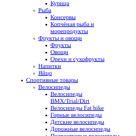
Курица
Рыба
Консервы
Копчёная рыба и
морепродукты
Фрукты и овощи
Фрукты
Овощи
Орехи и сухофрукты
Напитки
Яйцо
Спортивные товары
Велосипеды
Велосипеды
BMX/Trial/Dirt
Велосипеды Fat bike
Горные велосипеды
Детские велосипеды
Дорожные велосипеды
Подростковые велосипеды