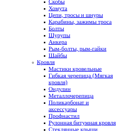
Скобы
Хомута
Цепи, тросы и шнуры
Карабины, зажимы троса
Болты
Шурупы
Анкера
Рым-болты, рым-гайки
Шайбы
Кровля
Мастики кровельные
Гибкая черепица (Мягкая
кровля)
Ондулин
Металлочерепица
Поликарбонат и
аксессуары
Профнастил
Рулонная битумная кровля
Стеклянные крыши