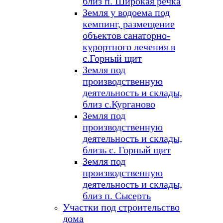
близ п. Широкая речка
Земля у водоема под
кемпинг, размещение
объектов санаторно-
курортного лечения в
с.Горный щит
Земля под
производственную
деятельность и склады,
близ с.Курганово
Земля под
производственную
деятельность и склады,
близь с. Горный щит
Земля под
производственную
деятельность и склады,
близ п. Сысерть
Участки под строительство
дома