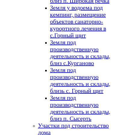
близ п. Широкая речка
Земля у водоема под
кемпинг, размещение
объектов санаторно-
курортного лечения в
с.Горный щит
Земля под
производственную
деятельность и склады,
близ с.Курганово
Земля под
производственную
деятельность и склады,
близь с. Горный щит
Земля под
производственную
деятельность и склады,
близ п. Сысерть
Участки под строительство
дома