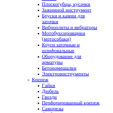
Плоскогубцы, кусачки
Зажимной инструмент
Бруски и камни для
заточки
Виброплиты и вибраторы
Мотобуксировщики
(мотособаки)
Круги заточные и
шлифовальные
Оборудование для
арматуры
Бетономешалки
Электроинструменты
Крепеж
Гайки
Дюбель
Гвозди
Перфорированный крепеж
Саморезы