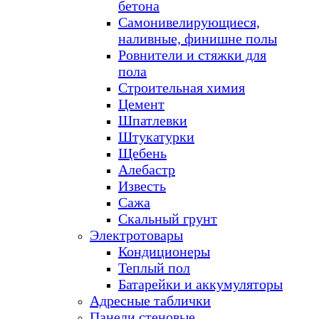
бетона
Самонивелирующиеся,
наливные, финишне полы
Ровнители и стяжки для
пола
Строительная химия
Цемент
Шпатлевки
Штукатурки
Щебень
Алебастр
Известь
Сажа
Скальный грунт
Электротовары
Кондиционеры
Теплый пол
Батарейки и аккумуляторы
Адресные таблички
Панели стеновые