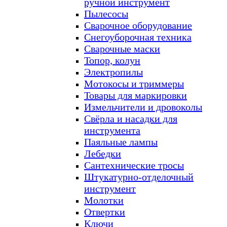
ручной инструмент
Пылесосы
Сварочное оборудование
Снегоуборочная техника
Сварочные маски
Топор, колун
Электропилы
Мотокосы и триммеры
Товары для маркировки
Измельчители и дровоколы
Свёрла и насадки для
инструмента
Паяльные лампы
Лебедки
Сантехнические тросы
Штукатурно-отделочный
инструмент
Молотки
Отвертки
Ключи