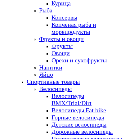
Курица
Рыба
Консервы
Копчёная рыба и
морепродукты
Фрукты и овощи
Фрукты
Овощи
Орехи и сухофрукты
Напитки
Яйцо
Спортивные товары
Велосипеды
Велосипеды
BMX/Trial/Dirt
Велосипеды Fat bike
Горные велосипеды
Детские велосипеды
Дорожные велосипеды
Подростковые велосипеды