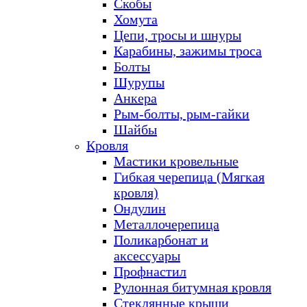
Скобы
Хомута
Цепи, тросы и шнуры
Карабины, зажимы троса
Болты
Шурупы
Анкера
Рым-болты, рым-гайки
Шайбы
Кровля
Мастики кровельные
Гибкая черепица (Мягкая
кровля)
Ондулин
Металлочерепица
Поликарбонат и
аксессуары
Профнастил
Рулонная битумная кровля
Стеклянные крыши