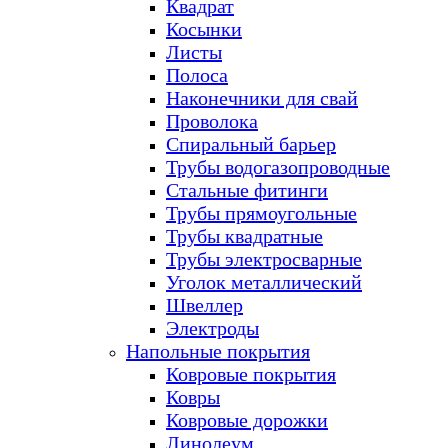
Квадрат
Косынки
Листы
Полоса
Наконечники для свай
Проволока
Спиральный барьер
Трубы водогазопроводные
Стальные фитинги
Трубы прямоугольные
Трубы квадратные
Трубы электросварные
Уголок металлический
Швеллер
Электроды
Напольные покрытия
Ковровые покрытия
Ковры
Ковровые дорожки
Линолеум