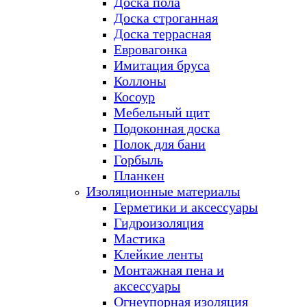
Доска пола
Доска строганная
Доска террасная
Евровагонка
Имитация бруса
Коллоны
Косоур
Мебельный щит
Подоконная доска
Полок для бани
Горбыль
Планкен
Изоляционные материалы
Герметики и аксессуары
Гидроизоляция
Мастика
Клейкие ленты
Монтажная пена и
аксессуары
Огнеупорная изоляция