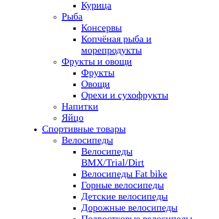
Курица
Рыба
Консервы
Копчёная рыба и
морепродукты
Фрукты и овощи
Фрукты
Овощи
Орехи и сухофрукты
Напитки
Яйцо
Спортивные товары
Велосипеды
Велосипеды
BMX/Trial/Dirt
Велосипеды Fat bike
Горные велосипеды
Детские велосипеды
Дорожные велосипеды
Подростковые велосипеды