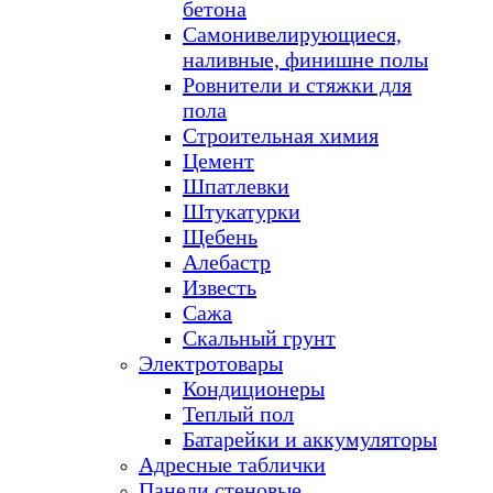
бетона
Самонивелирующиеся,
наливные, финишне полы
Ровнители и стяжки для
пола
Строительная химия
Цемент
Шпатлевки
Штукатурки
Щебень
Алебастр
Известь
Сажа
Скальный грунт
Электротовары
Кондиционеры
Теплый пол
Батарейки и аккумуляторы
Адресные таблички
Панели стеновые