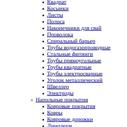
Квадрат
Косынки
Листы
Полоса
Наконечники для свай
Проволока
Спиральный барьер
Трубы водогазопроводные
Стальные фитинги
Трубы прямоугольные
Трубы квадратные
Трубы электросварные
Уголок металлический
Швеллер
Электроды
Напольные покрытия
Ковровые покрытия
Ковры
Ковровые дорожки
Линолеум