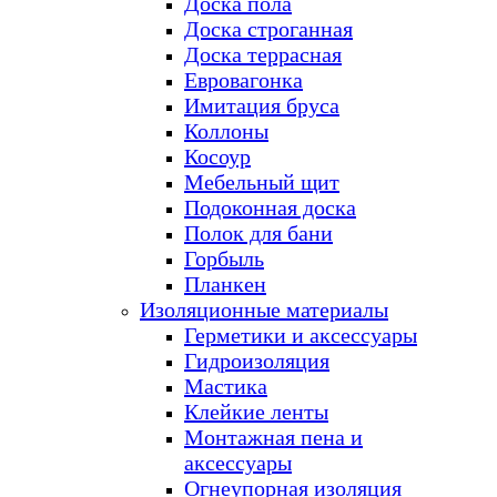
Доска пола
Доска строганная
Доска террасная
Евровагонка
Имитация бруса
Коллоны
Косоур
Мебельный щит
Подоконная доска
Полок для бани
Горбыль
Планкен
Изоляционные материалы
Герметики и аксессуары
Гидроизоляция
Мастика
Клейкие ленты
Монтажная пена и
аксессуары
Огнеупорная изоляция