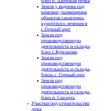
близ п. Широкая речка
Земля у водоема под
кемпинг, размещение
объектов санаторно-
курортного лечения в
с.Горный щит
Земля под
производственную
деятельность и склады,
близ с.Курганово
Земля под
производственную
деятельность и склады,
близь с. Горный щит
Земля под
производственную
деятельность и склады,
близ п. Сысерть
Участки под строительство
дома