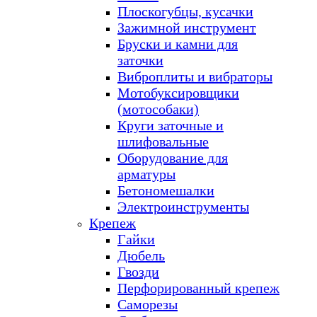
Плоскогубцы, кусачки
Зажимной инструмент
Бруски и камни для
заточки
Виброплиты и вибраторы
Мотобуксировщики
(мотособаки)
Круги заточные и
шлифовальные
Оборудование для
арматуры
Бетономешалки
Электроинструменты
Крепеж
Гайки
Дюбель
Гвозди
Перфорированный крепеж
Саморезы