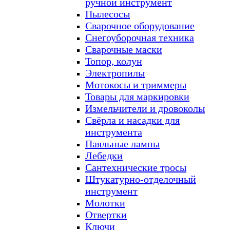
ручной инструмент
Пылесосы
Сварочное оборудование
Снегоуборочная техника
Сварочные маски
Топор, колун
Электропилы
Мотокосы и триммеры
Товары для маркировки
Измельчители и дровоколы
Свёрла и насадки для
инструмента
Паяльные лампы
Лебедки
Сантехнические тросы
Штукатурно-отделочный
инструмент
Молотки
Отвертки
Ключи