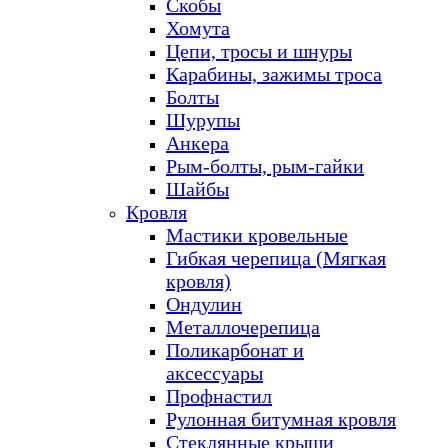
Скобы
Хомута
Цепи, тросы и шнуры
Карабины, зажимы троса
Болты
Шурупы
Анкера
Рым-болты, рым-гайки
Шайбы
Кровля
Мастики кровельные
Гибкая черепица (Мягкая
кровля)
Ондулин
Металлочерепица
Поликарбонат и
аксессуары
Профнастил
Рулонная битумная кровля
Стеклянные крыши