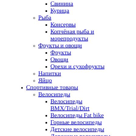
Свинина
Курица
Рыба
Консервы
Копчёная рыба и
морепродукты
Фрукты и овощи
Фрукты
Овощи
Орехи и сухофрукты
Напитки
Яйцо
Спортивные товары
Велосипеды
Велосипеды
BMX/Trial/Dirt
Велосипеды Fat bike
Горные велосипеды
Детские велосипеды