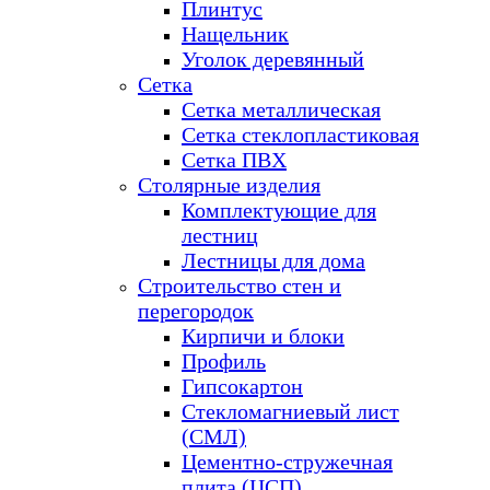
Плинтус
Нащельник
Уголок деревянный
Сетка
Сетка металлическая
Сетка стеклопластиковая
Сетка ПВХ
Столярные изделия
Комплектующие для
лестниц
Лестницы для дома
Строительство стен и
перегородок
Кирпичи и блоки
Профиль
Гипсокартон
Стекломагниевый лист
(СМЛ)
Цементно-стружечная
плита (ЦСП)