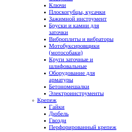
Ключи
Плоскогубцы, кусачки
Зажимной инструмент
Бруски и камни для
заточки
Виброплиты и вибраторы
Мотобуксировщики
(мотособаки)
Круги заточные и
шлифовальные
Оборудование для
арматуры
Бетономешалки
Электроинструменты
Крепеж
Гайки
Дюбель
Гвозди
Перфорированный крепеж