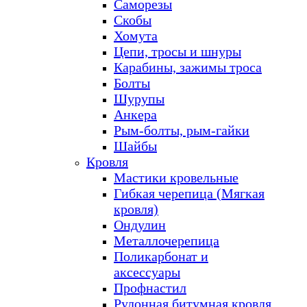
Саморезы
Скобы
Хомута
Цепи, тросы и шнуры
Карабины, зажимы троса
Болты
Шурупы
Анкера
Рым-болты, рым-гайки
Шайбы
Кровля
Мастики кровельные
Гибкая черепица (Мягкая
кровля)
Ондулин
Металлочерепица
Поликарбонат и
аксессуары
Профнастил
Рулонная битумная кровля