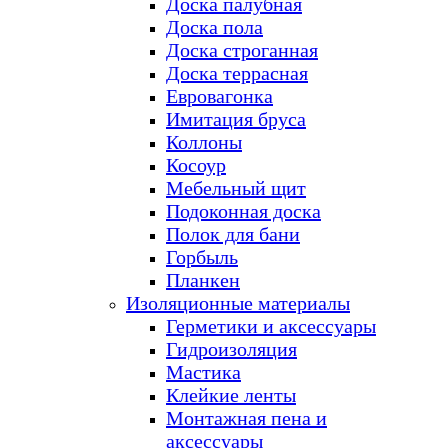
Доска палубная
Доска пола
Доска строганная
Доска террасная
Евровагонка
Имитация бруса
Коллоны
Косоур
Мебельный щит
Подоконная доска
Полок для бани
Горбыль
Планкен
Изоляционные материалы
Герметики и аксессуары
Гидроизоляция
Мастика
Клейкие ленты
Монтажная пена и
аксессуары