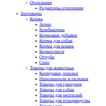
Отопление
Радиаторы отопления
Зоотовары
Корма
Зерно
Комбикорма
Кормовые добавки
Корма для собак
Корма для кошек
Кормосмеси
Отруби
Сено
Товары для животных
Кормушки, поилки
Наполнители и пеленки
Товары для грызунов
Товары для собак
Товары для рептилий
Товары для птицеводства
Товары для