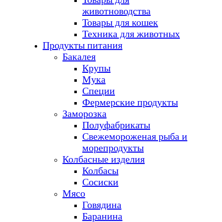
животноводства
Товары для кошек
Техника для животных
Продукты питания
Бакалея
Крупы
Мука
Специи
Фермерские продукты
Заморозка
Полуфабрикаты
Свежемороженая рыба и
морепродукты
Колбасные изделия
Колбасы
Сосиски
Мясо
Говядина
Баранина