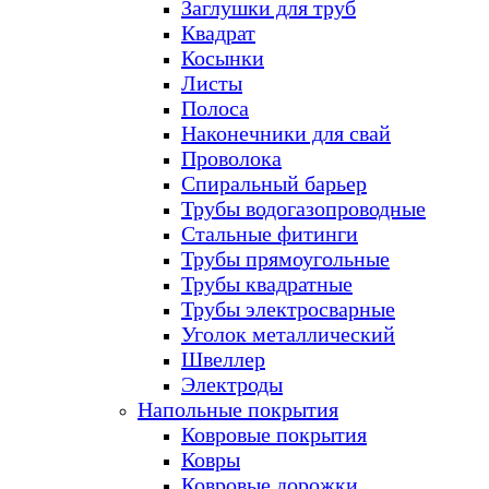
Заглушки для труб
Квадрат
Косынки
Листы
Полоса
Наконечники для свай
Проволока
Спиральный барьер
Трубы водогазопроводные
Стальные фитинги
Трубы прямоугольные
Трубы квадратные
Трубы электросварные
Уголок металлический
Швеллер
Электроды
Напольные покрытия
Ковровые покрытия
Ковры
Ковровые дорожки