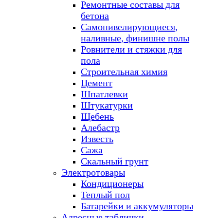
Ремонтные составы для
бетона
Самонивелирующиеся,
наливные, финишне полы
Ровнители и стяжки для
пола
Строительная химия
Цемент
Шпатлевки
Штукатурки
Щебень
Алебастр
Известь
Сажа
Скальный грунт
Электротовары
Кондиционеры
Теплый пол
Батарейки и аккумуляторы
Адресные таблички