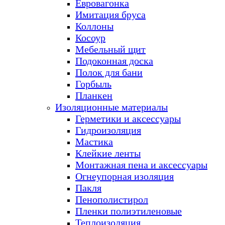
Евровагонка
Имитация бруса
Коллоны
Косоур
Мебельный щит
Подоконная доска
Полок для бани
Горбыль
Планкен
Изоляционные материалы
Герметики и аксессуары
Гидроизоляция
Мастика
Клейкие ленты
Монтажная пена и аксессуары
Огнеупорная изоляция
Пакля
Пенополистирол
Пленки полиэтиленовые
Теплоизоляция