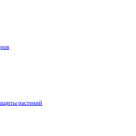
оров
защиты растений