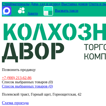
Стройматериалы
Дача, сад и огород
Выставка домов
Охота и р
Вызвать такси
Авито
Позвонить продавцу
+7 (900) 213-62-86
Cписок выбранных товаров
(
0
)
Cписок выбранных товаров
(
0
)
Полевской тракт, Горный щит, Горнощитская, 42
Схема проезда