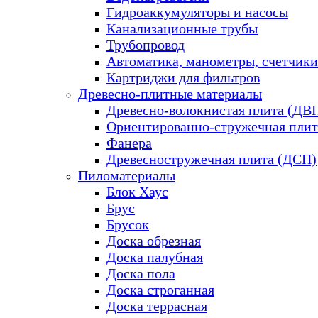
Гидроаккумуляторы и насосы
Канализационные трубы
Трубопровод
Автоматика, манометры, счетчики
Картриджи для фильтров
Древесно-плитные материалы
Древесно-волокнистая плита (ДВ
Ориентированно-стружечная плит
Фанера
Древесностружечная плита (ДСП)
Пиломатериалы
Блок Хаус
Брус
Брусок
Доска обрезная
Доска палубная
Доска пола
Доска строганная
Доска террасная