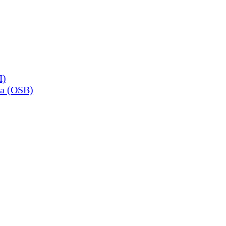
П)
а (OSB)