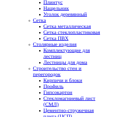
Плинтус
Нащельник
Уголок деревянный
Сетка
Сетка металлическая
Сетка стеклопластиковая
Сетка ПВХ
Столярные изделия
Комплектующие для
лестниц
Лестницы для дома
Строительство стен и
перегородок
Кирпичи и блоки
Профиль
Гипсокартон
Стекломагниевый лист
(СМЛ)
Цементно-стружечная
плита (ЦСП)