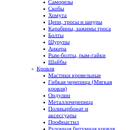
Саморезы
Скобы
Хомута
Цепи, тросы и шнуры
Карабины, зажимы троса
Болты
Шурупы
Анкера
Рым-болты, рым-гайки
Шайбы
Кровля
Мастики кровельные
Гибкая черепица (Мягкая
кровля)
Ондулин
Металлочерепица
Поликарбонат и
аксессуары
Профнастил
Рулонная битумная кровля