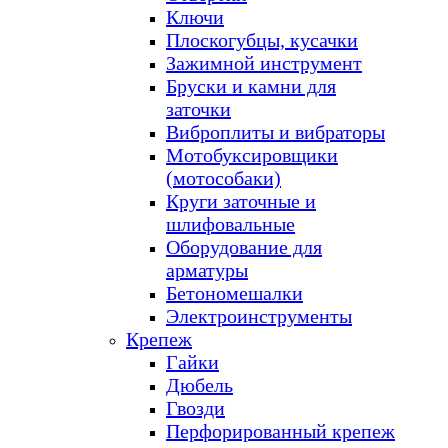
Ключи
Плоскогубцы, кусачки
Зажимной инструмент
Бруски и камни для
заточки
Виброплиты и вибраторы
Мотобуксировщики
(мотособаки)
Круги заточные и
шлифовальные
Оборудование для
арматуры
Бетономешалки
Электроинструменты
Крепеж
Гайки
Дюбель
Гвозди
Перфорированный крепеж