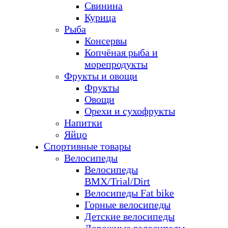
Свинина
Курица
Рыба
Консервы
Копчёная рыба и
морепродукты
Фрукты и овощи
Фрукты
Овощи
Орехи и сухофрукты
Напитки
Яйцо
Спортивные товары
Велосипеды
Велосипеды
BMX/Trial/Dirt
Велосипеды Fat bike
Горные велосипеды
Детские велосипеды