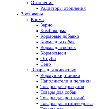
Отопление
Радиаторы отопления
Зоотовары
Корма
Зерно
Комбикорма
Кормовые добавки
Корма для собак
Корма для кошек
Кормосмеси
Отруби
Сено
Товары для животных
Кормушки, поилки
Наполнители и пеленки
Товары для грызунов
Товары для собак
Товары для рептилий
Товары для птицеводства
Товары для