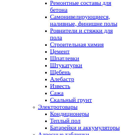
Ремонтные составы для
бетона
Самонивелирующиеся,
наливные, финишне полы
Ровнители и стяжки для
пола
Строительная химия
Цемент
Шпатлевки
Штукатурки
Щебень
Алебастр
Известь
Сажа
Скальный грунт
Электротовары
Кондиционеры
Теплый пол
Батарейки и аккумуляторы
Адресные таблички