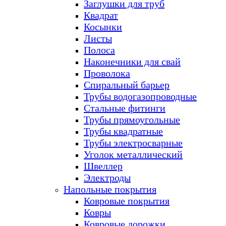
Заглушки для труб
Квадрат
Косынки
Листы
Полоса
Наконечники для свай
Проволока
Спиральный барьер
Трубы водогазопроводные
Стальные фитинги
Трубы прямоугольные
Трубы квадратные
Трубы электросварные
Уголок металлический
Швеллер
Электроды
Напольные покрытия
Ковровые покрытия
Ковры
Ковровые дорожки