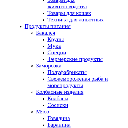
животноводства
Товары для кошек
Техника для животных
Продукты питания
Бакалея
Крупы
Мука
Специи
Фермерские продукты
Заморозка
Полуфабрикаты
Свежемороженая рыба и
морепродукты
Колбасные изделия
Колбасы
Сосиски
Мясо
Говядина
Баранина