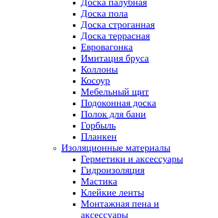
Доска палубная
Доска пола
Доска строганная
Доска террасная
Евровагонка
Имитация бруса
Коллоны
Косоур
Мебельный щит
Подоконная доска
Полок для бани
Горбыль
Планкен
Изоляционные материалы
Герметики и аксессуары
Гидроизоляция
Мастика
Клейкие ленты
Монтажная пена и
аксессуары