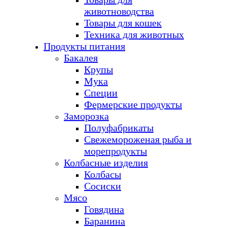
животноводства
Товары для кошек
Техника для животных
Продукты питания
Бакалея
Крупы
Мука
Специи
Фермерские продукты
Заморозка
Полуфабрикаты
Свежемороженая рыба и
морепродукты
Колбасные изделия
Колбасы
Сосиски
Мясо
Говядина
Баранина