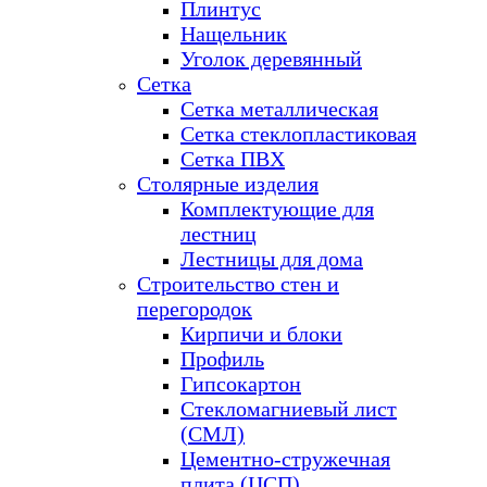
Плинтус
Нащельник
Уголок деревянный
Сетка
Сетка металлическая
Сетка стеклопластиковая
Сетка ПВХ
Столярные изделия
Комплектующие для
лестниц
Лестницы для дома
Строительство стен и
перегородок
Кирпичи и блоки
Профиль
Гипсокартон
Стекломагниевый лист
(СМЛ)
Цементно-стружечная
плита (ЦСП)