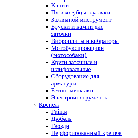
Ключи
Плоскогубцы, кусачки
Зажимной инструмент
Бруски и камни для
заточки
Виброплиты и вибраторы
Мотобуксировщики
(мотособаки)
Круги заточные и
шлифовальные
Оборудование для
арматуры
Бетономешалки
Электроинструменты
Крепеж
Гайки
Дюбель
Гвозди
Перфорированный крепеж