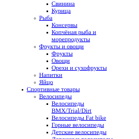
Свинина
Курица
Рыба
Консервы
Копчёная рыба и
морепродукты
Фрукты и овощи
Фрукты
Овощи
Орехи и сухофрукты
Напитки
Яйцо
Спортивные товары
Велосипеды
Велосипеды
BMX/Trial/Dirt
Велосипеды Fat bike
Горные велосипеды
Детские велосипеды