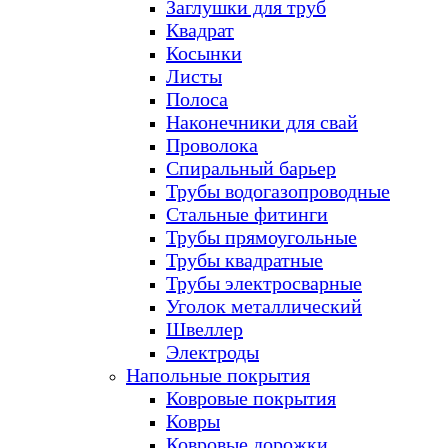
Заглушки для труб
Квадрат
Косынки
Листы
Полоса
Наконечники для свай
Проволока
Спиральный барьер
Трубы водогазопроводные
Стальные фитинги
Трубы прямоугольные
Трубы квадратные
Трубы электросварные
Уголок металлический
Швеллер
Электроды
Напольные покрытия
Ковровые покрытия
Ковры
Ковровые дорожки