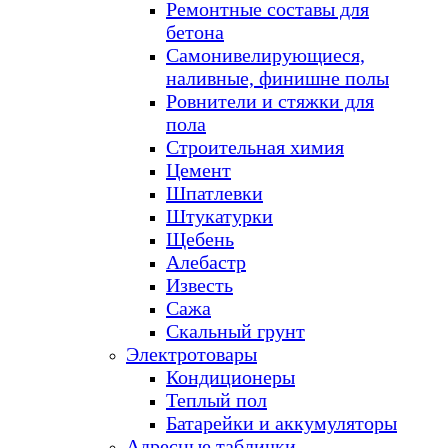
Ремонтные составы для
бетона
Самонивелирующиеся,
наливные, финишне полы
Ровнители и стяжки для
пола
Строительная химия
Цемент
Шпатлевки
Штукатурки
Щебень
Алебастр
Известь
Сажа
Скальный грунт
Электротовары
Кондиционеры
Теплый пол
Батарейки и аккумуляторы
Адресные таблички