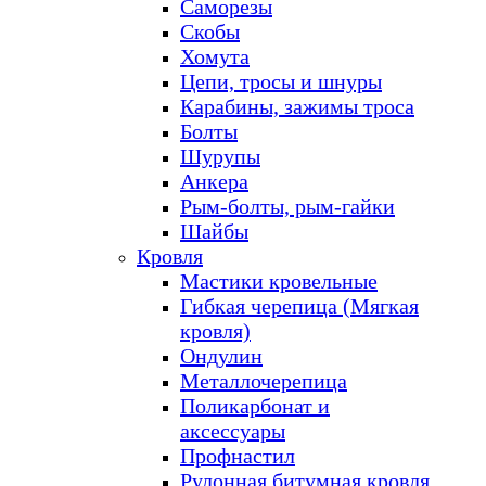
Саморезы
Скобы
Хомута
Цепи, тросы и шнуры
Карабины, зажимы троса
Болты
Шурупы
Анкера
Рым-болты, рым-гайки
Шайбы
Кровля
Мастики кровельные
Гибкая черепица (Мягкая
кровля)
Ондулин
Металлочерепица
Поликарбонат и
аксессуары
Профнастил
Рулонная битумная кровля