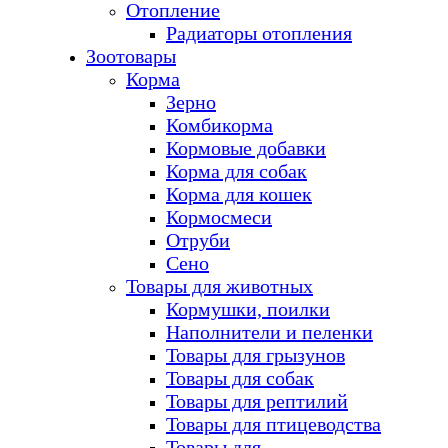
Отопление
Радиаторы отопления
Зоотовары
Корма
Зерно
Комбикорма
Кормовые добавки
Корма для собак
Корма для кошек
Кормосмеси
Отруби
Сено
Товары для животных
Кормушки, поилки
Наполнители и пеленки
Товары для грызунов
Товары для собак
Товары для рептилий
Товары для птицеводства
Товары для