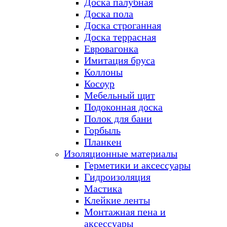
Доска палубная
Доска пола
Доска строганная
Доска террасная
Евровагонка
Имитация бруса
Коллоны
Косоур
Мебельный щит
Подоконная доска
Полок для бани
Горбыль
Планкен
Изоляционные материалы
Герметики и аксессуары
Гидроизоляция
Мастика
Клейкие ленты
Монтажная пена и
аксессуары