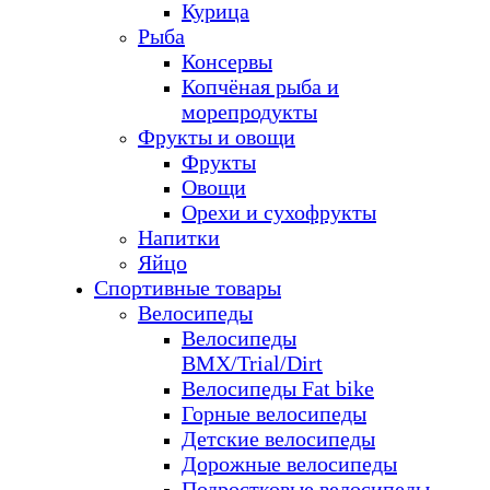
Курица
Рыба
Консервы
Копчёная рыба и
морепродукты
Фрукты и овощи
Фрукты
Овощи
Орехи и сухофрукты
Напитки
Яйцо
Спортивные товары
Велосипеды
Велосипеды
BMX/Trial/Dirt
Велосипеды Fat bike
Горные велосипеды
Детские велосипеды
Дорожные велосипеды
Подростковые велосипеды