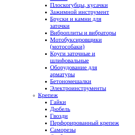
Плоскогубцы, кусачки
Зажимной инструмент
Бруски и камни для
заточки
Виброплиты и вибраторы
Мотобуксировщики
(мотособаки)
Круги заточные и
шлифовальные
Оборудование для
арматуры
Бетономешалки
Электроинструменты
Крепеж
Гайки
Дюбель
Гвозди
Перфорированный крепеж
Саморезы