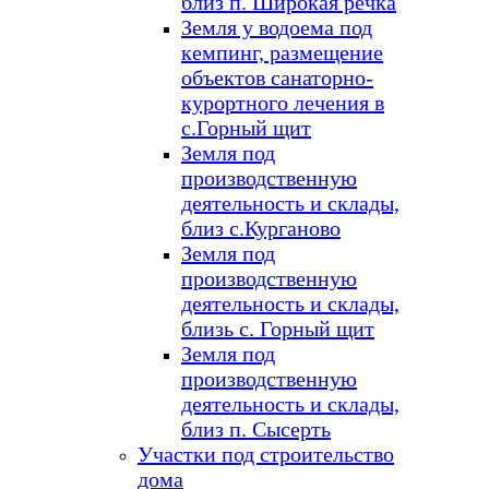
близ п. Широкая речка
Земля у водоема под
кемпинг, размещение
объектов санаторно-
курортного лечения в
с.Горный щит
Земля под
производственную
деятельность и склады,
близ с.Курганово
Земля под
производственную
деятельность и склады,
близь с. Горный щит
Земля под
производственную
деятельность и склады,
близ п. Сысерть
Участки под строительство
дома