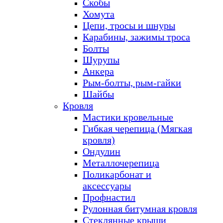
Скобы
Хомута
Цепи, тросы и шнуры
Карабины, зажимы троса
Болты
Шурупы
Анкера
Рым-болты, рым-гайки
Шайбы
Кровля
Мастики кровельные
Гибкая черепица (Мягкая
кровля)
Ондулин
Металлочерепица
Поликарбонат и
аксессуары
Профнастил
Рулонная битумная кровля
Стеклянные крыши