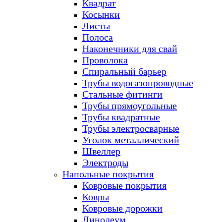
Квадрат
Косынки
Листы
Полоса
Наконечники для свай
Проволока
Спиральный барьер
Трубы водогазопроводные
Стальные фитинги
Трубы прямоугольные
Трубы квадратные
Трубы электросварные
Уголок металлический
Швеллер
Электроды
Напольные покрытия
Ковровые покрытия
Ковры
Ковровые дорожки
Линолеум