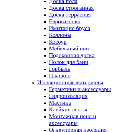
Доска пола
Доска строганная
Доска террасная
Евровагонка
Имитация бруса
Коллоны
Косоур
Мебельный щит
Подоконная доска
Полок для бани
Горбыль
Планкен
Изоляционные материалы
Герметики и аксессуары
Гидроизоляция
Мастика
Клейкие ленты
Монтажная пена и
аксессуары
Огнеупорная изоляция