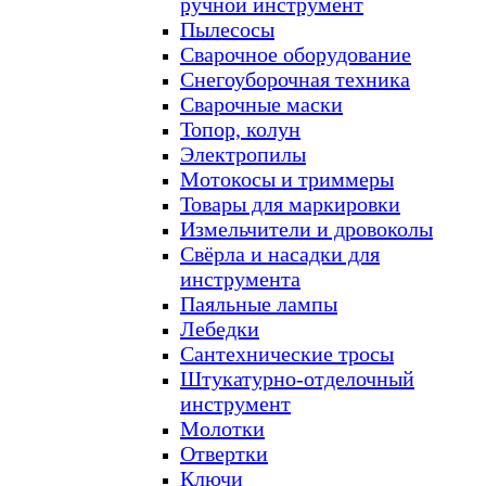
ручной инструмент
Пылесосы
Сварочное оборудование
Снегоуборочная техника
Сварочные маски
Топор, колун
Электропилы
Мотокосы и триммеры
Товары для маркировки
Измельчители и дровоколы
Свёрла и насадки для
инструмента
Паяльные лампы
Лебедки
Сантехнические тросы
Штукатурно-отделочный
инструмент
Молотки
Отвертки
Ключи