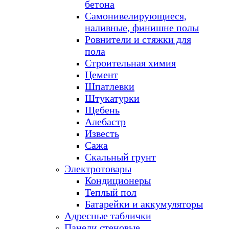
бетона
Самонивелирующиеся,
наливные, финишне полы
Ровнители и стяжки для
пола
Строительная химия
Цемент
Шпатлевки
Штукатурки
Щебень
Алебастр
Известь
Сажа
Скальный грунт
Электротовары
Кондиционеры
Теплый пол
Батарейки и аккумуляторы
Адресные таблички
Панели стеновые