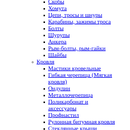
Скобы
Хомута
Цепи, тросы и шнуры
Карабины, зажимы троса
Болты
Шурупы
Анкера
Рым-болты, рым-гайки
Шайбы
Кровля
Мастики кровельные
Гибкая черепица (Мягкая
кровля)
Ондулин
Металлочерепица
Поликарбонат и
аксессуары
Профнастил
Рулонная битумная кровля
Стеклянные крыши