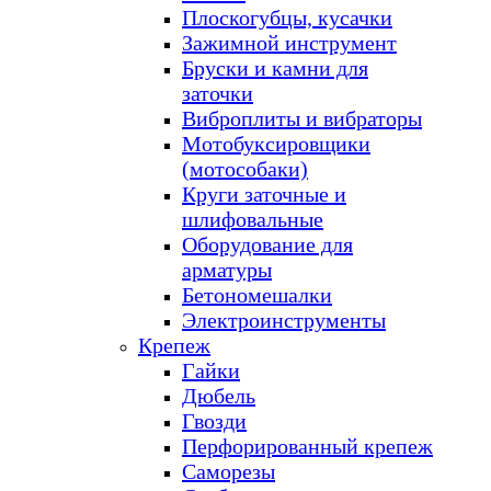
Плоскогубцы, кусачки
Зажимной инструмент
Бруски и камни для
заточки
Виброплиты и вибраторы
Мотобуксировщики
(мотособаки)
Круги заточные и
шлифовальные
Оборудование для
арматуры
Бетономешалки
Электроинструменты
Крепеж
Гайки
Дюбель
Гвозди
Перфорированный крепеж
Саморезы