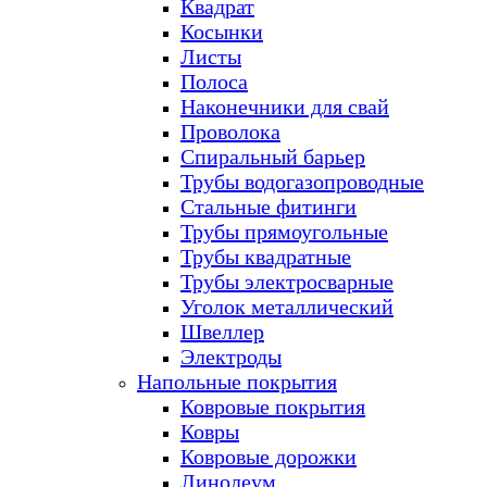
Квадрат
Косынки
Листы
Полоса
Наконечники для свай
Проволока
Спиральный барьер
Трубы водогазопроводные
Стальные фитинги
Трубы прямоугольные
Трубы квадратные
Трубы электросварные
Уголок металлический
Швеллер
Электроды
Напольные покрытия
Ковровые покрытия
Ковры
Ковровые дорожки
Линолеум