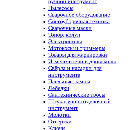
ручной инструмент
Пылесосы
Сварочное оборудование
Снегоуборочная техника
Сварочные маски
Топор, колун
Электропилы
Мотокосы и триммеры
Товары для маркировки
Измельчители и дровоколы
Свёрла и насадки для
инструмента
Паяльные лампы
Лебедки
Сантехнические тросы
Штукатурно-отделочный
инструмент
Молотки
Отвертки
Ключи