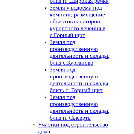
близ п. Широкая речка
Земля у водоема под
кемпинг, размещение
объектов санаторно-
курортного лечения в
с.Горный щит
Земля под
производственную
деятельность и склады,
близ с.Курганово
Земля под
производственную
деятельность и склады,
близь с. Горный щит
Земля под
производственную
деятельность и склады,
близ п. Сысерть
Участки под строительство
дома