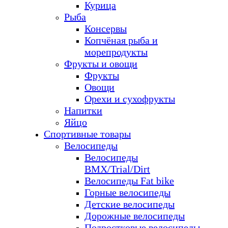
Курица
Рыба
Консервы
Копчёная рыба и
морепродукты
Фрукты и овощи
Фрукты
Овощи
Орехи и сухофрукты
Напитки
Яйцо
Спортивные товары
Велосипеды
Велосипеды
BMX/Trial/Dirt
Велосипеды Fat bike
Горные велосипеды
Детские велосипеды
Дорожные велосипеды
Подростковые велосипеды