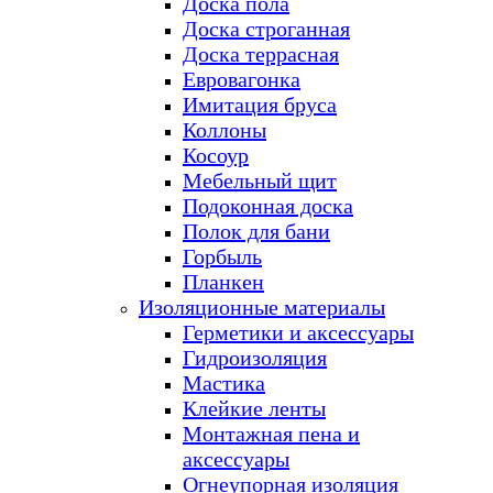
Доска пола
Доска строганная
Доска террасная
Евровагонка
Имитация бруса
Коллоны
Косоур
Мебельный щит
Подоконная доска
Полок для бани
Горбыль
Планкен
Изоляционные материалы
Герметики и аксессуары
Гидроизоляция
Мастика
Клейкие ленты
Монтажная пена и
аксессуары
Огнеупорная изоляция