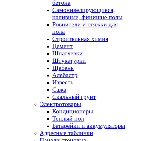
бетона
Самонивелирующиеся,
наливные, финишне полы
Ровнители и стяжки для
пола
Строительная химия
Цемент
Шпатлевки
Штукатурки
Щебень
Алебастр
Известь
Сажа
Скальный грунт
Электротовары
Кондиционеры
Теплый пол
Батарейки и аккумуляторы
Адресные таблички
Панели стеновые