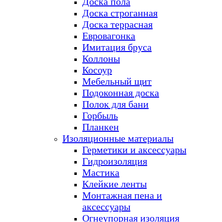
Доска пола
Доска строганная
Доска террасная
Евровагонка
Имитация бруса
Коллоны
Косоур
Мебельный щит
Подоконная доска
Полок для бани
Горбыль
Планкен
Изоляционные материалы
Герметики и аксессуары
Гидроизоляция
Мастика
Клейкие ленты
Монтажная пена и
аксессуары
Огнеупорная изоляция