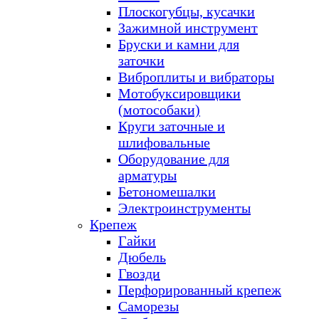
Плоскогубцы, кусачки
Зажимной инструмент
Бруски и камни для
заточки
Виброплиты и вибраторы
Мотобуксировщики
(мотособаки)
Круги заточные и
шлифовальные
Оборудование для
арматуры
Бетономешалки
Электроинструменты
Крепеж
Гайки
Дюбель
Гвозди
Перфорированный крепеж
Саморезы