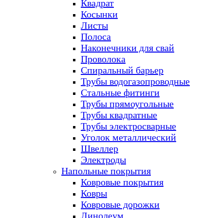
Квадрат
Косынки
Листы
Полоса
Наконечники для свай
Проволока
Спиральный барьер
Трубы водогазопроводные
Стальные фитинги
Трубы прямоугольные
Трубы квадратные
Трубы электросварные
Уголок металлический
Швеллер
Электроды
Напольные покрытия
Ковровые покрытия
Ковры
Ковровые дорожки
Линолеум