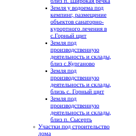
близ п. Широкая речка
Земля у водоема под
кемпинг, размещение
объектов санаторно-
курортного лечения в
с.Горный щит
Земля под
производственную
деятельность и склады,
близ с.Курганово
Земля под
производственную
деятельность и склады,
близь с. Горный щит
Земля под
производственную
деятельность и склады,
близ п. Сысерть
Участки под строительство
дома