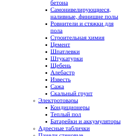
бетона
Самонивелирующиеся,
наливные, финишне полы
Ровнители и стяжки для
пола
Строительная химия
Цемент
Шпатлевки
Штукатурки
Щебень
Алебастр
Известь
Сажа
Скальный грунт
Электротовары
Кондиционеры
Теплый пол
Батарейки и аккумуляторы
Адресные таблички
Панели стеновые