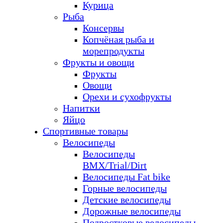
Курица
Рыба
Консервы
Копчёная рыба и
морепродукты
Фрукты и овощи
Фрукты
Овощи
Орехи и сухофрукты
Напитки
Яйцо
Спортивные товары
Велосипеды
Велосипеды
BMX/Trial/Dirt
Велосипеды Fat bike
Горные велосипеды
Детские велосипеды
Дорожные велосипеды
Подростковые велосипеды