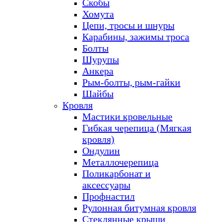
Скобы
Хомута
Цепи, тросы и шнуры
Карабины, зажимы троса
Болты
Шурупы
Анкера
Рым-болты, рым-гайки
Шайбы
Кровля
Мастики кровельные
Гибкая черепица (Мягкая
кровля)
Ондулин
Металлочерепица
Поликарбонат и
аксессуары
Профнастил
Рулонная битумная кровля
Стеклянные крыши