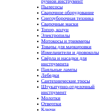
ручной инструмент
Пылесосы
Сварочное оборудование
Снегоуборочная техника
Сварочные маски
Топор, колун
Электропилы
Мотокосы и триммеры
Товары для маркировки
Измельчители и дровоколы
Свёрла и насадки для
инструмента
Паяльные лампы
Лебедки
Сантехнические тросы
Штукатурно-отделочный
инструмент
Молотки
Отвертки
Ключи