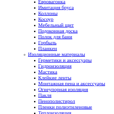
Евровагонка
Имитация бруса
Коллоны
Косоур
Мебельный щит
Подоконная доска
Полок для бани
Горбыль
Планкен
Изоляционные материалы
Герметики и аксессуары
Гидроизоляция
Мастика
Клейкие ленты
Монтажная пена и аксессуары
Огнеупорная изоляция
Пакля
Пенополистирол
Пленки полиэтиленовые
Теплоизоляция