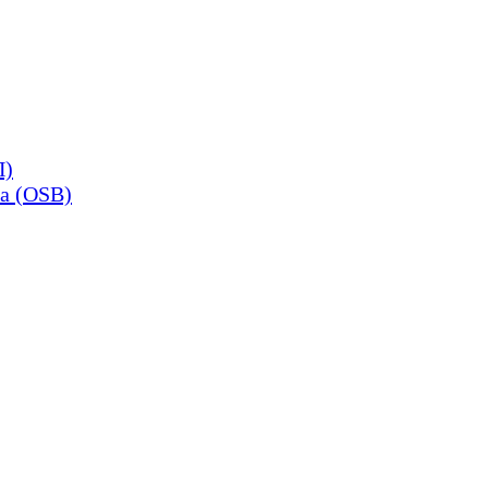
П)
а (OSB)