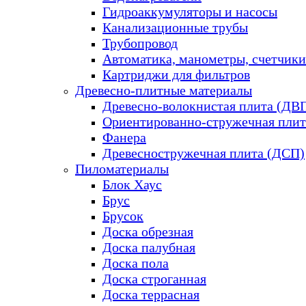
Гидроаккумуляторы и насосы
Канализационные трубы
Трубопровод
Автоматика, манометры, счетчики
Картриджи для фильтров
Древесно-плитные материалы
Древесно-волокнистая плита (ДВ
Ориентированно-стружечная плит
Фанера
Древесностружечная плита (ДСП)
Пиломатериалы
Блок Хаус
Брус
Брусок
Доска обрезная
Доска палубная
Доска пола
Доска строганная
Доска террасная