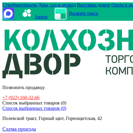
Стройматериалы
Дача, сад и огород
Выставка домов
Охота и р
Вызвать такси
Авито
Позвонить продавцу
+7 (922) 160-32-66
Cписок выбранных товаров
(
0
)
Cписок выбранных товаров
(
0
)
Полевской тракт, Горный щит, Горнощитская, 42
Схема проезда