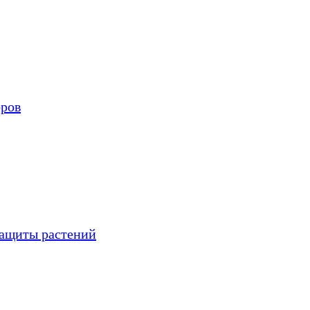
оров
защиты растений