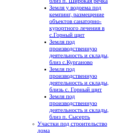
близ п. Широкая речка
Земля у водоема под
кемпинг, размещение
объектов санаторно-
курортного лечения в
с.Горный щит
Земля под
производственную
деятельность и склады,
близ с.Курганово
Земля под
производственную
деятельность и склады,
близь с. Горный щит
Земля под
производственную
деятельность и склады,
близ п. Сысерть
Участки под строительство
дома