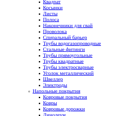
Квадрат
Косынки
Листы
Полоса
Наконечники для свай
Проволока
Спиральный барьер
Трубы водогазопроводные
Стальные фитинги
Трубы прямоугольные
Трубы квадратные
Трубы электросварные
Уголок металлический
Швеллер
Электроды
Напольные покрытия
Ковровые покрытия
Ковры
Ковровые дорожки
Линолеум