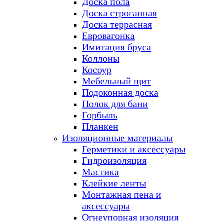
Доска пола
Доска строганная
Доска террасная
Евровагонка
Имитация бруса
Коллоны
Косоур
Мебельный щит
Подоконная доска
Полок для бани
Горбыль
Планкен
Изоляционные материалы
Герметики и аксессуары
Гидроизоляция
Мастика
Клейкие ленты
Монтажная пена и
аксессуары
Огнеупорная изоляция