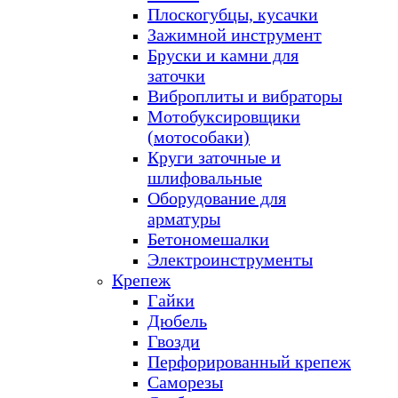
Плоскогубцы, кусачки
Зажимной инструмент
Бруски и камни для
заточки
Виброплиты и вибраторы
Мотобуксировщики
(мотособаки)
Круги заточные и
шлифовальные
Оборудование для
арматуры
Бетономешалки
Электроинструменты
Крепеж
Гайки
Дюбель
Гвозди
Перфорированный крепеж
Саморезы