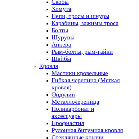
Скобы
Хомута
Цепи, тросы и шнуры
Карабины, зажимы троса
Болты
Шурупы
Анкера
Рым-болты, рым-гайки
Шайбы
Кровля
Мастики кровельные
Гибкая черепица (Мягкая
кровля)
Ондулин
Металлочерепица
Поликарбонат и
аксессуары
Профнастил
Рулонная битумная кровля
Стеклянные крыши