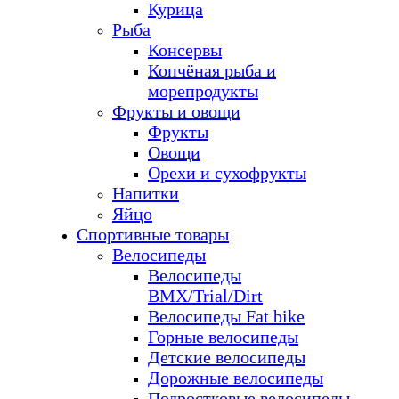
Курица
Рыба
Консервы
Копчёная рыба и
морепродукты
Фрукты и овощи
Фрукты
Овощи
Орехи и сухофрукты
Напитки
Яйцо
Спортивные товары
Велосипеды
Велосипеды
BMX/Trial/Dirt
Велосипеды Fat bike
Горные велосипеды
Детские велосипеды
Дорожные велосипеды
Подростковые велосипеды