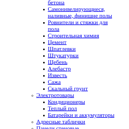
бетона
Самонивелирующиеся,
наливные, финишне полы
Ровнители и стяжки для
пола
Строительная химия
Цемент
Шпатлевки
Штукатурки
Щебень
Алебастр
Известь
Сажа
Скальный грунт
Электротовары
Кондиционеры
Теплый пол
Батарейки и аккумуляторы
Адресные таблички
Панели стеновые