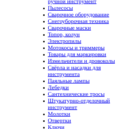
ручной инструмент
Пылесосы
Сварочное оборудование
Снегоуборочная техника
Сварочные маски
Топор, колун
Электропилы
Мотокосы и триммеры
Товары для маркировки
Измельчители и дровоколы
Свёрла и насадки для
инструмента
Паяльные лампы
Лебедки
Сантехнические тросы
Штукатурно-отделочный
инструмент
Молотки
Отвертки
Ключи