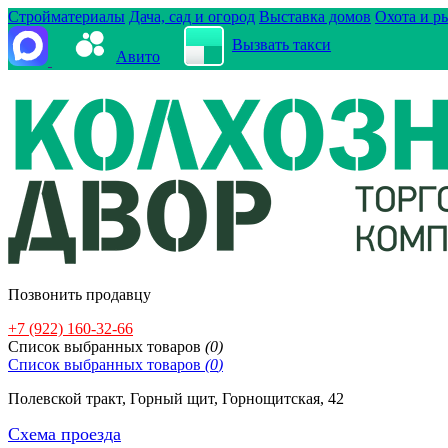
Стройматериалы
Дача, сад и огород
Выставка домов
Охота и р
Вызвать такси
Авито
Позвонить продавцу
+7 (922) 160-32-66
Cписок выбранных товаров
(
0
)
Cписок выбранных товаров
(
0
)
Полевской тракт, Горный щит, Горнощитская, 42
Схема проезда