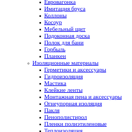
Евровагонка
Имитация бруса
Коллоны
Косоур
Мебельный щит
Подоконная доска
Полок для бани
Горбыль
Планкен
Изоляционные материалы
Герметики и аксессуары
Гидроизоляция
Мастика
Клейкие ленты
Монтажная пена и аксессуары
Огнеупорная изоляция
Пакля
Пенополистирол
Пленки полиэтиленовые
Теплоизоляция