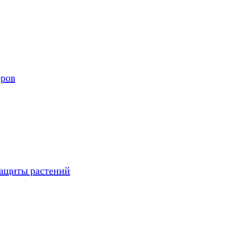
оров
защиты растений