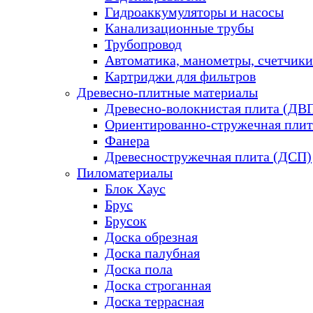
Гидроаккумуляторы и насосы
Канализационные трубы
Трубопровод
Автоматика, манометры, счетчики
Картриджи для фильтров
Древесно-плитные материалы
Древесно-волокнистая плита (ДВ
Ориентированно-стружечная плит
Фанера
Древесностружечная плита (ДСП)
Пиломатериалы
Блок Хаус
Брус
Брусок
Доска обрезная
Доска палубная
Доска пола
Доска строганная
Доска террасная