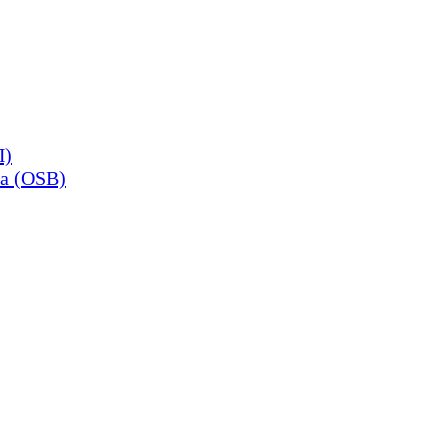
П)
а (OSB)