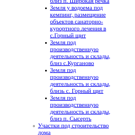
близ п. Широкая речка
Земля у водоема под
кемпинг, размещение
объектов санаторно-
курортного лечения в
с.Горный щит
Земля под
производственную
деятельность и склады,
близ с.Курганово
Земля под
производственную
деятельность и склады,
близь с. Горный щит
Земля под
производственную
деятельность и склады,
близ п. Сысерть
Участки под строительство
дома