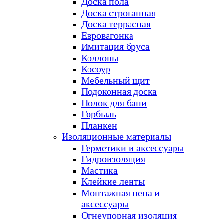
Доска пола
Доска строганная
Доска террасная
Евровагонка
Имитация бруса
Коллоны
Косоур
Мебельный щит
Подоконная доска
Полок для бани
Горбыль
Планкен
Изоляционные материалы
Герметики и аксессуары
Гидроизоляция
Мастика
Клейкие ленты
Монтажная пена и
аксессуары
Огнеупорная изоляция