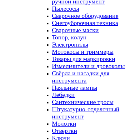
ручной инструмент
Пылесосы
Сварочное оборудование
Снегоуборочная техника
Сварочные маски
Топор, колун
Электропилы
Мотокосы и триммеры
Товары для маркировки
Измельчители и дровоколы
Свёрла и насадки для
инструмента
Паяльные лампы
Лебедки
Сантехнические тросы
Штукатурно-отделочный
инструмент
Молотки
Отвертки
Ключи