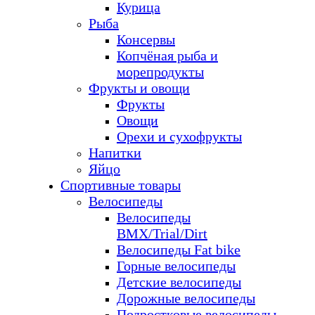
Курица
Рыба
Консервы
Копчёная рыба и
морепродукты
Фрукты и овощи
Фрукты
Овощи
Орехи и сухофрукты
Напитки
Яйцо
Спортивные товары
Велосипеды
Велосипеды
BMX/Trial/Dirt
Велосипеды Fat bike
Горные велосипеды
Детские велосипеды
Дорожные велосипеды
Подростковые велосипеды