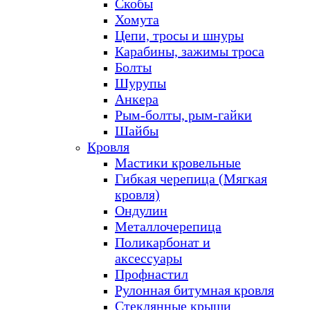
Скобы
Хомута
Цепи, тросы и шнуры
Карабины, зажимы троса
Болты
Шурупы
Анкера
Рым-болты, рым-гайки
Шайбы
Кровля
Мастики кровельные
Гибкая черепица (Мягкая
кровля)
Ондулин
Металлочерепица
Поликарбонат и
аксессуары
Профнастил
Рулонная битумная кровля
Стеклянные крыши