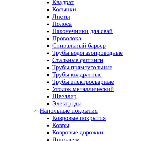
Квадрат
Косынки
Листы
Полоса
Наконечники для свай
Проволока
Спиральный барьер
Трубы водогазопроводные
Стальные фитинги
Трубы прямоугольные
Трубы квадратные
Трубы электросварные
Уголок металлический
Швеллер
Электроды
Напольные покрытия
Ковровые покрытия
Ковры
Ковровые дорожки
Линолеум