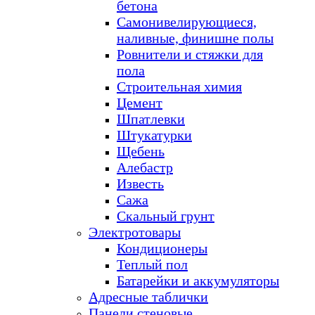
бетона
Самонивелирующиеся,
наливные, финишне полы
Ровнители и стяжки для
пола
Строительная химия
Цемент
Шпатлевки
Штукатурки
Щебень
Алебастр
Известь
Сажа
Скальный грунт
Электротовары
Кондиционеры
Теплый пол
Батарейки и аккумуляторы
Адресные таблички
Панели стеновые