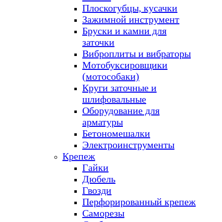
Плоскогубцы, кусачки
Зажимной инструмент
Бруски и камни для
заточки
Виброплиты и вибраторы
Мотобуксировщики
(мотособаки)
Круги заточные и
шлифовальные
Оборудование для
арматуры
Бетономешалки
Электроинструменты
Крепеж
Гайки
Дюбель
Гвозди
Перфорированный крепеж
Саморезы