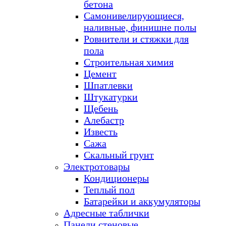
бетона
Самонивелирующиеся,
наливные, финишне полы
Ровнители и стяжки для
пола
Строительная химия
Цемент
Шпатлевки
Штукатурки
Щебень
Алебастр
Известь
Сажа
Скальный грунт
Электротовары
Кондиционеры
Теплый пол
Батарейки и аккумуляторы
Адресные таблички
Панели стеновые