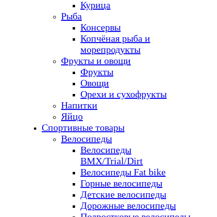
Курица
Рыба
Консервы
Копчёная рыба и
морепродукты
Фрукты и овощи
Фрукты
Овощи
Орехи и сухофрукты
Напитки
Яйцо
Спортивные товары
Велосипеды
Велосипеды
BMX/Trial/Dirt
Велосипеды Fat bike
Горные велосипеды
Детские велосипеды
Дорожные велосипеды
Подростковые велосипеды