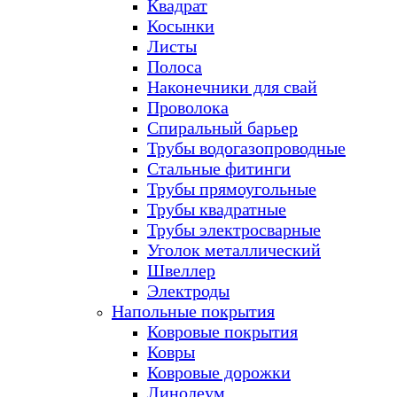
Квадрат
Косынки
Листы
Полоса
Наконечники для свай
Проволока
Спиральный барьер
Трубы водогазопроводные
Стальные фитинги
Трубы прямоугольные
Трубы квадратные
Трубы электросварные
Уголок металлический
Швеллер
Электроды
Напольные покрытия
Ковровые покрытия
Ковры
Ковровые дорожки
Линолеум