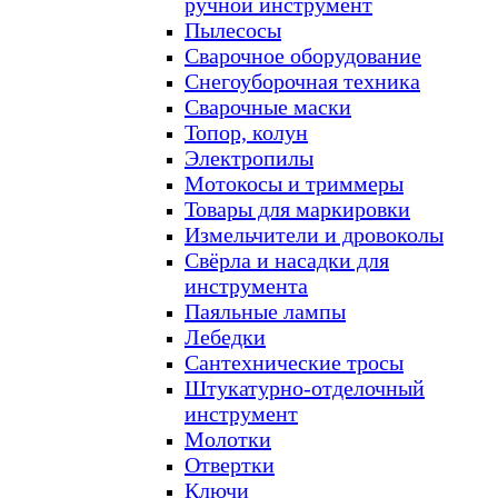
ручной инструмент
Пылесосы
Сварочное оборудование
Снегоуборочная техника
Сварочные маски
Топор, колун
Электропилы
Мотокосы и триммеры
Товары для маркировки
Измельчители и дровоколы
Свёрла и насадки для
инструмента
Паяльные лампы
Лебедки
Сантехнические тросы
Штукатурно-отделочный
инструмент
Молотки
Отвертки
Ключи