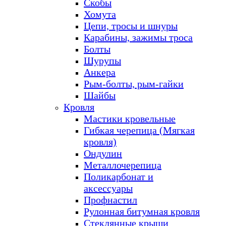
Скобы
Хомута
Цепи, тросы и шнуры
Карабины, зажимы троса
Болты
Шурупы
Анкера
Рым-болты, рым-гайки
Шайбы
Кровля
Мастики кровельные
Гибкая черепица (Мягкая
кровля)
Ондулин
Металлочерепица
Поликарбонат и
аксессуары
Профнастил
Рулонная битумная кровля
Стеклянные крыши