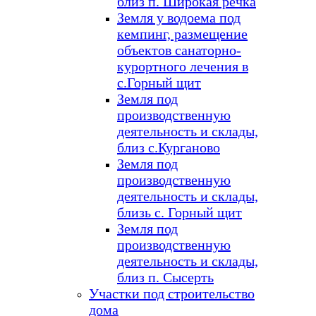
близ п. Широкая речка
Земля у водоема под
кемпинг, размещение
объектов санаторно-
курортного лечения в
с.Горный щит
Земля под
производственную
деятельность и склады,
близ с.Курганово
Земля под
производственную
деятельность и склады,
близь с. Горный щит
Земля под
производственную
деятельность и склады,
близ п. Сысерть
Участки под строительство
дома