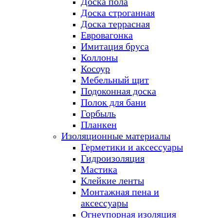
Доска пола
Доска строганная
Доска террасная
Евровагонка
Имитация бруса
Коллоны
Косоур
Мебельный щит
Подоконная доска
Полок для бани
Горбыль
Планкен
Изоляционные материалы
Герметики и аксессуары
Гидроизоляция
Мастика
Клейкие ленты
Монтажная пена и
аксессуары
Огнеупорная изоляция