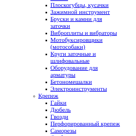
Плоскогубцы, кусачки
Зажимной инструмент
Бруски и камни для
заточки
Виброплиты и вибраторы
Мотобуксировщики
(мотособаки)
Круги заточные и
шлифовальные
Оборудование для
арматуры
Бетономешалки
Электроинструменты
Крепеж
Гайки
Дюбель
Гвозди
Перфорированный крепеж
Саморезы