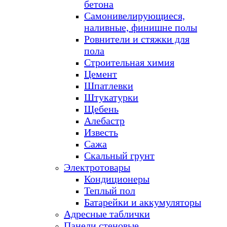
бетона
Самонивелирующиеся,
наливные, финишне полы
Ровнители и стяжки для
пола
Строительная химия
Цемент
Шпатлевки
Штукатурки
Щебень
Алебастр
Известь
Сажа
Скальный грунт
Электротовары
Кондиционеры
Теплый пол
Батарейки и аккумуляторы
Адресные таблички
Панели стеновые