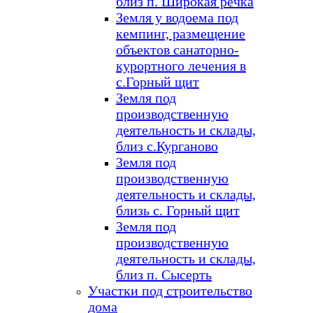
близ п. Широкая речка
Земля у водоема под
кемпинг, размещение
объектов санаторно-
курортного лечения в
с.Горный щит
Земля под
производственную
деятельность и склады,
близ с.Курганово
Земля под
производственную
деятельность и склады,
близь с. Горный щит
Земля под
производственную
деятельность и склады,
близ п. Сысерть
Участки под строительство
дома