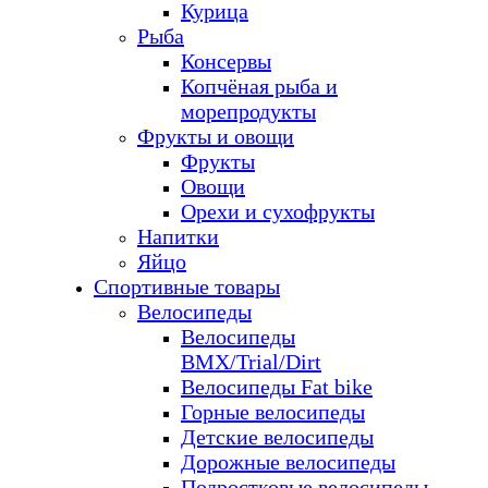
Курица
Рыба
Консервы
Копчёная рыба и
морепродукты
Фрукты и овощи
Фрукты
Овощи
Орехи и сухофрукты
Напитки
Яйцо
Спортивные товары
Велосипеды
Велосипеды
BMX/Trial/Dirt
Велосипеды Fat bike
Горные велосипеды
Детские велосипеды
Дорожные велосипеды
Подростковые велосипеды