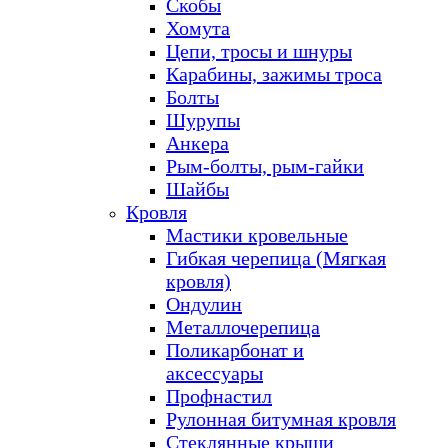
Скобы
Хомута
Цепи, тросы и шнуры
Карабины, зажимы троса
Болты
Шурупы
Анкера
Рым-болты, рым-гайки
Шайбы
Кровля
Мастики кровельные
Гибкая черепица (Мягкая
кровля)
Ондулин
Металлочерепица
Поликарбонат и
аксессуары
Профнастил
Рулонная битумная кровля
Стеклянные крыши