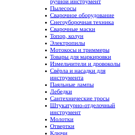
ручной инструмент
Пылесосы
Сварочное оборудование
Снегоуборочная техника
Сварочные маски
Топор, колун
Электропилы
Мотокосы и триммеры
Товары для маркировки
Измельчители и дровоколы
Свёрла и насадки для
инструмента
Паяльные лампы
Лебедки
Сантехнические тросы
Штукатурно-отделочный
инструмент
Молотки
Отвертки
Ключи