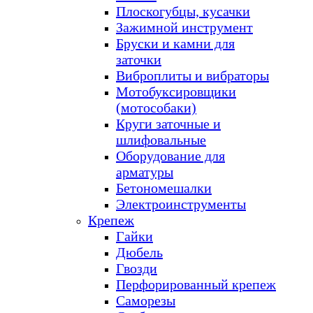
Плоскогубцы, кусачки
Зажимной инструмент
Бруски и камни для
заточки
Виброплиты и вибраторы
Мотобуксировщики
(мотособаки)
Круги заточные и
шлифовальные
Оборудование для
арматуры
Бетономешалки
Электроинструменты
Крепеж
Гайки
Дюбель
Гвозди
Перфорированный крепеж
Саморезы