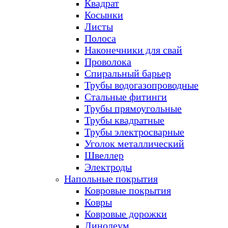
Квадрат
Косынки
Листы
Полоса
Наконечники для свай
Проволока
Спиральный барьер
Трубы водогазопроводные
Стальные фитинги
Трубы прямоугольные
Трубы квадратные
Трубы электросварные
Уголок металлический
Швеллер
Электроды
Напольные покрытия
Ковровые покрытия
Ковры
Ковровые дорожки
Линолеум