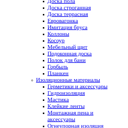
Доска пола
Доска строганная
Доска террасная
Евровагонка
Имитация бруса
Коллоны
Косоур
Мебельный щит
Подоконная доска
Полок для бани
Горбыль
Планкен
Изоляционные материалы
Герметики и аксессуары
Гидроизоляция
Мастика
Клейкие ленты
Монтажная пена и
аксессуары
Огнеупорная изоляция