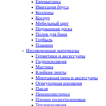
Евровагонка
Имитация бруса
Коллоны
Косоур
Мебельный щит
Подоконная доска
Полок для бани
Горбыль
Планкен
Изоляционные материалы
Герметики и аксессуары
Гидроизоляция
Мастика
Клейкие ленты
Монтажная пена и аксессуары
Огнеупорная изоляция
Пакля
Пенополистирол
Пленки полиэтиленовые
Теплоизоляция