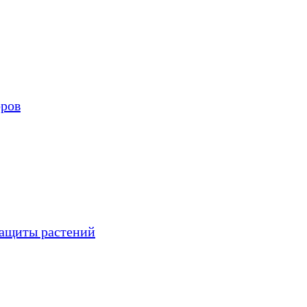
оров
защиты растений