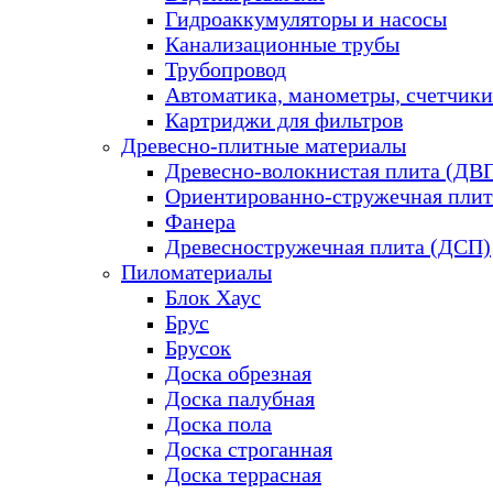
Гидроаккумуляторы и насосы
Канализационные трубы
Трубопровод
Автоматика, манометры, счетчики
Картриджи для фильтров
Древесно-плитные материалы
Древесно-волокнистая плита (ДВ
Ориентированно-стружечная плит
Фанера
Древесностружечная плита (ДСП)
Пиломатериалы
Блок Хаус
Брус
Брусок
Доска обрезная
Доска палубная
Доска пола
Доска строганная
Доска террасная