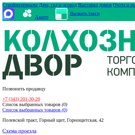
Стройматериалы
Дача, сад и огород
Выставка домов
Охота и р
Вызвать такси
Авито
Позвонить продавцу
+7 (343) 201-30-20
Cписок выбранных товаров
(
0
)
Cписок выбранных товаров
(
0
)
Полевской тракт, Горный щит, Горнощитская, 42
Схема проезда