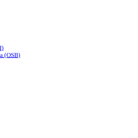
П)
а (OSB)