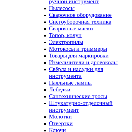
ручной инструмент
Пылесосы
Сварочное оборудование
Снегоуборочная техника
Сварочные маски
Топор, колун
Электропилы
Мотокосы и триммеры
Товары для маркировки
Измельчители и дровоколы
Свёрла и насадки для
инструмента
Паяльные лампы
Лебедки
Сантехнические тросы
Штукатурно-отделочный
инструмент
Молотки
Отвертки
Ключи