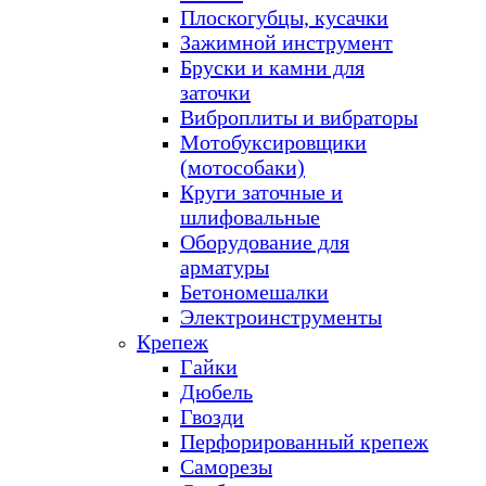
Плоскогубцы, кусачки
Зажимной инструмент
Бруски и камни для
заточки
Виброплиты и вибраторы
Мотобуксировщики
(мотособаки)
Круги заточные и
шлифовальные
Оборудование для
арматуры
Бетономешалки
Электроинструменты
Крепеж
Гайки
Дюбель
Гвозди
Перфорированный крепеж
Саморезы