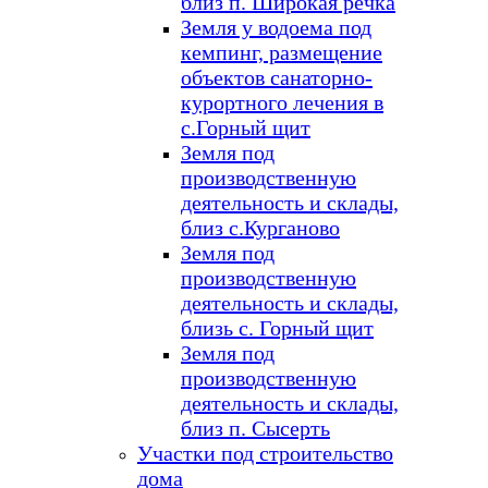
близ п. Широкая речка
Земля у водоема под
кемпинг, размещение
объектов санаторно-
курортного лечения в
с.Горный щит
Земля под
производственную
деятельность и склады,
близ с.Курганово
Земля под
производственную
деятельность и склады,
близь с. Горный щит
Земля под
производственную
деятельность и склады,
близ п. Сысерть
Участки под строительство
дома