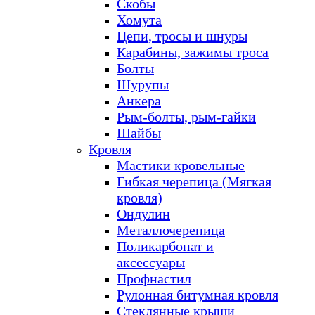
Скобы
Хомута
Цепи, тросы и шнуры
Карабины, зажимы троса
Болты
Шурупы
Анкера
Рым-болты, рым-гайки
Шайбы
Кровля
Мастики кровельные
Гибкая черепица (Мягкая
кровля)
Ондулин
Металлочерепица
Поликарбонат и
аксессуары
Профнастил
Рулонная битумная кровля
Стеклянные крыши