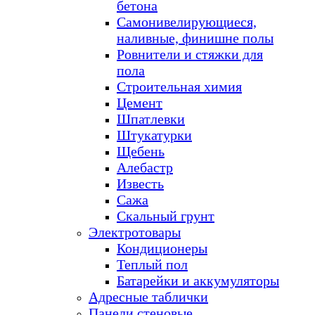
бетона
Самонивелирующиеся,
наливные, финишне полы
Ровнители и стяжки для
пола
Строительная химия
Цемент
Шпатлевки
Штукатурки
Щебень
Алебастр
Известь
Сажа
Скальный грунт
Электротовары
Кондиционеры
Теплый пол
Батарейки и аккумуляторы
Адресные таблички
Панели стеновые