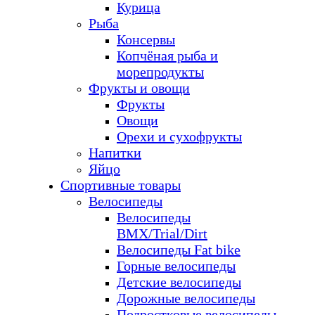
Курица
Рыба
Консервы
Копчёная рыба и
морепродукты
Фрукты и овощи
Фрукты
Овощи
Орехи и сухофрукты
Напитки
Яйцо
Спортивные товары
Велосипеды
Велосипеды
BMX/Trial/Dirt
Велосипеды Fat bike
Горные велосипеды
Детские велосипеды
Дорожные велосипеды
Подростковые велосипеды