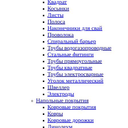
Квадрат
Косынки
Листы
Полоса
Наконечники для свай
Проволока
Спиральный барьер
Трубы водогазопроводные
Стальные фитинги
Трубы прямоугольные
Трубы квадратные
Трубы электросварные
Уголок металлический
Швеллер
Электроды
Напольные покрытия
Ковровые покрытия
Ковры
Ковровые дорожки
Линолеум