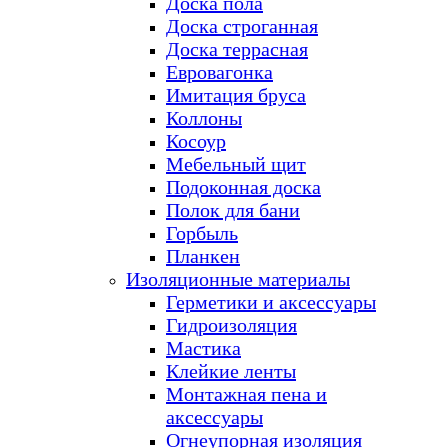
Доска пола
Доска строганная
Доска террасная
Евровагонка
Имитация бруса
Коллоны
Косоур
Мебельный щит
Подоконная доска
Полок для бани
Горбыль
Планкен
Изоляционные материалы
Герметики и аксессуары
Гидроизоляция
Мастика
Клейкие ленты
Монтажная пена и
аксессуары
Огнеупорная изоляция