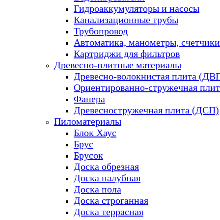
Гидроаккумуляторы и насосы
Канализационные трубы
Трубопровод
Автоматика, манометры, счетчики
Картриджи для фильтров
Древесно-плитные материалы
Древесно-волокнистая плита (ДВ
Ориентированно-стружечная плит
Фанера
Древесностружечная плита (ДСП)
Пиломатериалы
Блок Хаус
Брус
Брусок
Доска обрезная
Доска палубная
Доска пола
Доска строганная
Доска террасная