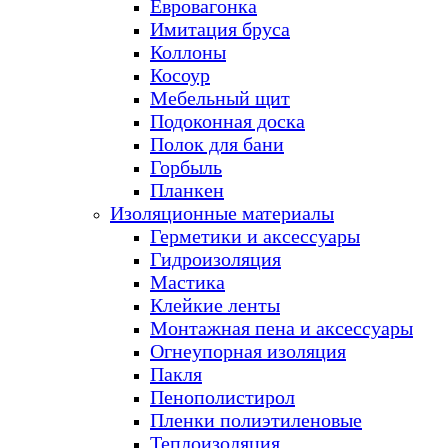
Евровагонка
Имитация бруса
Коллоны
Косоур
Мебельный щит
Подоконная доска
Полок для бани
Горбыль
Планкен
Изоляционные материалы
Герметики и аксессуары
Гидроизоляция
Мастика
Клейкие ленты
Монтажная пена и аксессуары
Огнеупорная изоляция
Пакля
Пенополистирол
Пленки полиэтиленовые
Теплоизоляция