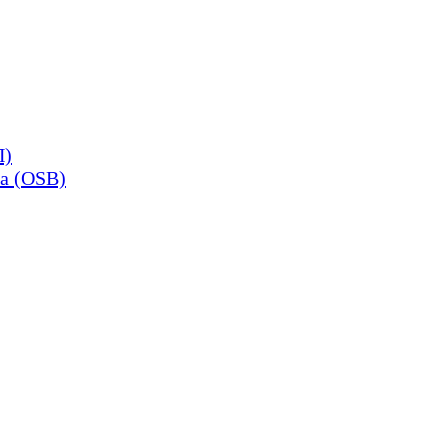
П)
а (OSB)