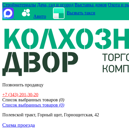
Стройматериалы
Дача, сад и огород
Выставка домов
Охота и р
Вызвать такси
Авито
Позвонить продавцу
+7 (343) 201-30-20
Cписок выбранных товаров
(
0
)
Cписок выбранных товаров
(
0
)
Полевской тракт, Горный щит, Горнощитская, 42
Схема проезда