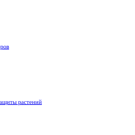
оров
защиты растений