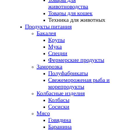
животноводства
Товары для кошек
Техника для животных
Продукты питания
Бакалея
Крупы
Мука
Специи
Фермерские продукты
Заморозка
Полуфабрикаты
Свежемороженая рыба и
морепродукты
Колбасные изделия
Колбасы
Сосиски
Мясо
Говядина
Баранина