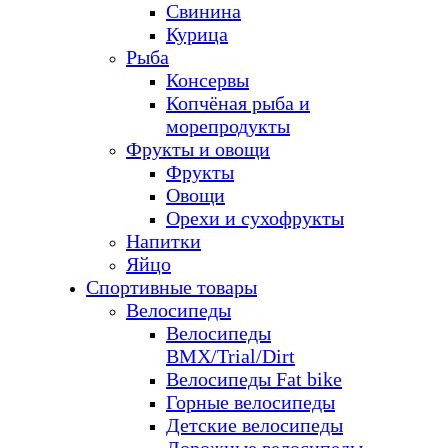
Свинина
Курица
Рыба
Консервы
Копчёная рыба и
морепродукты
Фрукты и овощи
Фрукты
Овощи
Орехи и сухофрукты
Напитки
Яйцо
Спортивные товары
Велосипеды
Велосипеды
BMX/Trial/Dirt
Велосипеды Fat bike
Горные велосипеды
Детские велосипеды