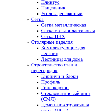
Плинтус
Нащельник
Уголок деревянный
Сетка
Сетка металлическая
Сетка стеклопластиковая
Сетка ПВХ
Столярные изделия
Комплектующие для
лестниц
Лестницы для дома
Строительство стен и
перегородок
Кирпичи и блоки
Профиль
Гипсокартон
Стекломагниевый лист
(СМЛ)
Цементно-стружечная
плита (ЦСП)