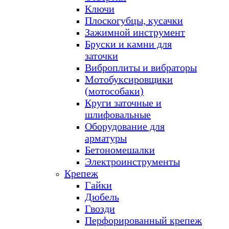
Ключи
Плоскогубцы, кусачки
Зажимной инструмент
Бруски и камни для
заточки
Виброплиты и вибраторы
Мотобуксировщики
(мотособаки)
Круги заточные и
шлифовальные
Оборудование для
арматуры
Бетономешалки
Электроинструменты
Крепеж
Гайки
Дюбель
Гвозди
Перфорированный крепеж