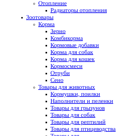
Отопление
Радиаторы отопления
Зоотовары
Корма
Зерно
Комбикорма
Кормовые добавки
Корма для собак
Корма для кошек
Кормосмеси
Отруби
Сено
Товары для животных
Кормушки, поилки
Наполнители и пеленки
Товары для грызунов
Товары для собак
Товары для рептилий
Товары для птицеводства
Товары для