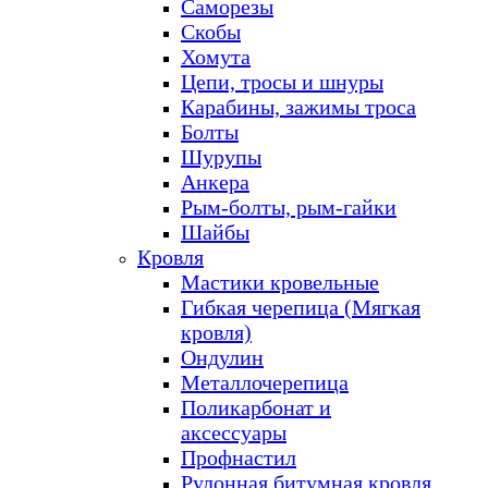
Саморезы
Скобы
Хомута
Цепи, тросы и шнуры
Карабины, зажимы троса
Болты
Шурупы
Анкера
Рым-болты, рым-гайки
Шайбы
Кровля
Мастики кровельные
Гибкая черепица (Мягкая
кровля)
Ондулин
Металлочерепица
Поликарбонат и
аксессуары
Профнастил
Рулонная битумная кровля