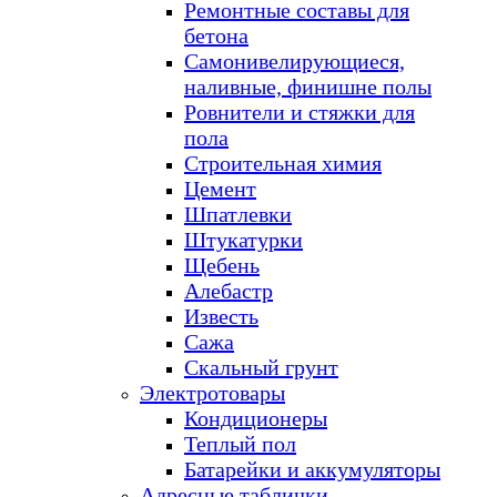
Ремонтные составы для
бетона
Самонивелирующиеся,
наливные, финишне полы
Ровнители и стяжки для
пола
Строительная химия
Цемент
Шпатлевки
Штукатурки
Щебень
Алебастр
Известь
Сажа
Скальный грунт
Электротовары
Кондиционеры
Теплый пол
Батарейки и аккумуляторы
Адресные таблички