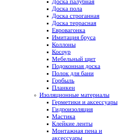
Доска палубная
Доска пола
Доска строганная
Доска террасная
Евровагонка
Имитация бруса
Коллоны
Косоур
Мебельный щит
Подоконная доска
Полок для бани
Горбыль
Планкен
Изоляционные материалы
Герметики и аксессуары
Гидроизоляция
Мастика
Клейкие ленты
Монтажная пена и
аксессуары