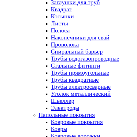
Заглушки для труб
Квадрат
Косынки
Листы
Полоса
Наконечники для свай
Проволока
Спиральный барьер
Трубы водогазопроводные
Стальные фитинги
Трубы прямоугольные
Трубы квадратные
Трубы электросварные
Уголок металлический
Швеллер
Электроды
Напольные покрытия
Ковровые покрытия
Ковры
Ковровые дорожки